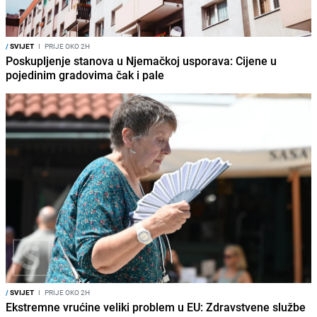
/
SVIJET
I
PRIJE OKO 2H
Poskupljenje stanova u Njemačkoj usporava: Cijene u
pojedinim gradovima čak i pale
/
SVIJET
I
PRIJE OKO 2H
Ekstremne vrućine veliki problem u EU: Zdravstvene službe