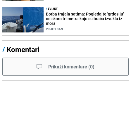
/
SVIJET
Borba trajala satima: Pogledajte 'grdosiju'
od skoro tri metra koju su braća izvukla iz
mora
PRIJE 1 DAN
/
Komentari
Prikaži komentare
(
0
)