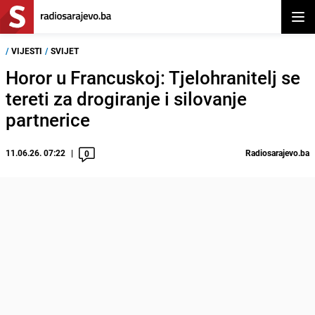
Otvor
/
VIJESTI
/
SVIJET
Horor u Francuskoj: Tjelohranitelj se
tereti za drogiranje i silovanje
partnerice
11.06.26. 07:22
Radiosarajevo.ba
0