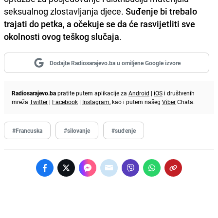
seksualnog zlostavljanja djece.
Suđenje bi trebalo
trajati do petka
,
a očekuje se da će rasvijetliti sve
okolnosti ovog teškog slučaja
.
Dodajte Radiosarajevo.ba u omiljene Google izvore
Radiosarajevo.ba
pratite putem aplikacije za
Android
|
iOS
i društvenih
mreža
Twitter
|
Facebook
|
Instagram
, kao i putem našeg
Viber
Chata.
#Francuska
#silovanje
#suđenje