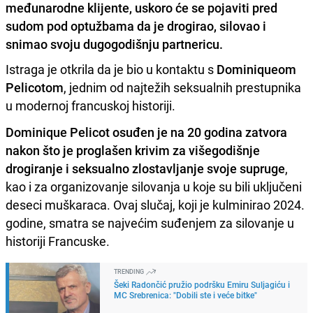
međunarodne klijente, uskoro će se pojaviti pred
sudom pod optužbama da je drogirao, silovao i
snimao svoju dugogodišnju partnericu.
Istraga je otkrila da je bio u kontaktu s
Dominiqueom
Pelicotom
, jednim od najtežih seksualnih prestupnika
u modernoj francuskoj historiji.
Dominique Pelicot osuđen je na 20 godina zatvora
nakon što je proglašen krivim za višegodišnje
drogiranje i seksualno zlostavljanje svoje supruge
,
kao i za organizovanje silovanja u koje su bili uključeni
deseci muškaraca. Ovaj slučaj, koji je kulminirao 2024.
godine, smatra se najvećim suđenjem za silovanje u
historiji Francuske.
TRENDING
Šeki Radončić pružio podršku Emiru Suljagiću i
MC Srebrenica: "Dobili ste i veće bitke"