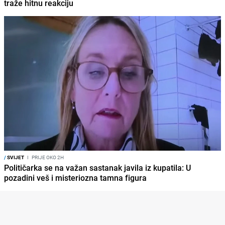
traže hitnu reakciju
/
SVIJET
I
PRIJE OKO 2H
Političarka se na važan sastanak javila iz kupatila: U
pozadini veš i misteriozna tamna figura