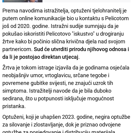
Prema navodima istražitelja, optuženi tjelohranitelj je
putem online komunikacije bio u kontaktu s Pelicotom
još od 2020. godine. Istražni sudije sumnjaju da je
pokušao iskoristiti Pelicotovo "iskustvo" u drogiranju
žrtve kako bi počinio slična krivična djela nad svojom
partnericom.
Sud će utvrditi prirodu njihovog odnosa i
da li je postojao direktan utjecaj
.
Žrtva je tokom istrage izjavila da je godinama osjećala
neobjašnjiv umor, vrtoglavicu, srčane tegobe i
povremene gubitke svijesti, ne znajući uzrok tih
simptoma. Istražitelji navode da je bila duboko
sedirana, što u potpunosti isključuje mogućnost
pristanka.
Optuženi, koji je uhapšen 2023. godine, negira optužbe
za silovanje i zlostavljanje, dok je priznao odvojene
optužbe za posjedovanje i distribuciju materijala