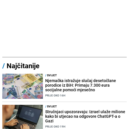
/
Najčitanije
/
SVIJET
Njemačka istražuje slučaj desetočlane
porodice iz BiH: Primaju 7.300 eura
socijalne pomoći mjesečno
PRIJE OKO 16H
/
SVIJET
Stručnjaci upozoravaju: Izrael ulaže milione
kako bi utjecao na odgovore ChatGPT-a o
Gazi
PRIJE OKO 19H