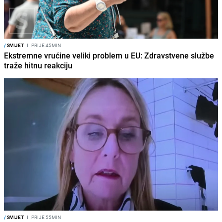
/
SVIJET
I
PRIJE 45MIN
Ekstremne vrućine veliki problem u EU: Zdravstvene službe
traže hitnu reakciju
/
SVIJET
I
PRIJE 55MIN