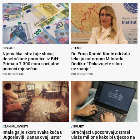
/
SVIJET
/
TEME
Njemačka istražuje slučaj
Dr. Erma Ramić-Kunić održala
desetočlane porodice iz BiH:
lekciju notornom Miloradu
Primaju 7.300 eura socijalne
Dodiku: "Pokazujete silno
pomoći mjesečno
neznanje"
PRIJE OKO 14H
PRIJE OKO 13H
/
ZANIMLJIVOSTI
/
SVIJET
Imala ga je skoro svaka kuća u
Stručnjaci upozoravaju: Izrael
Jugoslaviji: Danas ovaj luster
ulaže milione kako bi utjecao na