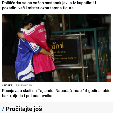
Političarka se na važan sastanak javila iz kupatila: U
pozadini veš i misteriozna tamna figura
/
SVIJET
I
PRIJE OKO 1H
Pucnjava u školi na Tajlandu: Napadač imao 14 godina, ubio
baku, djeda i pet nastavnika
/
Pročitajte još