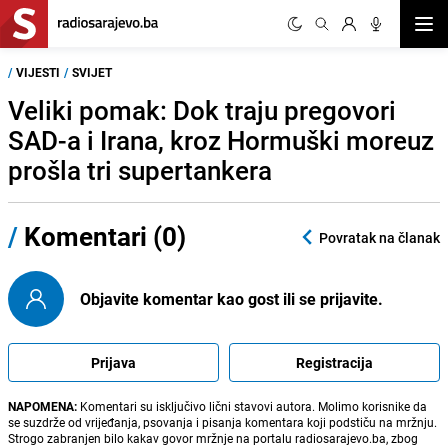
Otvor
/
VIJESTI
/
SVIJET
Veliki pomak: Dok traju pregovori
SAD-a i Irana, kroz Hormuški moreuz
prošla tri supertankera
/
Komentari (0)
Povratak na članak
Objavite komentar kao gost ili se prijavite.
Prijava
Registracija
NAPOMENA:
Komentari su isključivo lični stavovi autora. Molimo korisnike da
se suzdrže od vrijeđanja, psovanja i pisanja komentara koji podstiču na mržnju.
Strogo zabranjen bilo kakav govor mržnje na portalu radiosarajevo.ba, zbog