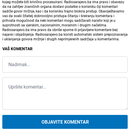
kojeg možete biti krivično procesuirani. Radiosarajevo.ba ima pravo i obavezu
da na zahtjev zvaničnih organa dostavi podatke o korisniku čiji komentari
sadrže govor mržnje, kao i da korisniku trajno blokira pristup. Obaviještavamo
vas da svaki čitatelj dobrovoljno pristupa čitanju i kreiranju komentara i
prihvata mogućnost da neki komentari mogu sadržavati narativ koji je u
suprotnosti sa vjerskim, nacionalnim, moralnim i drugim načelima.
Radiosarajevo.ba ima pravo da obriše sporne ili prijavljene komentare bez
najave i objašnjenja. Radiosarajevo.ba koristi automatski sistem prepoznavanja
i uklanjanja govora mržnje i drugih neprimjerenih sadržaja u komentarima.
VAŠ KOMENTAR
OBJAVITE KOMENTAR