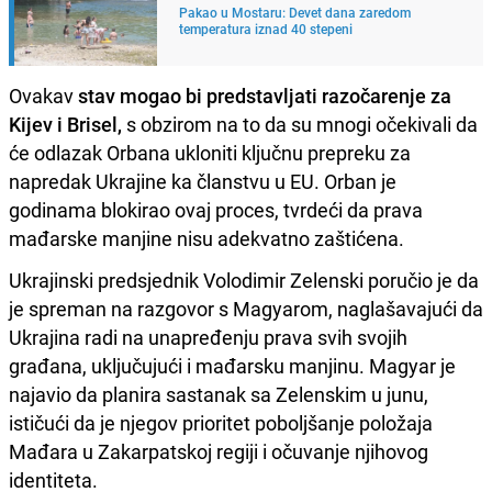
Pakao u Mostaru: Devet dana zaredom
temperatura iznad 40 stepeni
Ovakav
stav mogao bi predstavljati razočarenje za
Kijev i Brisel,
s obzirom na to da su mnogi očekivali da
će odlazak Orbana ukloniti ključnu prepreku za
napredak Ukrajine ka članstvu u EU. Orban je
godinama blokirao ovaj proces, tvrdeći da prava
mađarske manjine nisu adekvatno zaštićena.
Ukrajinski predsjednik Volodimir Zelenski poručio je da
je spreman na razgovor s Magyarom, naglašavajući da
Ukrajina radi na unapređenju prava svih svojih
građana, uključujući i mađarsku manjinu. Magyar je
najavio da planira sastanak sa Zelenskim u junu,
ističući da je njegov prioritet poboljšanje položaja
Mađara u Zakarpatskoj regiji i očuvanje njihovog
identiteta.