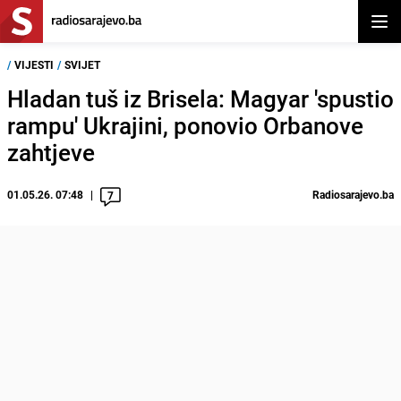
Otvor
/
VIJESTI
/
SVIJET
Hladan tuš iz Brisela: Magyar 'spustio
rampu' Ukrajini, ponovio Orbanove
zahtjeve
01.05.26. 07:48
Radiosarajevo.ba
7