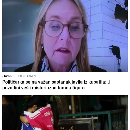
/
SVIJET
I
PRIJE 46MIN
Političarka se na važan sastanak javila iz kupatila: U
pozadini veš i misteriozna tamna figura