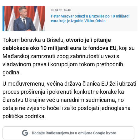
26.04.26. 16:40
Peter Magyar odlazi u Bruxelles po 10 milijardi
eura koje je izgubio Viktor Orbán
Tokom boravka u Briselu,
otvorio je i pitanje
deblokade oko 10 milijardi eura iz fondova EU
, koji su
Mađarskoj zamrznuti zbog zabrinutosti u vezi s
vladavinom prava i korupcijom tokom prethodnih
godina.
U međuvremenu, većina država članica EU želi ubrzati
proces proširenja i pokrenuti konkretne korake ka
članstvu Ukrajine već u narednim sedmicama, no
ostaje neizvjesno hoće li za to postojati jednoglasna
politička podrška.
Dodajte Radiosarajevo.ba u omiljene Google izvore