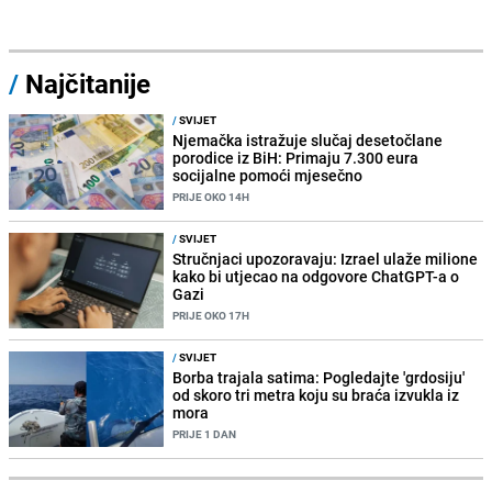
/
Najčitanije
/
SVIJET
Njemačka istražuje slučaj desetočlane
porodice iz BiH: Primaju 7.300 eura
socijalne pomoći mjesečno
PRIJE OKO 14H
/
SVIJET
Stručnjaci upozoravaju: Izrael ulaže milione
kako bi utjecao na odgovore ChatGPT-a o
Gazi
PRIJE OKO 17H
/
SVIJET
Borba trajala satima: Pogledajte 'grdosiju'
od skoro tri metra koju su braća izvukla iz
mora
PRIJE 1 DAN