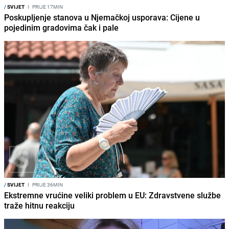
/
SVIJET
I
PRIJE 17MIN
Poskupljenje stanova u Njemačkoj usporava: Cijene u
pojedinim gradovima čak i pale
/
SVIJET
I
PRIJE 36MIN
Ekstremne vrućine veliki problem u EU: Zdravstvene službe
traže hitnu reakciju