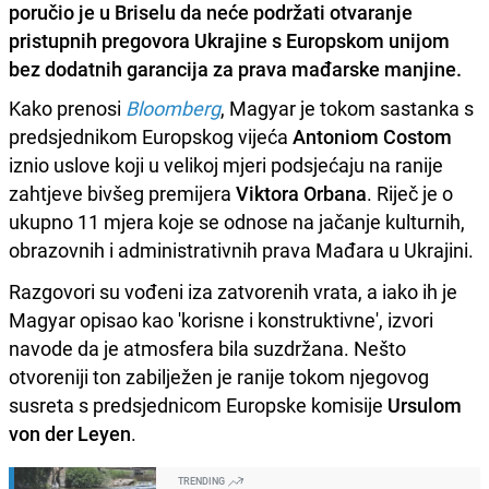
poručio je u Briselu da neće podržati otvaranje
pristupnih pregovora Ukrajine s Europskom unijom
bez dodatnih garancija za prava mađarske manjine.
Kako prenosi
Bloomberg
, Magyar je tokom sastanka s
predsjednikom Europskog vijeća
Antoniom Costom
iznio uslove koji u velikoj mjeri podsjećaju na ranije
zahtjeve bivšeg premijera
Viktora Orbana
. Riječ je o
ukupno 11 mjera koje se odnose na jačanje kulturnih,
obrazovnih i administrativnih prava Mađara u Ukrajini.
Razgovori su vođeni iza zatvorenih vrata, a iako ih je
Magyar opisao kao 'korisne i konstruktivne', izvori
navode da je atmosfera bila suzdržana. Nešto
otvoreniji ton zabilježen je ranije tokom njegovog
susreta s predsjednicom Europske komisije
Ursulom
von der Leyen
.
TRENDING