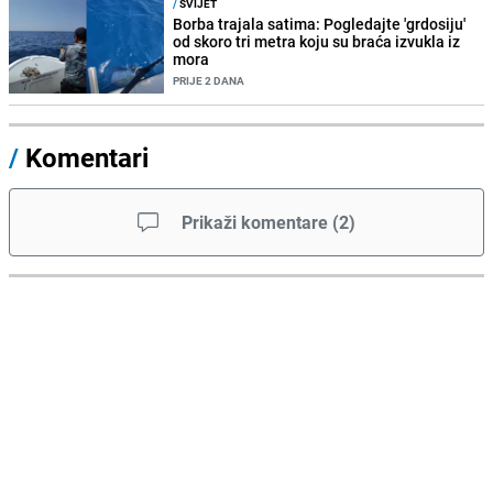
/
SVIJET
Borba trajala satima: Pogledajte 'grdosiju'
od skoro tri metra koju su braća izvukla iz
mora
PRIJE 2 DANA
/
Komentari
Prikaži komentare
(
2
)