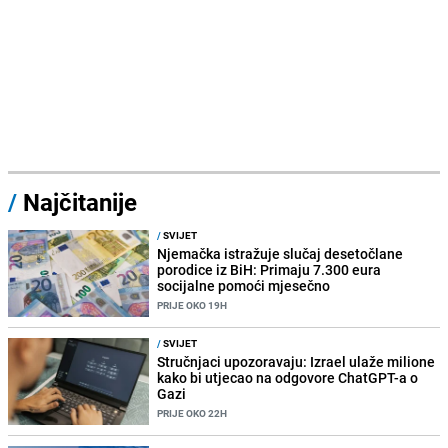
/
Najčitanije
/
SVIJET
Njemačka istražuje slučaj desetočlane
porodice iz BiH: Primaju 7.300 eura
socijalne pomoći mjesečno
PRIJE OKO 19H
/
SVIJET
Stručnjaci upozoravaju: Izrael ulaže milione
kako bi utjecao na odgovore ChatGPT-a o
Gazi
PRIJE OKO 22H