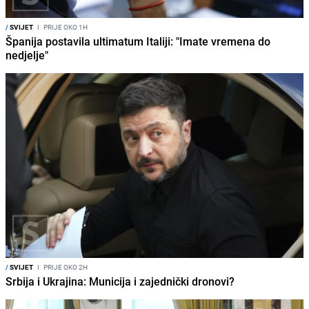
/
SVIJET
I
PRIJE OKO 1H
Španija postavila ultimatum Italiji: "Imate vremena do
nedjelje"
/
SVIJET
I
PRIJE OKO 2H
Srbija i Ukrajina: Municija i zajednički dronovi?