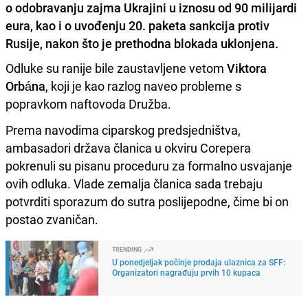
o odobravanju zajma Ukrajini u iznosu od 90 milijardi
eura, kao i o uvođenju 20. paketa sankcija protiv
Rusije, nakon što je prethodna blokada uklonjena.
Odluke su ranije bile zaustavljene vetom
Viktora
Orbána
, koji je kao razlog naveo probleme s
popravkom naftovoda Družba.
Prema navodima ciparskog predsjedništva,
ambasadori država članica u okviru Corepera
pokrenuli su pisanu proceduru za formalno usvajanje
ovih odluka. Vlade zemalja članica sada trebaju
potvrditi sporazum do sutra poslijepodne, čime bi on
postao zvaničan.
TRENDING
U ponedjeljak počinje prodaja ulaznica za SFF:
Organizatori nagrađuju prvih 10 kupaca