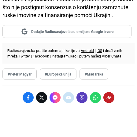
što nije postignut konsenzus o korištenju zamrznute
ruske imovine za finansiranje pomoći Ukrajini.
Dodajte Radiosarajevo.ba u omiljene Google izvore
Radiosarajevo.ba
pratite putem aplikacije za
Android
|
iOS
i društvenih
mreža
Twitter
|
Facebook
|
Instagram
, kao i putem našeg
Viber
Chata.
#Peter Magyar
#Europska unija
#Mađarska