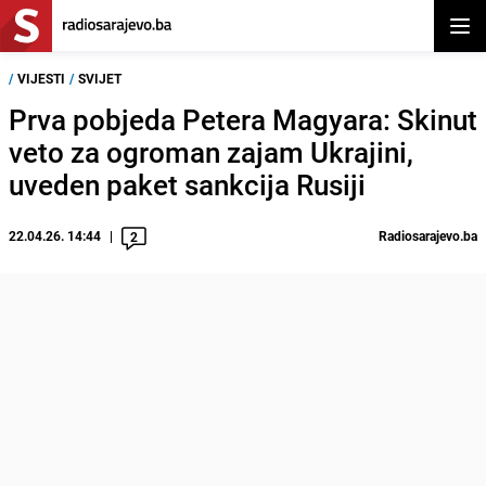
Otvor
/
VIJESTI
/
SVIJET
Prva pobjeda Petera Magyara: Skinut
veto za ogroman zajam Ukrajini,
uveden paket sankcija Rusiji
22.04.26. 14:44
Radiosarajevo.ba
2