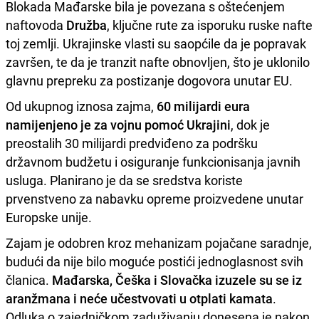
Blokada Mađarske bila je povezana s oštećenjem
naftovoda
Družba
, ključne rute za isporuku ruske nafte
toj zemlji. Ukrajinske vlasti su saopćile da je popravak
završen, te da je tranzit nafte obnovljen, što je uklonilo
glavnu prepreku za postizanje dogovora unutar EU.
Od ukupnog iznosa zajma,
60 milijardi eura
namijenjeno je za vojnu pomoć Ukrajini
, dok je
preostalih 30 milijardi predviđeno za podršku
državnom budžetu i osiguranje funkcionisanja javnih
usluga. Planirano je da se sredstva koriste
prvenstveno za nabavku opreme proizvedene unutar
Europske unije.
Zajam je odobren kroz mehanizam pojačane saradnje,
budući da nije bilo moguće postići jednoglasnost svih
članica.
Mađarska, Češka i Slovačka izuzele su se iz
aranžmana i neće učestvovati u otplati kamata
.
Odluka o zajedničkom zaduživanju donesena je nakon