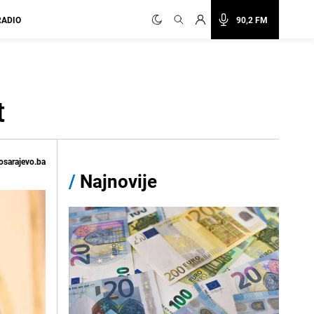
RADIO
90,2 FM
t
osarajevo.ba
/
Najnovije