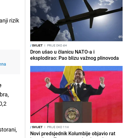
nji rizik
/
SVIJET
I
PRIJE OKO 4H
Dron ušao u članicu NATO-a i
eksplodirao: Pao blizu važnog plinovoda
jena
e
bra,
0,2
/
SVIJET
I
PRIJE OKO 11H
storani,
Novi predsjednik Kolumbije objavio rat