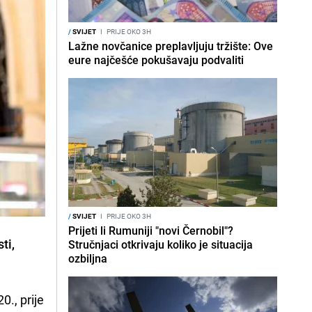
/
SVIJET
I
PRIJE OKO 3H
Lažne novčanice preplavljuju tržište: Ove
eure najčešće pokušavaju podvaliti
/
SVIJET
I
PRIJE OKO 3H
Prijeti li Rumuniji "novi Černobil"?
ti,
Stručnjaci otkrivaju koliko je situacija
ozbiljna
0., prije