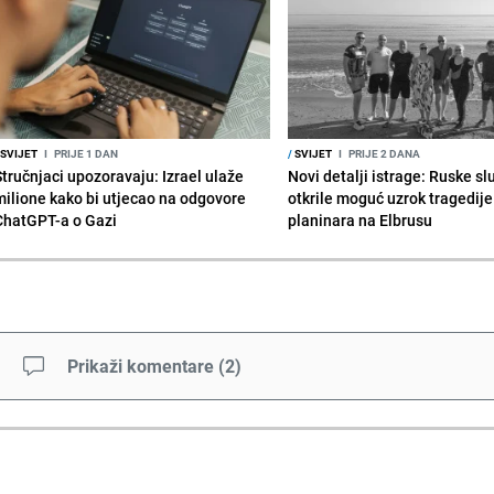
SVIJET
I
PRIJE 1 DAN
/
SVIJET
I
PRIJE 2 DANA
Stručnjaci upozoravaju: Izrael ulaže
Novi detalji istrage: Ruske s
milione kako bi utjecao na odgovore
otkrile moguć uzrok tragedije
ChatGPT-a o Gazi
planinara na Elbrusu
Prikaži komentare
(
2
)