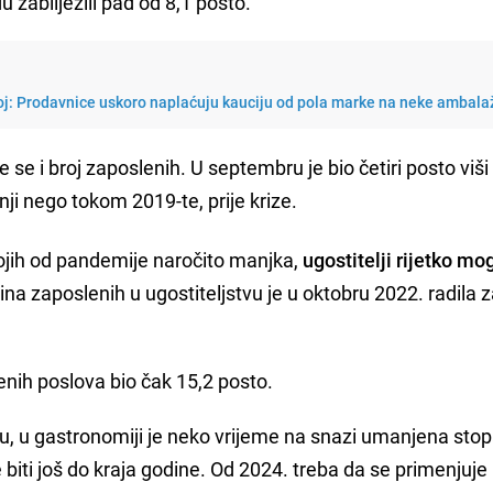
u zabilježili pad od 8,1 posto.
j: Prodavnice uskoro naplaćuju kauciju od pola marke na neke ambala
 i broj zaposlenih. U septembru je bio četiri posto viš
ji nego tokom 2019-te, prije krize.
ojih od pandemije naročito manjka,
ugostitelji rijetko mo
ina zaposlenih u ugostiteljstvu je u oktobru 2022. radila 
ćenih poslova bio čak 15,2 posto.
liću, u gastronomiji je neko vrijeme na snazi umanjena st
iti još do kraja godine. Od 2024. treba da se primenjuj