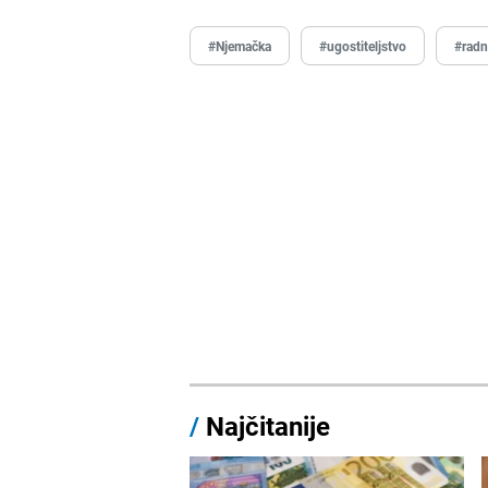
#Njemačka
#ugostiteljstvo
#radn
/
Najčitanije