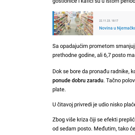
gostionice i kafići su u istom period
22.11.23. 18:17
Novina u Njemačko
Sa opadajućim prometom smanjuje se
prethodne godine, ali 6,7 posto man
Dok se bore da pronađu radnike, k
ponude dobru zaradu
. Tačno polov
plate.
U čitavoj privredi je udio nisko pla
Zbog više kriza čiji se efekti prep
od sedam posto. Međutim, tako će b