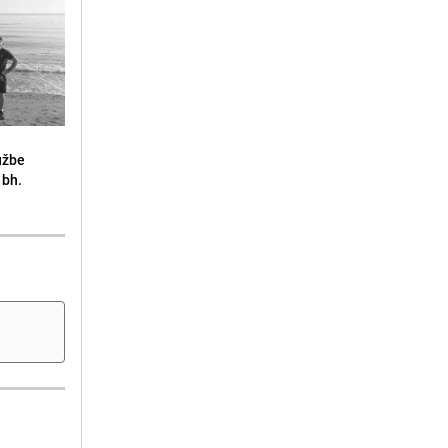
lužbe
 bh.