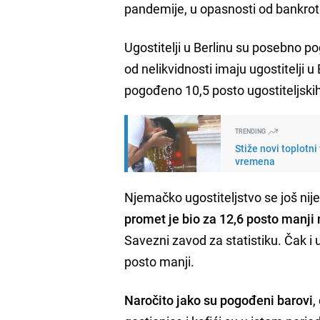
pandemije, u opasnosti od bankrota
Ugostitelji u Berlinu su posebno p
od nelikvidnosti imaju ugostitelji u
pogođeno 10,5 posto ugostiteljski
TRENDING
Stiže novi toplotn
vremena
Njemačko ugostiteljstvo se još nij
promet je bio za 12,6 posto manji
Savezni zavod za statistiku. Čak i
posto manji.
Naročito jako su pogođeni barovi
,