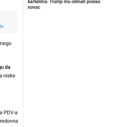
kartelima: Trump mu odmah poslao
novac
že
i nego
gu da
za niske
opa PDV-a
e redovna