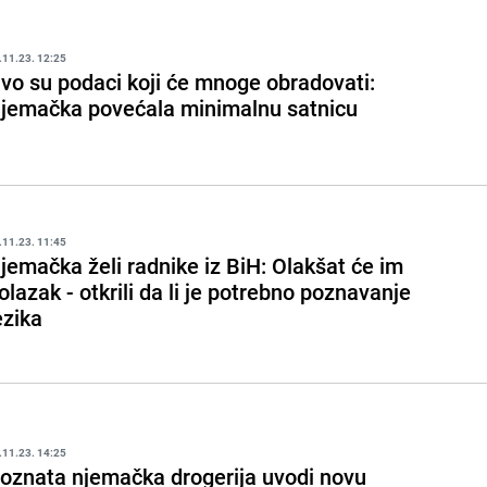
.11.23. 12:25
vo su podaci koji će mnoge obradovati:
jemačka povećala minimalnu satnicu
.11.23. 11:45
jemačka želi radnike iz BiH: Olakšat će im
olazak - otkrili da li je potrebno poznavanje
ezika
.11.23. 14:25
oznata njemačka drogerija uvodi novu