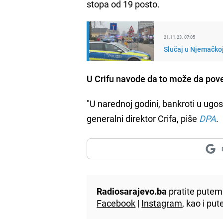
stopa od 19 posto.
21.11.23. 07:05
Slučaj u Njemačkoj:
U Crifu navode da to može da pove
"U narednoj godini, bankroti u ugost
generalni direktor Crifa, piše
DPA
.
Radiosarajevo.ba
pratite putem 
Facebook
|
Instagram
, kao i p