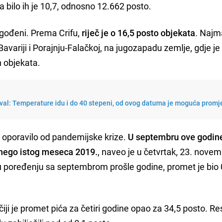
 bilo ih je 10,7, odnosno 12.662 posto.
ogođeni. Prema Crifu,
riječ je o 16,5 posto objekata
. Najma
 Bavariji i Porajnju-Falačkoj, na jugozapadu zemlje, gdje je
h objekata.
i val: Temperature idu i do 40 stepeni, od ovog datuma je moguća prom
e oporavilo od pandemijske krize.
U septembru ove godin
 nego istog meseca 2019.
, naveo je u četvrtak, 23. novem
 u poređenju sa septembrom prošle godine, promet je bio 
 čiji je promet pića za četiri godine opao za 34,5 posto. Re