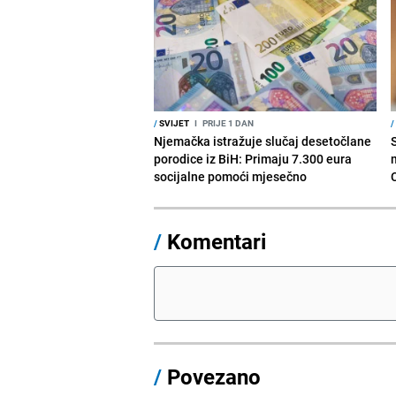
/
SVIJET
I
PRIJE 1 DAN
/
Njemačka istražuje slučaj desetočlane
porodice iz BiH: Primaju 7.300 eura
socijalne pomoći mjesečno
/
Komentari
/
Povezano