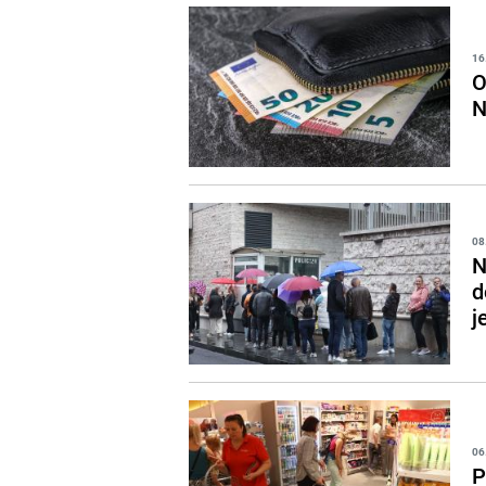
16
O
N
08
N
d
j
06
P