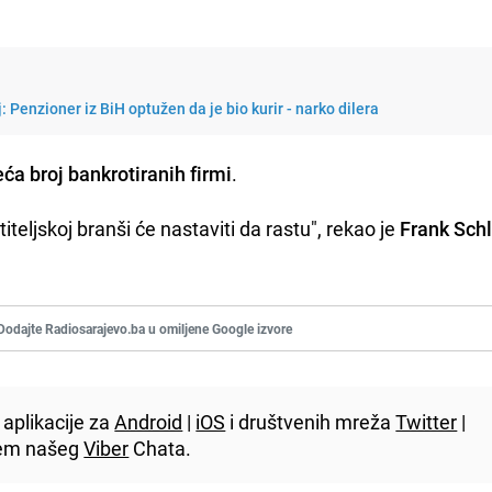
 Penzioner iz BiH optužen da je bio kurir - narko dilera
ća broj bankrotiranih firmi
.
iteljskoj branši će nastaviti da rastu", rekao je
Frank Sch
Dodajte Radiosarajevo.ba u omiljene Google izvore
aplikacije za
Android
|
iOS
i društvenih mreža
Twitter
|
utem našeg
Viber
Chata.