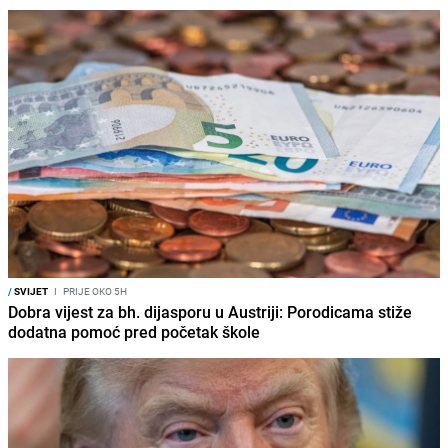
/
SVIJET
I
PRIJE OKO 5H
Dobra vijest za bh. dijasporu u Austriji: Porodicama stiže
dodatna pomoć pred početak škole