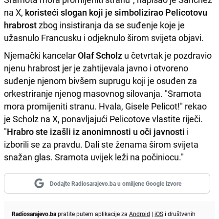
na X,
koristeći slogan koji je simbolizirao Pelicotovu
hrabrost
zbog insistiranja da se suđenje koje je
užasnulo Francusku i odjeknulo širom svijeta objavi.
Njemački kancelar
Olaf Scholz
u četvrtak je pozdravio
njenu hrabrost jer je zahtijevala javno i otvoreno
suđenje njenom bivšem suprugu koji je osuđen za
orkestriranje njenog masovnog silovanja. "Sramota
mora promijeniti stranu. Hvala, Gisele Pelicot!" rekao
je Scholz na X, ponavljajući Pelicotove vlastite riječi.
"
Hrabro ste izašli iz anonimnosti u oči javnosti
i
izborili se za pravdu. Dali ste ženama širom svijeta
snažan glas. Sramota uvijek leži na počiniocu."
Dodajte Radiosarajevo.ba u omiljene Google izvore
Radiosarajevo.ba
pratite putem aplikacije za
Android
|
iOS
i društvenih