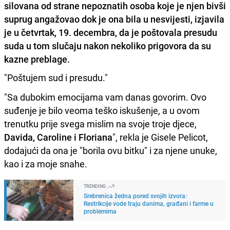
silovana od strane nepoznatih osoba koje je njen bivši
suprug angažovao dok je ona bila u nesvijesti, izjavila
je u četvrtak, 19. decembra, da je poštovala presudu
suda u tom slučaju nakon nekoliko prigovora da su
kazne preblage.
"Poštujem sud i presudu."
"Sa dubokim emocijama vam danas govorim. Ovo
suđenje je bilo veoma teško iskušenje, a u ovom
trenutku prije svega mislim na svoje troje djece,
Davida, Caroline i Floriana
", rekla je Gisele Pelicot,
dodajući da ona je "borila ovu bitku" i za njene unuke,
kao i za moje snahe.
TRENDING
Srebrenica žedna pored svojih izvora:
Restrikcije vode traju danima, građani i farme u
problemima