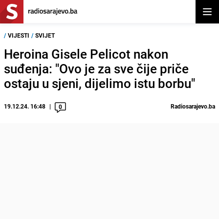
Otvor
/
VIJESTI
/
SVIJET
Heroina Gisele Pelicot nakon
suđenja: "Ovo je za sve čije priče
ostaju u sjeni, dijelimo istu borbu"
19.12.24. 16:48
Radiosarajevo.ba
0