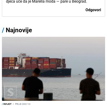
djeca uče da je Marella moda — pare u Beograd.
Odgovori
/
Najnovije
/
SVIJET
I
PRIJE OKO 1H