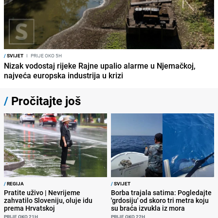
/
SVIJET
I
PRIJE OKO 5H
Nizak vodostaj rijeke Rajne upalio alarme u Njemačkoj,
najveća europska industrija u krizi
/
Pročitajte još
/
REGIJA
/
SVIJET
Pratite uživo | Nevrijeme
Borba trajala satima: Pogledajte
zahvatilo Sloveniju, oluje idu
'grdosiju' od skoro tri metra koju
prema Hrvatskoj
su braća izvukla iz mora
PRIJE OKO 21H
PRIJE OKO 22H