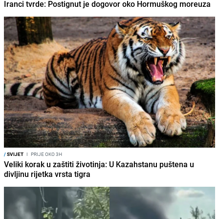
Iranci tvrde: Postignut je dogovor oko Hormuškog moreuza
/
SVIJET
I
PRIJE OKO 3H
Veliki korak u zaštiti životinja: U Kazahstanu puštena u
divljinu rijetka vrsta tigra