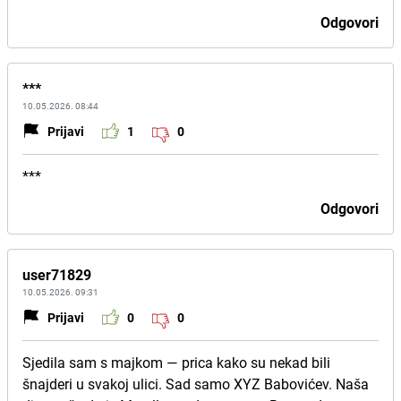
Odgovori
***
10.05.2026. 08:44
Prijavi
1
0
***
Odgovori
user71829
10.05.2026. 09:31
Prijavi
0
0
Sjedila sam s majkom — prica kako su nekad bili
šnajderi u svakoj ulici. Sad samo XYZ Babovićev. Naša