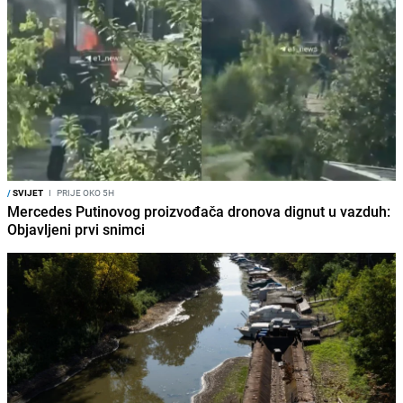
/
SVIJET
I
PRIJE OKO 5H
Mercedes Putinovog proizvođača dronova dignut u vazduh:
Objavljeni prvi snimci