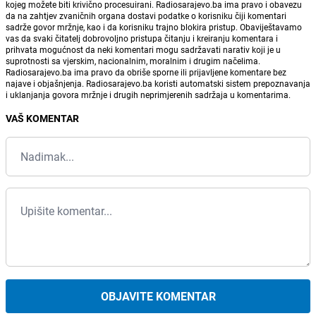
kojeg možete biti krivično procesuirani. Radiosarajevo.ba ima pravo i obavezu
da na zahtjev zvaničnih organa dostavi podatke o korisniku čiji komentari
sadrže govor mržnje, kao i da korisniku trajno blokira pristup. Obaviještavamo
vas da svaki čitatelj dobrovoljno pristupa čitanju i kreiranju komentara i
prihvata mogućnost da neki komentari mogu sadržavati narativ koji je u
suprotnosti sa vjerskim, nacionalnim, moralnim i drugim načelima.
Radiosarajevo.ba ima pravo da obriše sporne ili prijavljene komentare bez
najave i objašnjenja. Radiosarajevo.ba koristi automatski sistem prepoznavanja
i uklanjanja govora mržnje i drugih neprimjerenih sadržaja u komentarima.
VAŠ KOMENTAR
OBJAVITE KOMENTAR