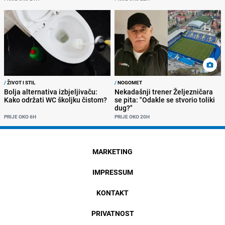
/
ŽIVOT I STIL
/
NOGOMET
Bolja alternativa izbjeljivaču:
Nekadašnji trener Željezničara
Kako održati WC školjku čistom?
se pita: "Odakle se stvorio toliki
dug?"
PRIJE OKO 6H
PRIJE OKO 20H
MARKETING
IMPRESSUM
KONTAKT
PRIVATNOST