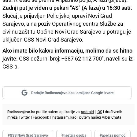
Zadnji put je viđen u pekari "AS" (A faza) u 16:30 sati.
Slučaj je prijavljen Policijskoj upravi Novi Grad
Sarajevo, a na poziv Operativnog centra Službe za
civilnu zaštitu Općine Novi Grad Sarajevo u potragu je
uključen GSS Novi Grad Sarajevo.
Ako imate bilo kakvu informaciju, molimo da se hitno
javite:
GSS dežurni broj: +387 62 112 700", naveli su iz
GSS-a.
Dodajte Radiosarajevo.ba u omiljene Google izvore
Radiosarajevo.ba
pratite putem aplikacije za
Android
|
iOS
i društvenih
mreža
Twitter
|
Facebook
|
Instagram
, kao i putem našeg
Viber
Chata.
#GSS Novi Grad Sarajevo
#nestala osoba
#apel za pomoć