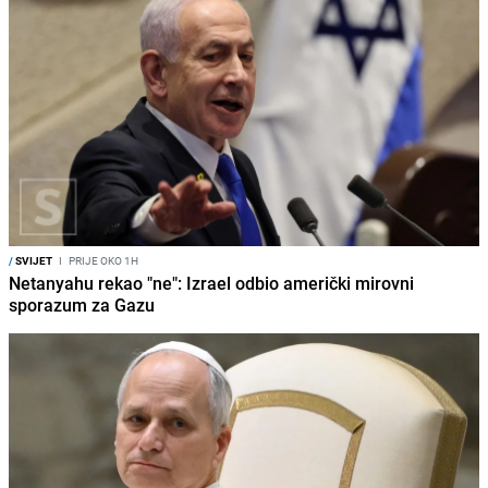
/
SVIJET
I
PRIJE OKO 1H
Netanyahu rekao "ne": Izrael odbio američki mirovni
sporazum za Gazu