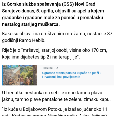
Iz Gorske službe spašavanja (GSS) Novi Grad
Sarajevo danas, 5. aprila, objavili su apel u kojem
građanke i građane mole za pomoć u pronalasku
nestalog starijeg muškarca.
Kako su objavili na društvenim mrežama, nestao je 87-
godišnji Ramo Hebib.
Riječ je o "mršavoj, starijoj osobi, visine oko 170 cm,
koja ima dijabetes tip 2 i na terapiji je".
TRENDING
Ogromno stablo palo na kupače na plaži u
Hrvatskoj, ima povrijeđenih
U trenutku nestanka na sebi je imao tamno plavu
jaknu, tamno plave pantalone te zelenu zimsku kapu.
"Iz kuće u Boljakovom Potoku je izašao jučer oko 11
sati. Kretao se prema Alipašino polju, A fazi (pijaca).