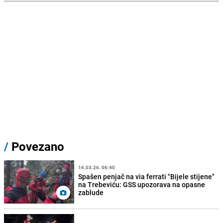
/
Povezano
16.03.26. 06:40
Spašen penjač na via ferrati "Bijele stijene"
na Trebeviću: GSS upozorava na opasne
zablude