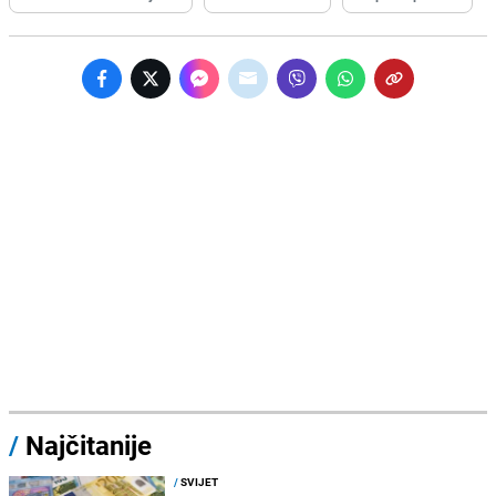
/
Najčitanije
/
SVIJET