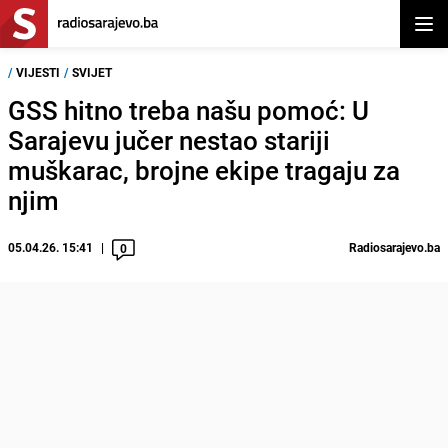
Otvor
/
VIJESTI
/
SVIJET
GSS hitno treba našu pomoć: U
Sarajevu jučer nestao stariji
muškarac, brojne ekipe tragaju za
njim
05.04.26. 15:41
Radiosarajevo.ba
0