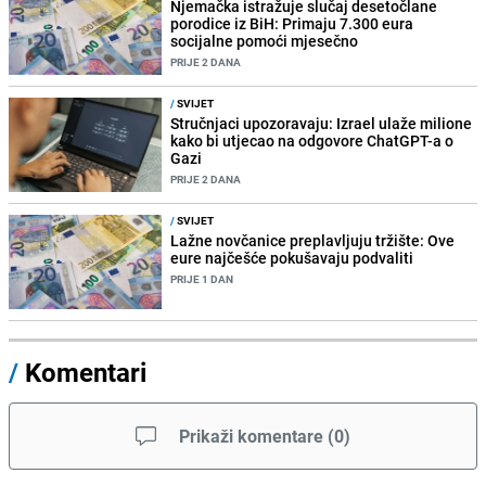
Njemačka istražuje slučaj desetočlane
porodice iz BiH: Primaju 7.300 eura
socijalne pomoći mjesečno
PRIJE 2 DANA
/
SVIJET
Stručnjaci upozoravaju: Izrael ulaže milione
kako bi utjecao na odgovore ChatGPT-a o
Gazi
PRIJE 2 DANA
/
SVIJET
Lažne novčanice preplavljuju tržište: Ove
eure najčešće pokušavaju podvaliti
PRIJE 1 DAN
/
Komentari
Prikaži komentare
(
0
)