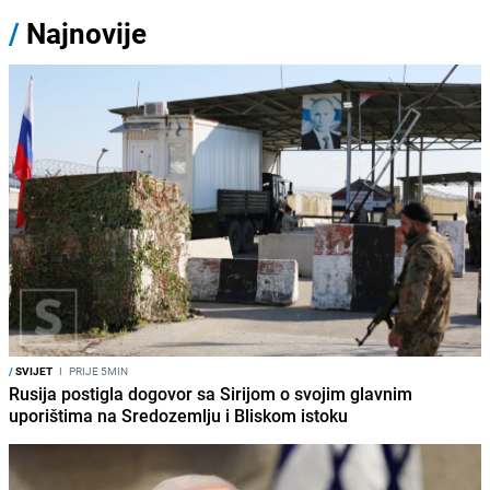
/
Najnovije
/
SVIJET
I
PRIJE 5MIN
Rusija postigla dogovor sa Sirijom o svojim glavnim
uporištima na Sredozemlju i Bliskom istoku