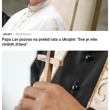
/
SVIJET
I
PRIJE OKO 2H
Papa Lav pozvao na prekid rata u Ukrajini: "Sve je više
civilnih žrtava"