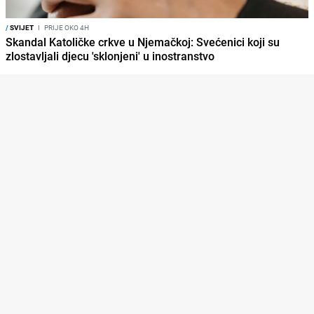
/
SVIJET
I
PRIJE OKO 4H
Skandal Katoličke crkve u Njemačkoj: Svećenici koji su
zlostavljali djecu 'sklonjeni' u inostranstvo