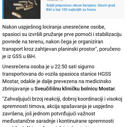
Svijet prepoznao okuse Sarajeva: Glavni grad
BiH u top 100 najboljih za hranu
Nakon uspješnog lociranja unesrećene osobe,
spasioci su izvršili pružanje prve pomoći i stabilizaciju
povrede na terenu, nakon čega je organiziran
transport kroz zahtjevan planinski prostor", poručeno
je iz GSS u BiH.
Unesrećena osoba je u 22:50 sati sigurno
transportovana do vozila spasioca stanice HGSS
Mostar, odakle je dalje prevezena na medicinsko
zbrinjavanje u
Sveučilišnu kliničku bolnicu Mostar
.
"Zahvaljujući brzoj reakciji, dobroj koordinaciji i visokoj
spremnosti timova, akcija spašavanja je uspješno
završena, još jednom potvrđujući važnost
međustanične saradnje i kontinuirane spremnosti