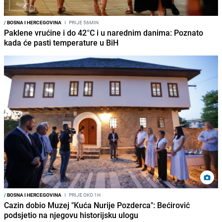
/
BOSNA I HERCEGOVINA
I
PRIJE 56MIN
Paklene vrućine i do 42°C i u narednim danima: Poznato
kada će pasti temperature u BiH
/
BOSNA I HERCEGOVINA
I
PRIJE OKO 1H
Cazin dobio Muzej "Kuća Nurije Pozderca": Bećirović
podsjetio na njegovu historijsku ulogu