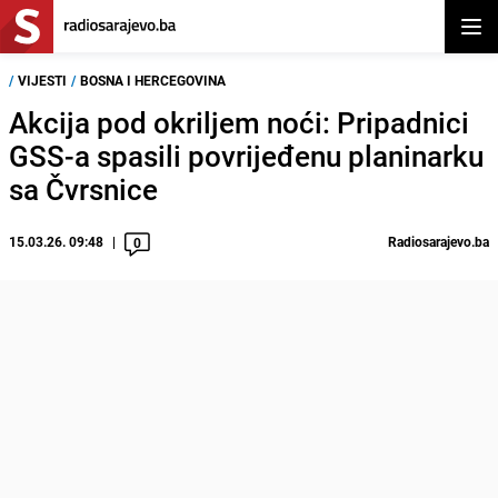
Otvor
/
VIJESTI
/
BOSNA I HERCEGOVINA
Akcija pod okriljem noći: Pripadnici
GSS-a spasili povrijeđenu planinarku
sa Čvrsnice
15.03.26. 09:48
Radiosarajevo.ba
0