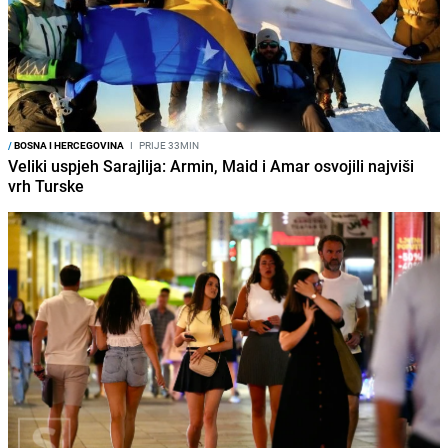
/
BOSNA I HERCEGOVINA
I
PRIJE 33MIN
Veliki uspjeh Sarajlija: Armin, Maid i Amar osvojili najviši
vrh Turske