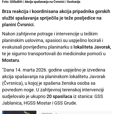
Foto: GSSuBiH / Akcija spašavanja na Čvrsnici / Ilustracija
Brza reakcija i koordinisana akcija pripadnika gorskih
službi spašavanja spriječila je teže posljedice na
planini Čvrsnici.
Nakon zahtjevne potrage i intervencije u teškim
planinskim uslovima, spasioci su uspješno locirali i
evakuisali povrijeđenu planinarku s
lokaliteta Javorak
,
te je sigurno transportovali do medicinske pomoći u
Mostaru
.
"Dana 14. marta 2026. godine uspješno je izvedena
akcija spašavanja na planinskom lokalitetu Javorak
(Čvrsnica), u kojoj je spašena ženska osoba sa
povredom noge. U zahtjevnoj terenskoj intervenciji
sudjelovalo je ukupno
20 spasilaca
iz stanica: GSS
Jablanica, HGSS Mostar i GSS Grude.
TRENDING