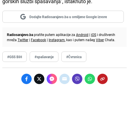
gorskih službi spašavanja", istaknuto je.
Dodajte Radiosarajevo.ba u omiljene Google izvore
Radiosarajevo.ba
pratite putem aplikacije za
Android
|
iOS
i društvenih
mreža
Twitter
|
Facebook
|
Instagram
, kao i putem našeg
Viber
Chata.
#GSS BiH
#spašavanje
#Čvrsnica