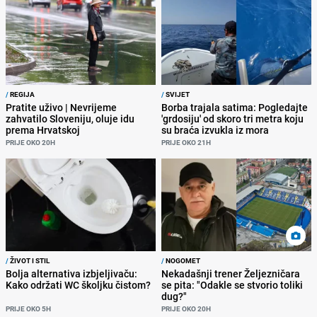
/
REGIJA
/
SVIJET
Pratite uživo | Nevrijeme
Borba trajala satima: Pogledajte
zahvatilo Sloveniju, oluje idu
'grdosiju' od skoro tri metra koju
prema Hrvatskoj
su braća izvukla iz mora
PRIJE OKO 20H
PRIJE OKO 21H
/
ŽIVOT I STIL
/
NOGOMET
Bolja alternativa izbjeljivaču:
Nekadašnji trener Željezničara
Kako održati WC školjku čistom?
se pita: "Odakle se stvorio toliki
dug?"
PRIJE OKO 5H
PRIJE OKO 20H