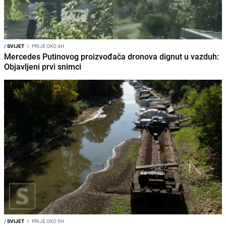
/
SVIJET
I
PRIJE OKO 4H
Mercedes Putinovog proizvođača dronova dignut u vazduh:
Objavljeni prvi snimci
/
SVIJET
I
PRIJE OKO 5H