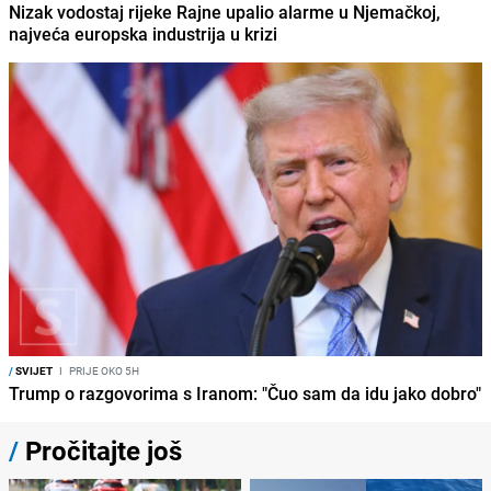
Nizak vodostaj rijeke Rajne upalio alarme u Njemačkoj,
najveća europska industrija u krizi
/
SVIJET
I
PRIJE OKO 5H
Trump o razgovorima s Iranom: "Čuo sam da idu jako dobro"
/
Pročitajte još