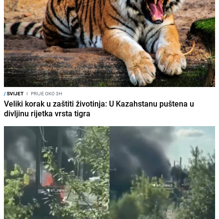
/
SVIJET
I
PRIJE OKO 3H
Veliki korak u zaštiti životinja: U Kazahstanu puštena u
divljinu rijetka vrsta tigra