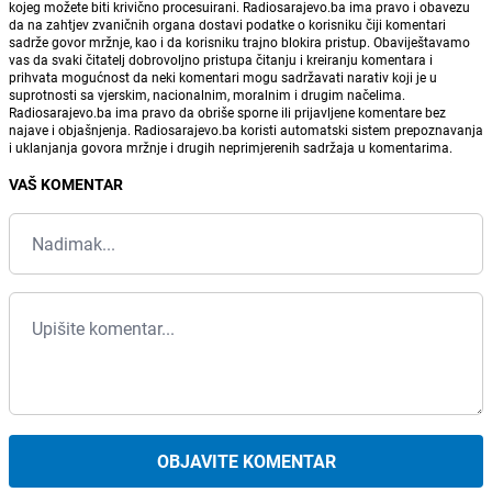
kojeg možete biti krivično procesuirani. Radiosarajevo.ba ima pravo i obavezu
da na zahtjev zvaničnih organa dostavi podatke o korisniku čiji komentari
sadrže govor mržnje, kao i da korisniku trajno blokira pristup. Obaviještavamo
vas da svaki čitatelj dobrovoljno pristupa čitanju i kreiranju komentara i
prihvata mogućnost da neki komentari mogu sadržavati narativ koji je u
suprotnosti sa vjerskim, nacionalnim, moralnim i drugim načelima.
Radiosarajevo.ba ima pravo da obriše sporne ili prijavljene komentare bez
najave i objašnjenja. Radiosarajevo.ba koristi automatski sistem prepoznavanja
i uklanjanja govora mržnje i drugih neprimjerenih sadržaja u komentarima.
VAŠ KOMENTAR
OBJAVITE KOMENTAR