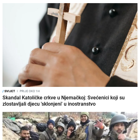
/
SVIJET
I
PRIJE OKO 1H
Skandal Katoličke crkve u Njemačkoj: Svećenici koji su
zlostavljali djecu 'sklonjeni' u inostranstvo