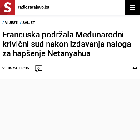
Otvor
/
VIJESTI
/
SVIJET
Francuska podržala Međunarodni
krivični sud nakon izdavanja naloga
za hapšenje Netanyahua
21.05.24. 09:35
AA
0