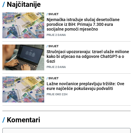
/
Najčitanije
/
SVIJET
Njemačka istražuje slučaj desetočlane
porodice iz BiH: Primaju 7.300 eura
socijalne pomoći mjesečno
PRIJE 2 DANA
/
SVIJET
Stručnjaci upozoravaju: Izrael ulaže milione
kako bi utjecao na odgovore ChatGPT-a o
Gazi
PRIJE 2 DANA
/
SVIJET
Lažne novčanice preplavljuju tržište: Ove
eure najčešće pokušavaju podvaliti
PRIJE OKO 22H
/
Komentari