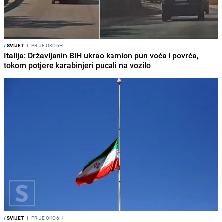
/
SVIJET
I
PRIJE OKO 6H
Italija: Državljanin BiH ukrao kamion pun voća i povrća,
tokom potjere karabinjeri pucali na vozilo
/
SVIJET
I
PRIJE OKO 6H