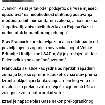
Zvanični
Pariz
je također podsjetio da
"više mjeseci
upozorava" na neophodnost striktnog poštivanja
međunarodnih humanitarnih zakona,
a posebno na
"neprihvatljiv nivo civilnih žrtava u Pojasu Gaze i
nedostatak humanitarnog pristupa".
Stav Francuske
predstavlja značajno
odstupanje od
pozicija
njenih zapadnih saveznika, poput
Velike
Britanije i Italije, kao i SAD-a,
čiji je predsjednik Joe
Biden odluku nazvao "nečuvenom".
Francuska
se ističe kao
jedna od rijetkih zapadnih
zemalja
koje su spremne zauzeti
čvršći stav prema
Izraelu
, uključujući kritikovanje američkog veta na
rezolucije o prekidu vatre u Vijeću sigurnosti UN-a i
zalaganje za trenutni prekid vatre.
Izrael je napao Pojas Gaze nakon prekograničnog