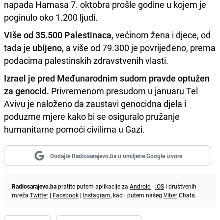
napada Hamasa 7. oktobra prošle godine u kojem je
poginulo oko 1.200 ljudi.
Više od 35.500 Palestinaca
, većinom žena i djece, od
tada je
ubijeno
, a više od 79.300 je povrijeđeno, prema
podacima palestinskih zdravstvenih vlasti.
Izrael je pred Međunarodnim sudom pravde optužen
za genocid.
Privremenom presudom u januaru Tel
Avivu je naloženo da zaustavi genocidna djela i
poduzme mjere kako bi se osiguralo pružanje
humanitarne pomoći civilima u Gazi.
Dodajte Radiosarajevo.ba u omiljene Google izvore
Radiosarajevo.ba
pratite putem aplikacije za
Android
|
iOS
i društvenih
mreža
Twitter
|
Facebook
|
Instagram
, kao i putem našeg
Viber
Chata.