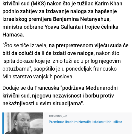
krivični sud (MKS) nakon što je tužilac Karim Khan
podnio zahtjev za izdavanje naloga za hapšenje
izraelskog premijera Benjamina Netanyahua,
ministra odbrane Yoava Gallanta i trojice čelnika
Hamasa.
"Što se tiče Izraela,
na pretpretresnom vijeću suda će
biti da odluči da li će izdati ove naloge
, nakon što
ispita dokaze koje je iznio tužilac u prilog njegovim
optužbama", saopštilo je u ponedeljak francusko
Ministarstvo vanjskih poslova.
Dodaje se da
Francuska "podržava Međunarodni
krivični sud, njegovu nezavisnost i borbu protiv
nekažnjivosti u svim situacijama".
TRENDING
Preminuo Ibrahim Novalić, istaknuti bh. slikar