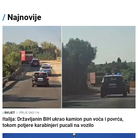
/
Najnovije
/
SVIJET
I
PRIJE OKO 1H
Italija: Državljanin BiH ukrao kamion pun voća i povrća,
tokom potjere karabinjeri pucali na vozilo