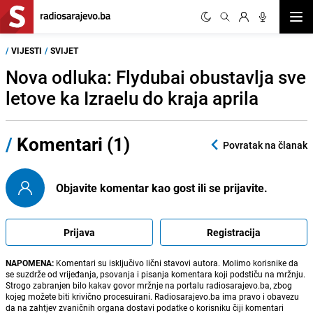
Otvor
/
VIJESTI
/
SVIJET
Nova odluka: Flydubai obustavlja sve
letove ka Izraelu do kraja aprila
/
Komentari (1)
Povratak na članak
Objavite komentar kao gost ili se prijavite.
Prijava
Registracija
NAPOMENA:
Komentari su isključivo lični stavovi autora. Molimo korisnike da
se suzdrže od vrijeđanja, psovanja i pisanja komentara koji podstiču na mržnju.
Strogo zabranjen bilo kakav govor mržnje na portalu radiosarajevo.ba, zbog
kojeg možete biti krivično procesuirani. Radiosarajevo.ba ima pravo i obavezu
da na zahtjev zvaničnih organa dostavi podatke o korisniku čiji komentari