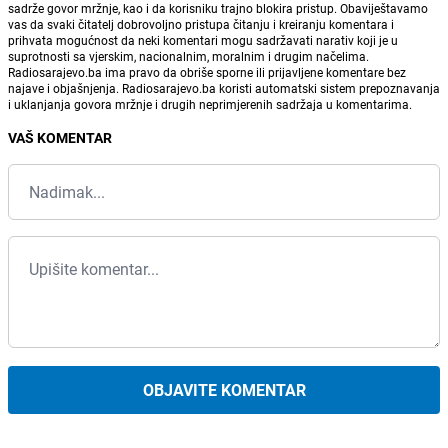
sadrže govor mržnje, kao i da korisniku trajno blokira pristup. Obaviještavamo
vas da svaki čitatelj dobrovoljno pristupa čitanju i kreiranju komentara i
prihvata mogućnost da neki komentari mogu sadržavati narativ koji je u
suprotnosti sa vjerskim, nacionalnim, moralnim i drugim načelima.
Radiosarajevo.ba ima pravo da obriše sporne ili prijavljene komentare bez
najave i objašnjenja. Radiosarajevo.ba koristi automatski sistem prepoznavanja
i uklanjanja govora mržnje i drugih neprimjerenih sadržaja u komentarima.
VAŠ KOMENTAR
OBJAVITE KOMENTAR