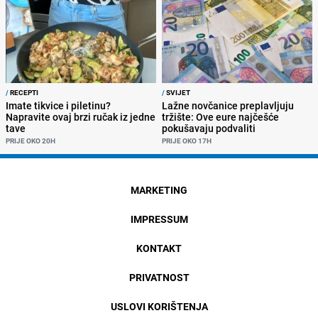
/
RECEPTI
/
SVIJET
Imate tikvice i piletinu?
Lažne novčanice preplavljuju
Napravite ovaj brzi ručak iz jedne
tržište: Ove eure najčešće
tave
pokušavaju podvaliti
PRIJE OKO 20H
PRIJE OKO 17H
MARKETING
IMPRESSUM
KONTAKT
PRIVATNOST
USLOVI KORIŠTENJA