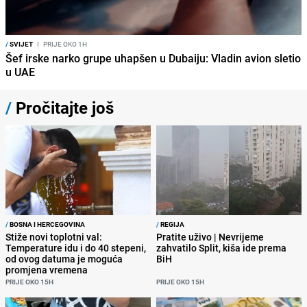
/
SVIJET
I
PRIJE OKO 1H
Šef irske narko grupe uhapšen u Dubaiju: Vladin avion sletio
u UAE
/
Pročitajte još
/
BOSNA I HERCEGOVINA
/
REGIJA
Stiže novi toplotni val:
Pratite uživo | Nevrijeme
Temperature idu i do 40 stepeni,
zahvatilo Split, kiša ide prema
od ovog datuma je moguća
BiH
promjena vremena
PRIJE OKO 15H
PRIJE OKO 15H