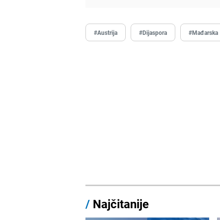
#Austrija
#Dijaspora
#Mađarska
/
Najčitanije