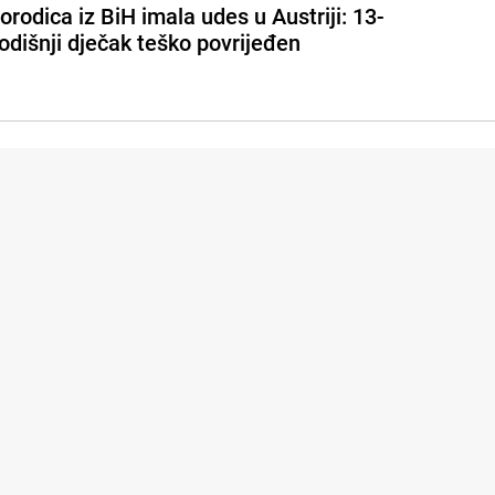
orodica iz BiH imala udes u Austriji: 13-
odišnji dječak teško povrijeđen