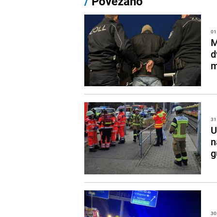
/
Povezano
01
M
d
m
31
U
n
g
30