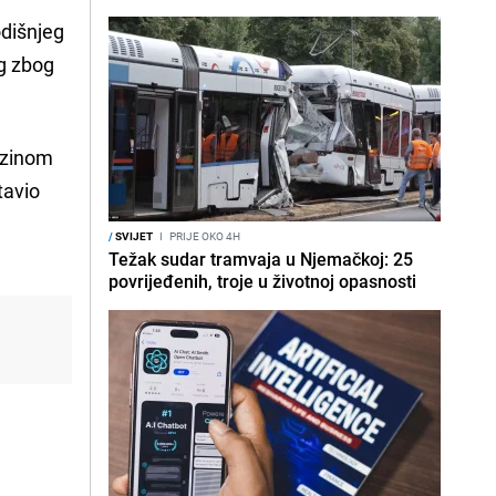
odišnjeg
rg zbog
brzinom
tavio
/
SVIJET
I
PRIJE OKO 4H
Težak sudar tramvaja u Njemačkoj: 25
povrijeđenih, troje u životnoj opasnosti