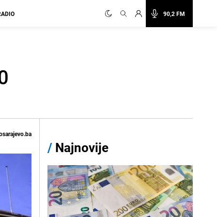
RADIO
90,2 FM
0
osarajevo.ba
/
Najnovije