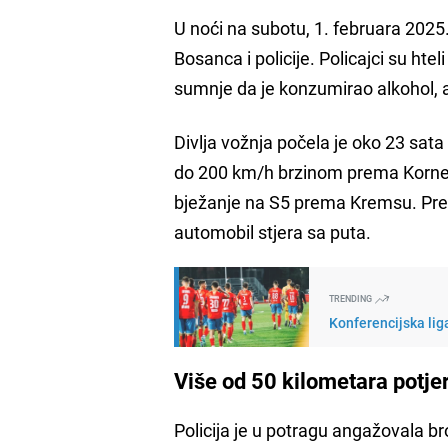
U noći na subotu, 1. februara 2025
Bosanca i policije. Policajci su 
sumnje da je konzumirao alkohol, a
Divlja vožnja počela je oko 23 sata
do 200 km/h brzinom prema Korn
bježanje na S5 prema Kremsu. Prem
automobil stjera sa puta.
TRENDING
Konferencijska liga
Više od 50 kilometara potje
Policija je u potragu angažovala bro