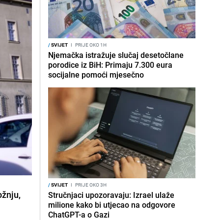
/
SVIJET
I
PRIJE OKO 1H
Njemačka istražuje slučaj desetočlane
porodice iz BiH: Primaju 7.300 eura
socijalne pomoći mjesečno
/
SVIJET
I
PRIJE OKO 3H
ožnju,
Stručnjaci upozoravaju: Izrael ulaže
milione kako bi utjecao na odgovore
ChatGPT-a o Gazi