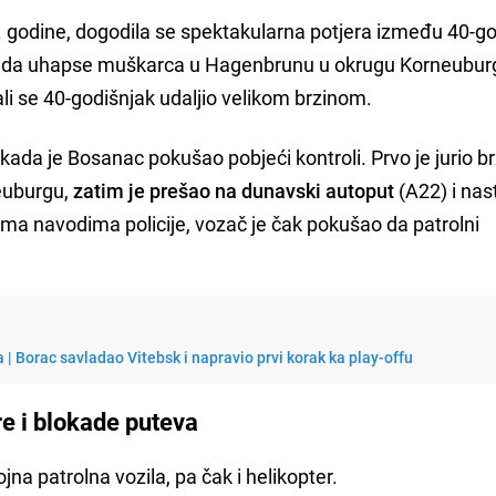
. godine, dogodila se spektakularna potjera između 40-g
hteli da uhapse muškarca u Hagenbrunu u okrugu Korneubu
li se 40-godišnjak udaljio velikom brzinom.
 kada je Bosanac pokušao pobjeći kontroli. Prvo je jurio 
euburgu,
zatim je prešao na dunavski autoput
(A22) i nas
a navodima policije, vozač je čak pokušao da patrolni
 | Borac savladao Vitebsk i napravio prvi korak ka play-offu
re i blokade puteva
jna patrolna vozila, pa čak i helikopter.