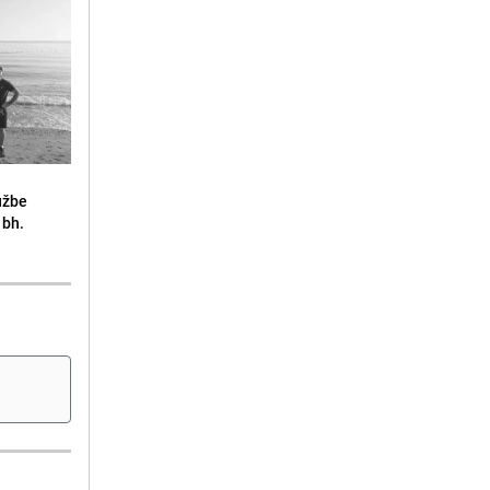
lužbe
 bh.