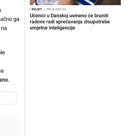
s
/
SVIJET
I
PRIJE OKO 4H
Učenici u Danskoj usmeno će braniti
načno ga
radove radi sprečavanja zloupotrebe
i na
umjetne inteligencije
ole
ga
ano.