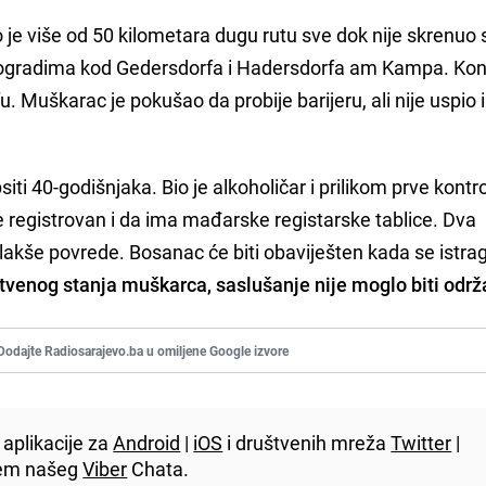
 je više od 50 kilometara dugu rutu sve dok nije skrenuo 
vinogradima kod Gedersdorfa i Hadersdorfa am Kampa. Ko
. Muškarac je pokušao da probije barijeru, ali nije uspio 
siti 40-godišnjaka. Bio je alkoholičar i prilikom prve kontr
e registrovan i da ima mađarske registarske tablice. Dva
 lakše povrede. Bosanac će biti obaviješten kada se istra
tvenog stanja muškarca, saslušanje nije moglo biti održ
Dodajte Radiosarajevo.ba u omiljene Google izvore
aplikacije za
Android
|
iOS
i društvenih mreža
Twitter
|
utem našeg
Viber
Chata.