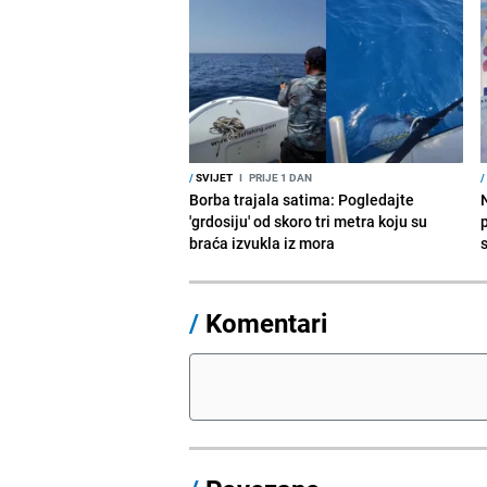
/
SVIJET
I
PRIJE 1 DAN
/
Borba trajala satima: Pogledajte
'grdosiju' od skoro tri metra koju su
braća izvukla iz mora
/
Komentari