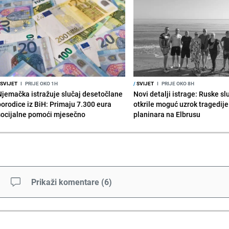
SVIJET
I
PRIJE OKO 1H
/
SVIJET
I
PRIJE OKO 8H
Njemačka istražuje slučaj desetočlane
Novi detalji istrage: Ruske s
porodice iz BiH: Primaju 7.300 eura
otkrile moguć uzrok tragedije
socijalne pomoći mjesečno
planinara na Elbrusu
Prikaži komentare
(
6
)