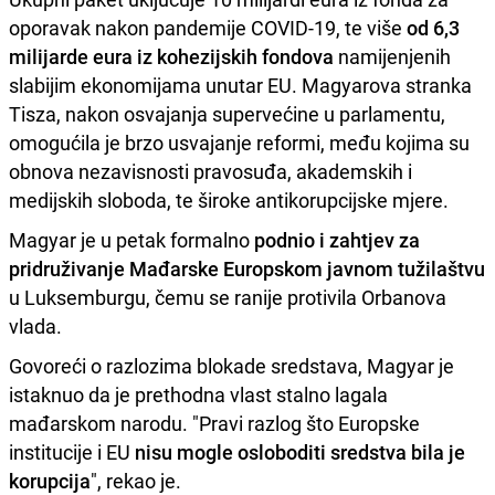
oporavak nakon pandemije COVID-19, te više
od 6,3
milijarde eura iz kohezijskih fondova
namijenjenih
slabijim ekonomijama unutar EU. Magyarova stranka
Tisza, nakon osvajanja supervećine u parlamentu,
omogućila je brzo usvajanje reformi, među kojima su
obnova nezavisnosti pravosuđa, akademskih i
medijskih sloboda, te široke antikorupcijske mjere.
Magyar je u petak formalno
podnio i zahtjev za
pridruživanje Mađarske Europskom javnom tužilaštvu
u Luksemburgu, čemu se ranije protivila Orbanova
vlada.
Govoreći o razlozima blokade sredstava, Magyar je
istaknuo da je prethodna vlast stalno lagala
mađarskom narodu. "Pravi razlog što Europske
institucije i EU
nisu mogle osloboditi sredstva bila je
korupcija
", rekao je.