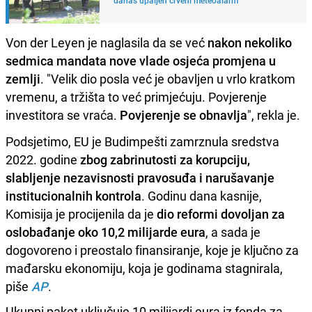
Von der Leyen je naglasila da se već
nakon nekoliko
sedmica mandata nove vlade osjeća promjena u
zemlji
. "Velik dio posla već je obavljen u vrlo kratkom
vremenu, a tržišta to već primjećuju. Povjerenje
investitora se vraća.
Povjerenje se obnavlja
", rekla je.
Podsjetimo, EU je Budimpešti zamrznula sredstva
2022. godine
zbog zabrinutosti za korupciju,
slabljenje nezavisnosti pravosuđa i narušavanje
institucionalnih kontrola
. Godinu dana kasnije,
Komisija je procijenila da je
dio reformi dovoljan za
oslobađanje oko 10,2 milijarde eura
, a sada je
dogovoreno i preostalo finansiranje, koje je ključno za
mađarsku ekonomiju, koja je godinama stagnirala,
piše
AP
.
Ukupni paket uključuje 10 milijardi eura iz fonda za