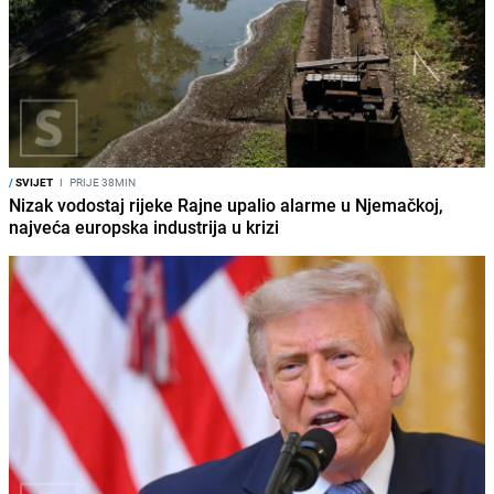
/
SVIJET
I
PRIJE 38MIN
Nizak vodostaj rijeke Rajne upalio alarme u Njemačkoj,
najveća europska industrija u krizi