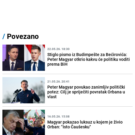
/
Povezano
22.05.26. 18:30
Stiglo pismo iz Budimpešte za Bećirovića:
Peter Magyar otkrio kakvu će politiku voditi
prema BiH
21.05.26. 20:41
Peter Magyar povukao zanimljiv politički
potez: Cilj je spriječiti povratak Orbana u
vlast
16.05.26. 15:08
Magyar pokazao luksuz u kojem je živio
Orban: "Isto Čaušesku"