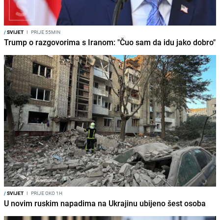
/
SVIJET
I
PRIJE 55MIN
Trump o razgovorima s Iranom: "Čuo sam da idu jako dobro"
/
SVIJET
I
PRIJE OKO 1H
U novim ruskim napadima na Ukrajinu ubijeno šest osoba