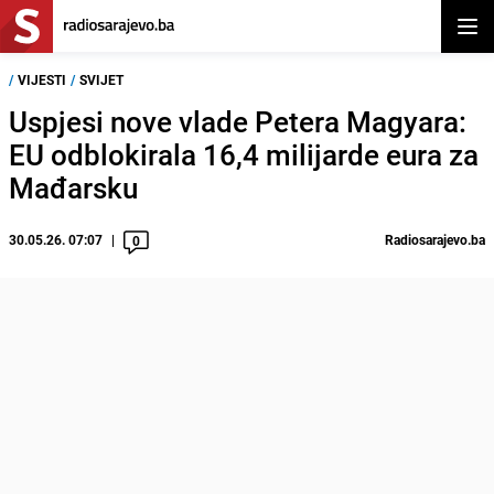
Otvor
/
VIJESTI
/
SVIJET
Uspjesi nove vlade Petera Magyara:
EU odblokirala 16,4 milijarde eura za
Mađarsku
30.05.26. 07:07
Radiosarajevo.ba
0