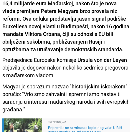
16,4 milijarde eura Mađarskoj, nakon što je nova
vlada premijera Petera Magyara brzo provela niz
reformi. Ova odluka predstavlja jasan signal podrške
Bruxellesa novoj vlasti u Budimpešti, nakon 16 godina
mandata Viktora Orbana, čiji su odnosi s EU bili
obilježeni sukobima, približavanjem Rusiji i
optužbama za urušavanje demokratskih standarda.
Predsjednica Europske komisije
Ursula von der Leyen
objavila je dogovor nakon nekoliko sedmica pregovora
s mađarskom vladom.
Magyar je sporazum nazvao "
historijskim iskorakom
" i
poručio: "Vrlo smo zahvalni i spremni smo nastaviti
saradnju u interesu mađarskog naroda i svih evropskih
građana."
TRENDING
Pripremite se za vrhunac toplotnog vala: U BiH
danas upaljen crveni meteoalarm