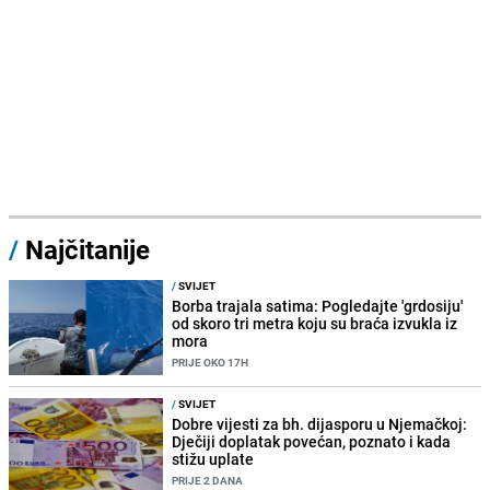
/
Najčitanije
/
SVIJET
Borba trajala satima: Pogledajte 'grdosiju'
od skoro tri metra koju su braća izvukla iz
mora
PRIJE OKO 17H
/
SVIJET
Dobre vijesti za bh. dijasporu u Njemačkoj:
Dječiji doplatak povećan, poznato i kada
stižu uplate
PRIJE 2 DANA