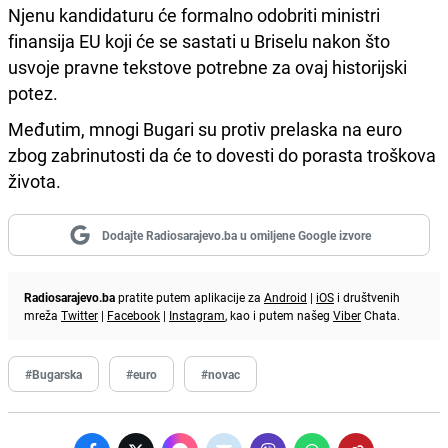
Njenu kandidaturu će formalno odobriti ministri
finansija EU koji će se sastati u Briselu nakon što
usvoje pravne tekstove potrebne za ovaj historijski
potez.
Međutim, mnogi Bugari su protiv prelaska na euro
zbog zabrinutosti da će to dovesti do porasta troškova
života.
Dodajte Radiosarajevo.ba u omiljene Google izvore
Radiosarajevo.ba
pratite putem aplikacije za
Android
|
iOS
i društvenih
mreža
Twitter
|
Facebook
|
Instagram
, kao i putem našeg
Viber
Chata.
#Bugarska
#euro
#novac