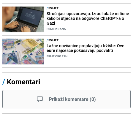
/
SVIJET
Stručnjaci upozoravaju: Izrael ulaže milione
kako bi utjecao na odgovore ChatGPT-a o
Gazi
PRIJE 2 DANA
/
SVIJET
Lažne novčanice preplavljuju tržište: Ove
eure najčešće pokušavaju podvaliti
PRIJE OKO 17H
/
Komentari
Prikaži komentare
(
0
)