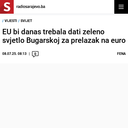
Otvor
/
VIJESTI
/
SVIJET
EU bi danas trebala dati zeleno
svjetlo Bugarskoj za prelazak na euro
08.07.25. 08:13
FENA
0