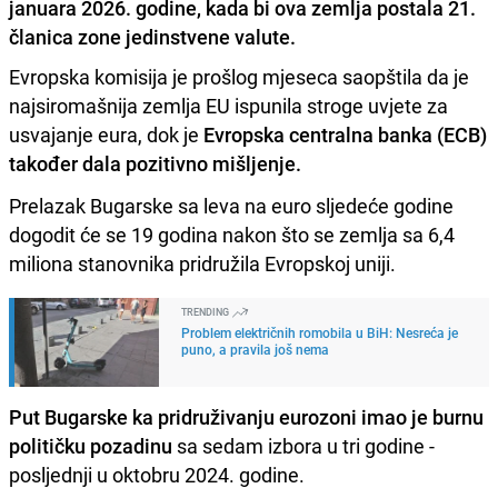
januara 2026. godine, kada bi ova zemlja postala 21.
članica zone jedinstvene valute.
Evropska komisija je prošlog mjeseca saopštila da je
najsiromašnija zemlja EU ispunila stroge uvjete za
usvajanje eura, dok je
Evropska centralna banka (ECB)
također dala pozitivno mišljenje.
Prelazak Bugarske sa leva na euro sljedeće godine
dogodit će se 19 godina nakon što se zemlja sa 6,4
miliona stanovnika pridružila Evropskoj uniji.
TRENDING
Problem električnih romobila u BiH: Nesreća je
puno, a pravila još nema
Put Bugarske ka pridruživanju eurozoni imao je burnu
političku pozadinu
sa sedam izbora u tri godine -
posljednji u oktobru 2024. godine.