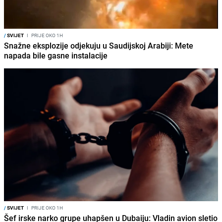
/
SVIJET
I
PRIJE OKO 1H
Snažne eksplozije odjekuju u Saudijskoj Arabiji: Mete
napada bile gasne instalacije
/
SVIJET
I
PRIJE OKO 1H
Šef irske narko grupe uhapšen u Dubaiju: Vladin avion sletio