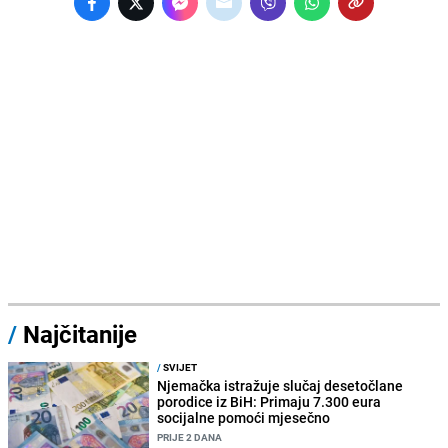
/
Najčitanije
/
SVIJET
Njemačka istražuje slučaj desetočlane
porodice iz BiH: Primaju 7.300 eura
socijalne pomoći mjesečno
PRIJE 2 DANA