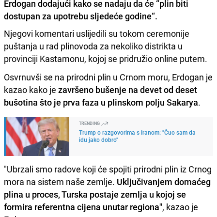
Erdogan dodajući kako se nadaju da će “plin biti
dostupan za upotrebu sljedeće godine“.
Njegovi komentari uslijedili su tokom ceremonije
puštanja u rad plinovoda za nekoliko distrikta u
provinciji Kastamonu, kojoj se pridružio online putem.
Osvrnuvši se na prirodni plin u Crnom moru, Erdogan je
kazao kako je
završeno bušenje na devet od deset
bušotina što je prva faza u plinskom polju Sakarya
.
TRENDING
Trump o razgovorima s Iranom: "Čuo sam da
idu jako dobro"
"Ubrzali smo radove koji će spojiti prirodni plin iz Crnog
mora na sistem naše zemlje.
Uključivanjem domaćeg
plina u proces, Turska postaje zemlja u kojoj se
formira referentna cijena unutar regiona"
, kazao je