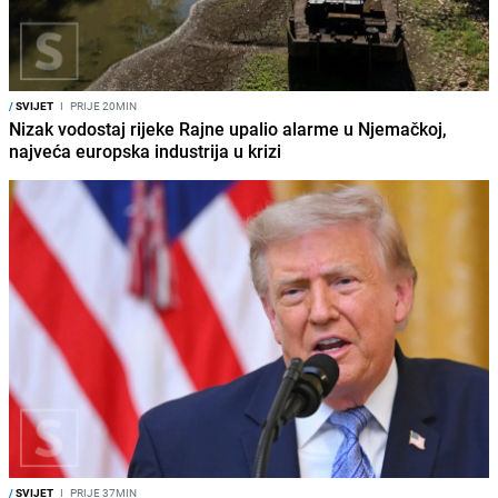
/
SVIJET
I
PRIJE 20MIN
Nizak vodostaj rijeke Rajne upalio alarme u Njemačkoj,
najveća europska industrija u krizi
/
SVIJET
I
PRIJE 37MIN