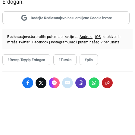
Erdogan.
Dodajte Radiosarajevo.ba u omiljene Google izvore
Radiosarajevo.ba
pratite putem aplikacije za
Android
|
iOS
i društvenih
mreža
Twitter
|
Facebook
|
Instagram
, kao i putem našeg
Viber
Chata.
#Recep Tayyip Erdogan
#Turska
#plin