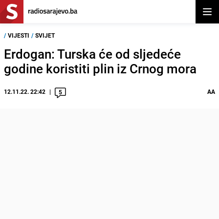
Otvor
/
VIJESTI
/
SVIJET
Erdogan: Turska će od sljedeće
godine koristiti plin iz Crnog mora
12.11.22. 22:42
AA
5