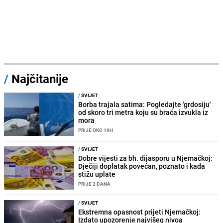
/
Najčitanije
/
SVIJET
Borba trajala satima: Pogledajte 'grdosiju'
od skoro tri metra koju su braća izvukla iz
mora
PRIJE OKO 16H
/
SVIJET
Dobre vijesti za bh. dijasporu u Njemačkoj:
Dječiji doplatak povećan, poznato i kada
stižu uplate
PRIJE 2 DANA
/
SVIJET
Ekstremna opasnost prijeti Njemačkoj:
Izdato upozorenje najvišeg nivoa