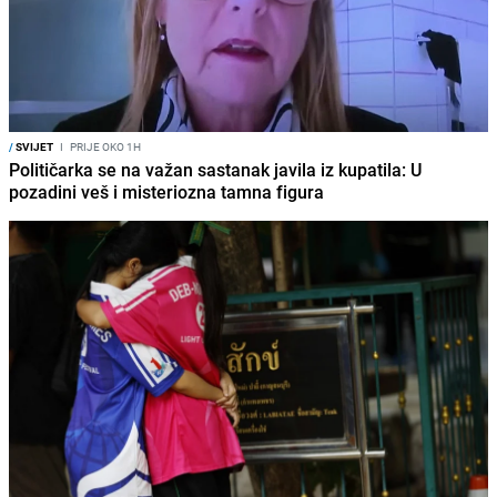
/
SVIJET
I
PRIJE OKO 1H
Političarka se na važan sastanak javila iz kupatila: U
pozadini veš i misteriozna tamna figura