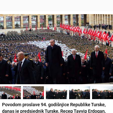
Povodom proslave 94. godišnjice Republike Turske,
danas je predsjednik Turske, Recep Tayyip Erdogan,