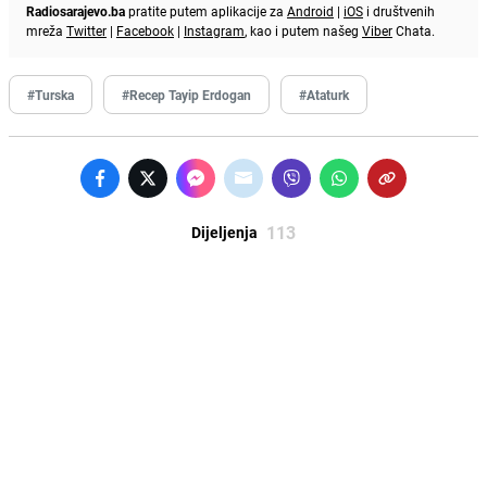
Radiosarajevo.ba
pratite putem aplikacije za
Android
|
iOS
i društvenih
mreža
Twitter
|
Facebook
|
Instagram
, kao i putem našeg
Viber
Chata.
#Turska
#Recep Tayip Erdogan
#Ataturk
113
Dijeljenja