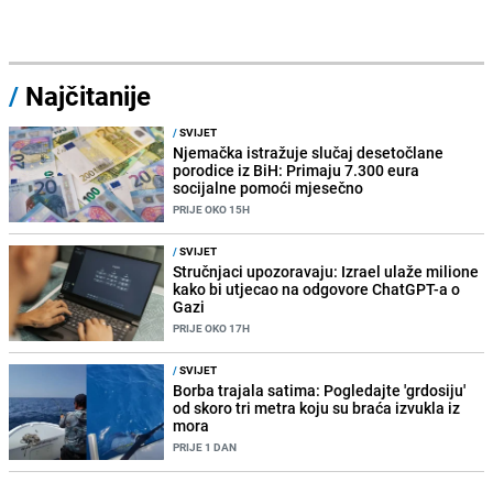
/
Najčitanije
/
SVIJET
Njemačka istražuje slučaj desetočlane
porodice iz BiH: Primaju 7.300 eura
socijalne pomoći mjesečno
PRIJE OKO 15H
/
SVIJET
Stručnjaci upozoravaju: Izrael ulaže milione
kako bi utjecao na odgovore ChatGPT-a o
Gazi
PRIJE OKO 17H
/
SVIJET
Borba trajala satima: Pogledajte 'grdosiju'
od skoro tri metra koju su braća izvukla iz
mora
PRIJE 1 DAN