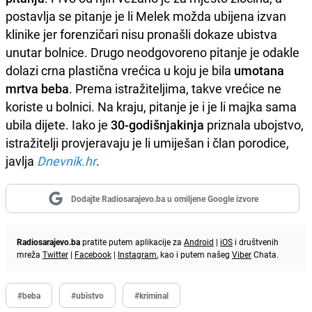
postavlja se pitanje je li Melek možda ubijena izvan
klinike jer forenzičari nisu pronašli dokaze ubistva
unutar bolnice. Drugo neodgovoreno pitanje je odakle
dolazi crna plastična vrećica u koju je bila
umotana
mrtva beba
. Prema istražiteljima, takve vrećice ne
koriste u bolnici. Na kraju, pitanje je i je li majka sama
ubila dijete. Iako je
30-godišnjakinja
priznala ubojstvo,
istražitelji provjeravaju je li umiješan i član porodice,
javlja
Dnevnik.hr
.
Dodajte Radiosarajevo.ba u omiljene Google izvore
Radiosarajevo.ba
pratite putem aplikacije za
Android
|
iOS
i društvenih
mreža
Twitter
|
Facebook
|
Instagram
, kao i putem našeg
Viber
Chata.
#beba
#ubistvo
#kriminal