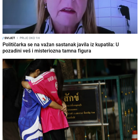
/
SVIJET
I
PRIJE OKO 1H
Političarka se na važan sastanak javila iz kupatila: U
pozadini veš i misteriozna tamna figura