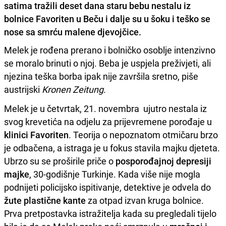
satima tražili deset dana staru bebu nestalu iz
bolnice Favoriten u Beču i dalje su u šoku i teško se
nose sa smrću malene djevojčice.
Melek je rođena prerano i bolničko osoblje intenzivno
se moralo brinuti o njoj. Beba je uspjela preživjeti, ali
njezina teška borba ipak nije završila sretno, piše
austrijski
Kronen Zeitung
.
Melek je u četvrtak, 21. novembra ujutro nestala iz
svog krevetića na odjelu za prijevremene porođaje u
klinici Favoriten
. Teorija o nepoznatom otmičaru brzo
je odbačena, a istraga je u fokus stavila majku djeteta.
Ubrzo su se proširile priče o
posporođajnoj depresiji
majke
, 30-godišnje Turkinje. Kada više nije mogla
podnijeti policijsko ispitivanje, detektive je odvela do
žute plastične kante
za otpad izvan kruga bolnice.
Prva pretpostavka istražitelja kada su pregledali tijelo