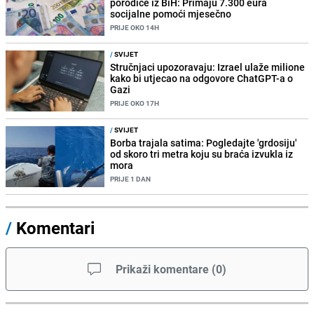
porodice iz BiH: Primaju 7.300 eura
socijalne pomoći mjesečno
PRIJE OKO 14H
/
SVIJET
Stručnjaci upozoravaju: Izrael ulaže milione
kako bi utjecao na odgovore ChatGPT-a o
Gazi
PRIJE OKO 17H
/
SVIJET
Borba trajala satima: Pogledajte 'grdosiju'
od skoro tri metra koju su braća izvukla iz
mora
PRIJE 1 DAN
/
Komentari
Prikaži komentare
(
0
)