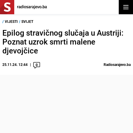
Otvor
/
VIJESTI
/
SVIJET
Epilog stravičnog slučaja u Austriji:
Poznat uzrok smrti malene
djevojčice
25.11.24. 12:44
Radiosarajevo.ba
0