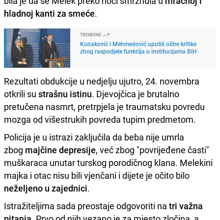
bila je da se Melek preko noći smrznula u
mračnoj i
hladnoj kanti za smeće
.
TRENDING
Konaković i Mehmedović uputili oštre kritike
zbog raspodjele funkcija u institucijama BiH
Rezultati obdukcije u nedjelju ujutro, 24. novembra
otkrili su
strašnu istinu
. Djevojčica je brutalno
pretučena nasmrt, pretrpjela je traumatsku povredu
mozga od višestrukih povreda tupim predmetom.
Policija je u istrazi zaključila da beba nije umrla
zbog
majčine depresije
, već zbog "povrijeđene časti"
muškaraca unutar turskog porodičnog klana. Melekini
majka i otac nisu bili vjenčani i dijete je očito bilo
neželjeno u zajednici
.
Istražiteljima sada preostaje odgovoriti na
tri važna
pitanja
. Prvo od njih vezano je za mjesto zločina, a