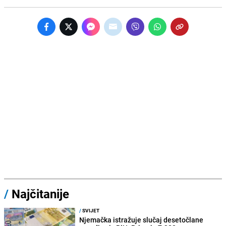
/
Najčitanije
/
SVIJET
Njemačka istražuje slučaj desetočlane