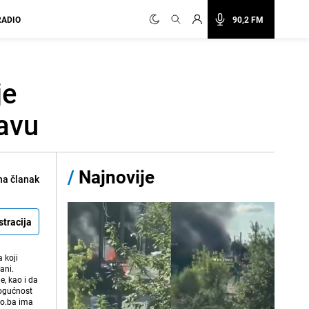
RADIO
90,2 FM
je
lavu
/
Najnovije
na članak
stracija
 koji
ani.
e, kao i da
mogućnost
vo.ba ima