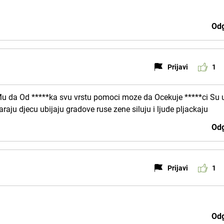
Odg
Prijavi
1
u da Od *****ka svu vrstu pomoci moze da Ocekuje *****ci Su 
raju djecu ubijaju gradove ruse zene siluju i ljude pljackaju
Odg
Prijavi
1
Odg