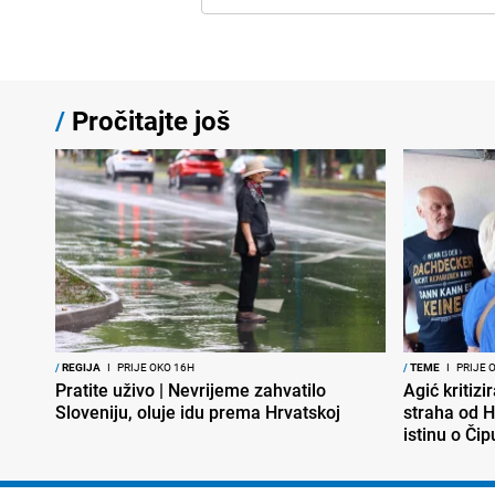
/
Pročitajte još
/
REGIJA
I
PRIJE OKO 16H
/
TEME
I
PRIJE 
Pratite uživo | Nevrijeme zahvatilo
Agić kritizi
Sloveniju, oluje idu prema Hrvatskoj
straha od H
istinu o Čip