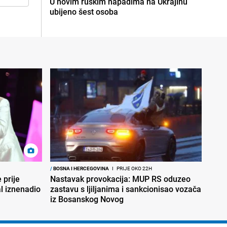
U novim ruskim napadima na Ukrajinu
ubijeno šest osoba
/
BOSNA I HERCEGOVINA
I
PRIJE OKO 22H
 prije
Nastavak provokacija: MUP RS oduzeo
al iznenadio
zastavu s ljiljanima i sankcionisao vozača
iz Bosanskog Novog