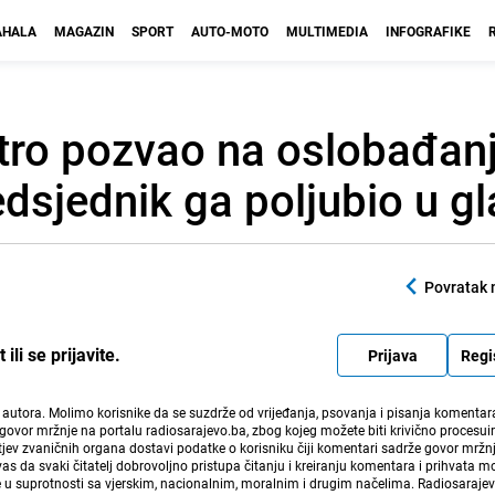
HALA
MAGAZIN
SPORT
AUTO-MOTO
MULTIMEDIA
INFOGRAFIKE
tro pozvao na oslobađan
redsjednik ga poljubio u g
Povratak 
li se prijavite.
Prijava
Regi
i autora. Molimo korisnike da se suzdrže od vrijeđanja, psovanja i pisanja komentara
govor mržnje na portalu radiosarajevo.ba, zbog kojeg možete biti krivično procesuir
ev zvaničnih organa dostavi podatke o korisniku čiji komentari sadrže govor mržnj
vas da svaki čitatelj dobrovoljno pristupa čitanju i kreiranju komentara i prihvata 
e u suprotnosti sa vjerskim, nacionalnim, moralnim i drugim načelima. Radiosaraje