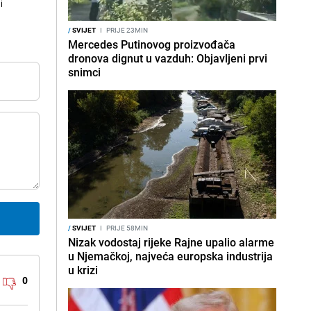
i
/
SVIJET
I
PRIJE 23MIN
Mercedes Putinovog proizvođača
dronova dignut u vazduh: Objavljeni prvi
snimci
/
SVIJET
I
PRIJE 58MIN
Nizak vodostaj rijeke Rajne upalio alarme
u Njemačkoj, najveća europska industrija
u krizi
0