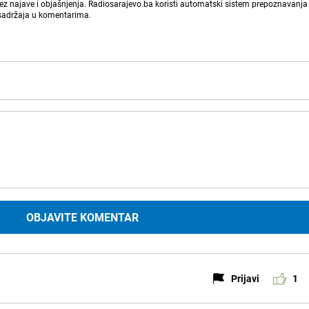
bez najave i objašnjenja. Radiosarajevo.ba koristi automatski sistem prepoznavanja 
 sadržaja u komentarima.
OBJAVITE KOMENTAR
Prijavi
1