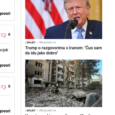
ovori
0
/
SVIJET
I
PRIJE OKO 1H
Trump o razgovorima s Iranom: "Čuo sam
uvjek
da idu jako dobro"
ovori
0
ovori
/
SVIJET
I
PRIJE OKO 1H