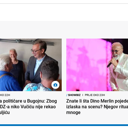
OKO 22H
/
SHOWBIZ
I
PRIJE OKO 23H
ra političare u Bugojnu: Zbog
Znate li šta Dino Merlin pojede
DZ-a niko Vučiću nije rekao
izlaska na scenu? Njegov ritu
uljiću
mnoge