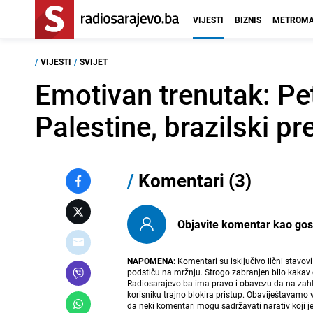
VIJESTI
BIZNIS
METROMA
/
VIJESTI
/
SVIJET
Emotivan trenutak: Pe
Palestine, brazilski p
/
Komentari (3)
Objavite komentar kao gost i
NAPOMENA:
Komentari su isključivo lični stavov
podstiču na mržnju. Strogo zabranjen bilo kakav 
Radiosarajevo.ba ima pravo i obavezu da na zahtj
korisniku trajno blokira pristup. Obaviještavamo 
da neki komentari mogu sadržavati narativ koji j