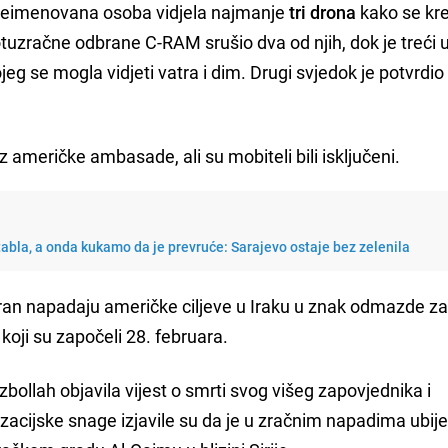
 neimenovana osoba vidjela najmanje
tri drona
kako se kr
uzračne odbrane C-RAM srušio dva od njih, dok je treći 
g se mogla vidjeti vatra i dim. Drugi svjedok je potvrdio
.
z američke ambasade, ali su mobiteli bili isključeni.
abla, a onda kukamo da je prevruće: Sarajevo ostaje bez zelenila
Iran napadaju američke ciljeve u Iraku u znak odmazde z
oji su započeli 28. februara.
bollah objavila vijest o smrti svog višeg zapovjednika i
zacijske snage izjavile su da je u zračnim napadima ubij