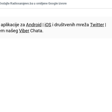
Dodajte Radiosarajevo.ba u omiljene Google izvore
aplikacije za
Android
|
iOS
i društvenih mreža
Twitter
|
utem našeg
Viber
Chata.