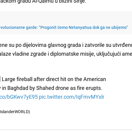
ačkom gradu Al-Qaimu u blizini Sirije.
revolucionarne garde: "Progonit ćemo Netanyahua dok ga ne ubijemo"
ne su po dijelovima glavnog grada i zatvorile su utvrđen
laze vladine zgrade i diplomatske misije, uključujući am
Large fireball after direct hit on the American
in Baghdad by Shahed drone as fire erupts.
t.co/bGKwv7yE95
pic.twitter.com/IqFmvMYxlr
IslanderWORLD)