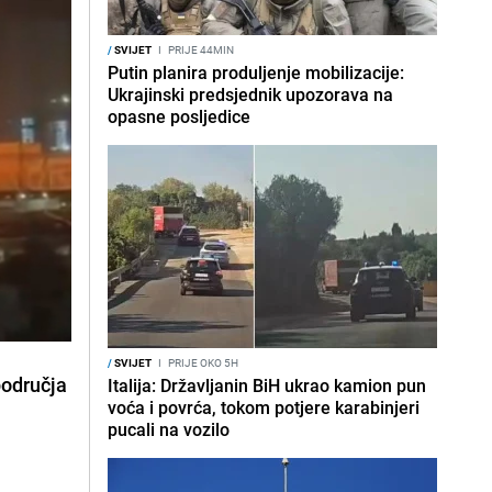
/
SVIJET
I
PRIJE 44MIN
Putin planira produljenje mobilizacije:
Ukrajinski predsjednik upozorava na
opasne posljedice
/
SVIJET
I
PRIJE OKO 5H
područja
Italija: Državljanin BiH ukrao kamion pun
voća i povrća, tokom potjere karabinjeri
pucali na vozilo