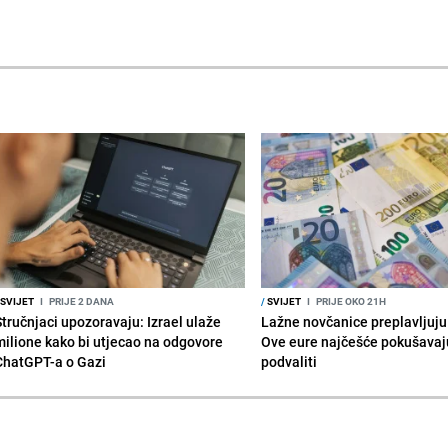
SVIJET
I
PRIJE 2 DANA
/
SVIJET
I
PRIJE OKO 21H
Stručnjaci upozoravaju: Izrael ulaže
Lažne novčanice preplavljuju 
milione kako bi utjecao na odgovore
Ove eure najčešće pokušavaj
ChatGPT-a o Gazi
podvaliti