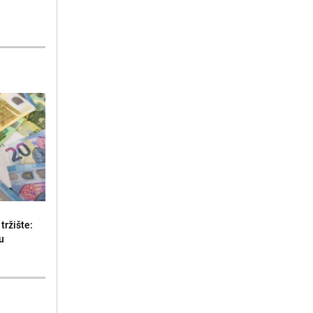
tržište:
u