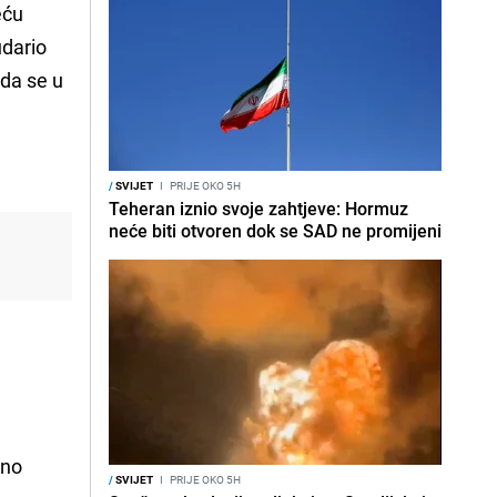
eću
udario
 da se u
/
SVIJET
I
PRIJE OKO 5H
Teheran iznio svoje zahtjeve: Hormuz
neće biti otvoren dok se SAD ne promijeni
a
eno
/
SVIJET
I
PRIJE OKO 5H