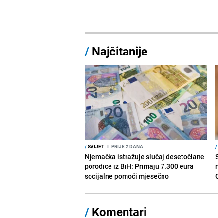
/
Najčitanije
/
SVIJET
I
PRIJE 2 DANA
/
Njemačka istražuje slučaj desetočlane
porodice iz BiH: Primaju 7.300 eura
socijalne pomoći mjesečno
/
Komentari