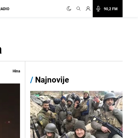
RADIO
90,2 FM
a
Hina
/
Najnovije