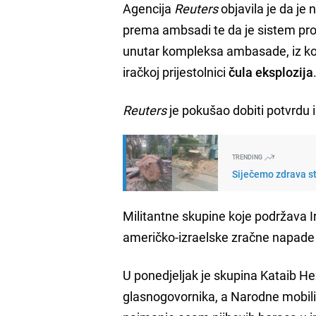
Agencija
Reuters
objavila je da je
prema ambsadi te da je sistem prot
unutar kompleksa ambasade, iz koje
iračkoj prijestolnici
čula eksplozija
Reuters
je pokušao dobiti potvrdu i
TRENDING
Siječemo zdrava st
Militantne skupine koje podržava 
američko-izraelske zračne napade k
U ponedjeljak je skupina Kataib Hez
glasnogovornika, a Narodne mobili