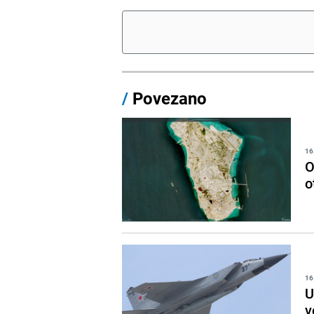
/
Povezano
16
O
o
16
U
v