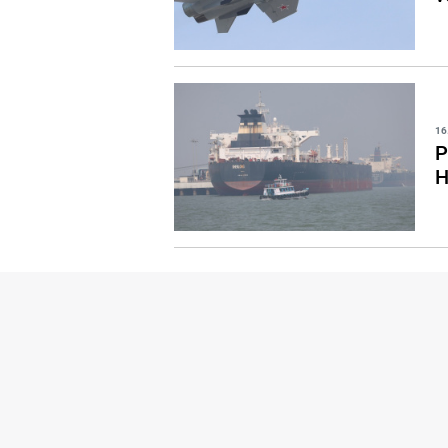
16
P
H