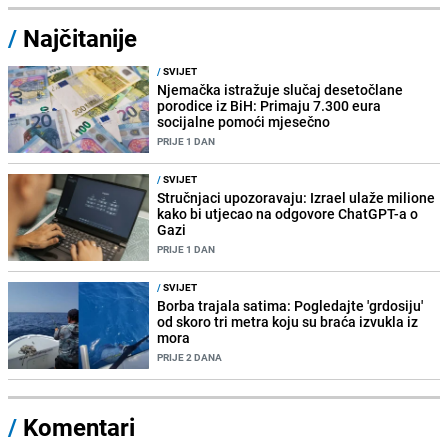
/
Najčitanije
/
SVIJET
Njemačka istražuje slučaj desetočlane
porodice iz BiH: Primaju 7.300 eura
socijalne pomoći mjesečno
PRIJE 1 DAN
/
SVIJET
Stručnjaci upozoravaju: Izrael ulaže milione
kako bi utjecao na odgovore ChatGPT-a o
Gazi
PRIJE 1 DAN
/
SVIJET
Borba trajala satima: Pogledajte 'grdosiju'
od skoro tri metra koju su braća izvukla iz
mora
PRIJE 2 DANA
/
Komentari