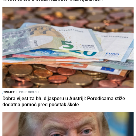
/
SVIJET
I
PRIJE OKO 6H
Dobra vijest za bh. dijasporu u Austriji: Porodicama stiže
dodatna pomoć pred početak škole