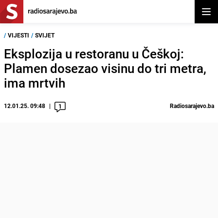
Otvor
/
VIJESTI
/
SVIJET
Eksplozija u restoranu u Češkoj:
Plamen dosezao visinu do tri metra,
ima mrtvih
12.01.25. 09:48
Radiosarajevo.ba
1