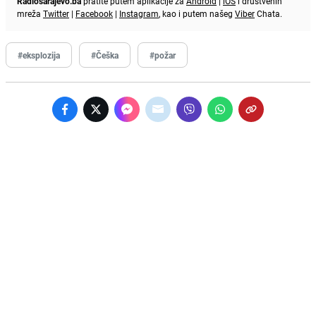
Radiosarajevo.ba
pratite putem aplikacije za
Android
|
iOS
i društvenih
mreža
Twitter
|
Facebook
|
Instagram
, kao i putem našeg
Viber
Chata.
#eksplozija
#Češka
#požar