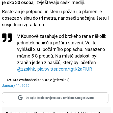
je oko 30 osoba
, izvještavaju češki mediji.
Restoran je potpuno uništen u požaru, a plamen je
dosezao visinu do tri metra, nanoseći značajnu štetu i
susjednim zgradama.
V Kounově zasahuje od brzkého rána několik
jednotek hasičů u požáru stavení. Velitel
vyhlásil 2 st. požárního poplachu. Nasazeno
máme 5 C proudů. Na místě události byl
zraněn jeden z hasičů, který byl ošetřen
@zzskhk
.
pic.twitter.com/tgtK2aPiUR
— HZS Královéhradeckého kraje (@hzskhk)
January 11, 2025
Dodajte Radiosarajevo.ba u omiljene Google izvore