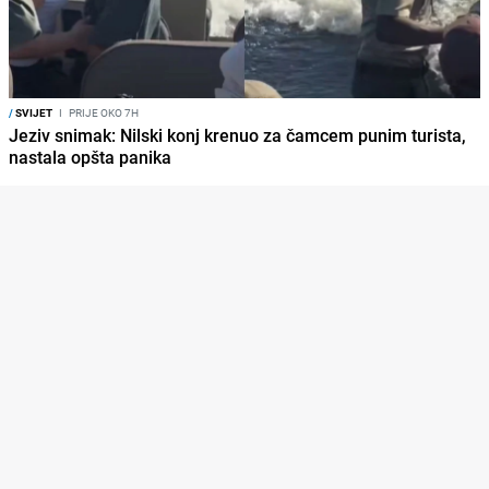
/
SVIJET
I
PRIJE OKO 7H
Jeziv snimak: Nilski konj krenuo za čamcem punim turista,
nastala opšta panika