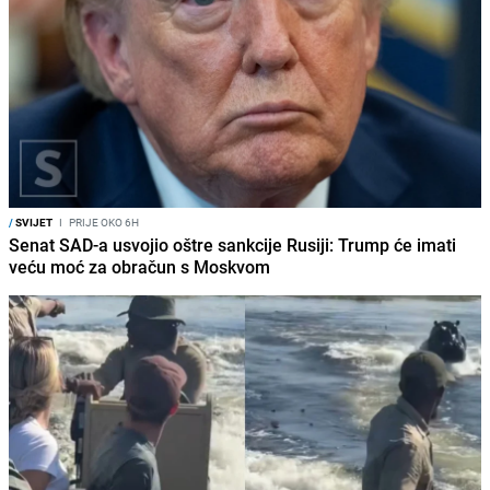
/
SVIJET
I
PRIJE OKO 6H
Senat SAD-a usvojio oštre sankcije Rusiji: Trump će imati
veću moć za obračun s Moskvom