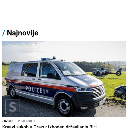
/
Najnovije
/
SVIJET
I
PRIJE OKO 5H
Krvavi sukob u Grazu: Izboden državljanin BiH