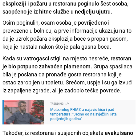
eksploziji i požaru u restoranu poginulo šest osoba,
saopćeno je iz hitne službe u nedjelju ujutru.
Osim poginulih, osam osoba je povrijeđeno i
prevezeno u bolnicu, a prve informacije ukazuju na to
da je uzrok požara eksplozija boce s propan gasom,
koja je nastala nakon što je pala gasna boca.
Kada su vatrogasci stigli na mjesto nesreće,
restoran
je bio potpuno zahvaćen plamenom.
Grupa spasilaca
bila je poslana da pronađe gosta restorana koji je
ostao zarobljen u toaletu. Srećom, uspjeli su ga izvući
iz zapaljene zgrade, ali je zadobio teške povrede.
TRENDING
Meteorolog FHMZ-a najavio kišu i pad
temperatura: "Jedno od najsvježijih ljeta
posljednjih godina"
Također, iz restorana i susjednih objekata
evakuisano