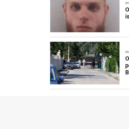
29
O
i
29
O
p
B