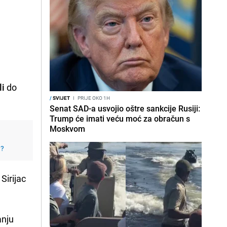
li
do
/
SVIJET
I
PRIJE OKO 1H
Senat SAD-a usvojio oštre sankcije Rusiji:
Trump će imati veću moć za obračun s
Moskvom
j?
Sirijac
anju