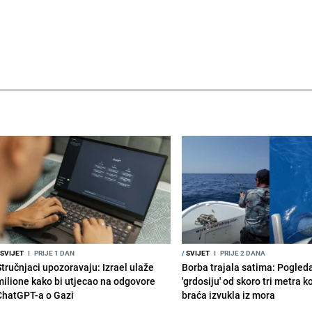
SVIJET
I
PRIJE 1 DAN
/
SVIJET
I
PRIJE 2 DANA
Stručnjaci upozoravaju: Izrael ulaže
Borba trajala satima: Pogled
milione kako bi utjecao na odgovore
'grdosiju' od skoro tri metra k
ChatGPT-a o Gazi
braća izvukla iz mora