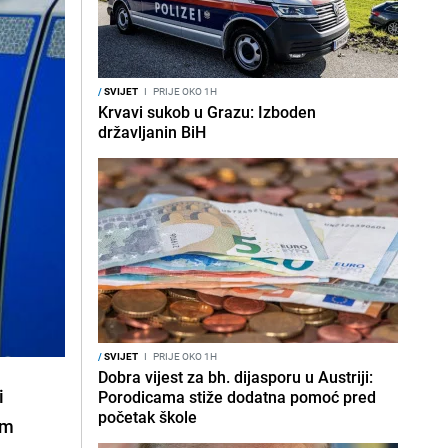
/
SVIJET
I
PRIJE OKO 1H
Krvavi sukob u Grazu: Izboden
državljanin BiH
/
SVIJET
I
PRIJE OKO 1H
Dobra vijest za bh. dijasporu u Austriji:
i
Porodicama stiže dodatna pomoć pred
početak škole
om