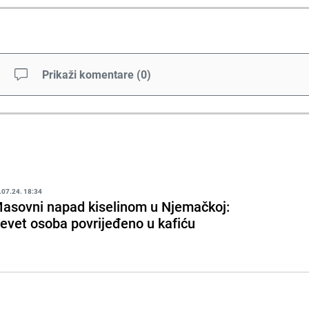
Prikaži komentare
(
0
)
.07.24. 18:34
asovni napad kiselinom u Njemačkoj:
evet osoba povrijeđeno u kafiću