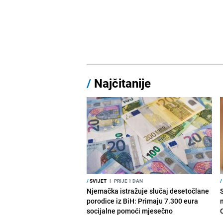
/
Najčitanije
/
SVIJET
I
PRIJE 1 DAN
/
Njemačka istražuje slučaj desetočlane
porodice iz BiH: Primaju 7.300 eura
socijalne pomoći mjesečno