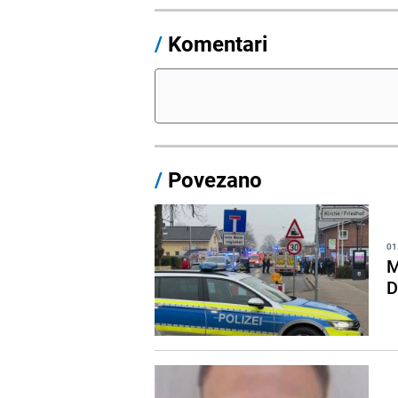
/
Komentari
/
Povezano
01
M
D