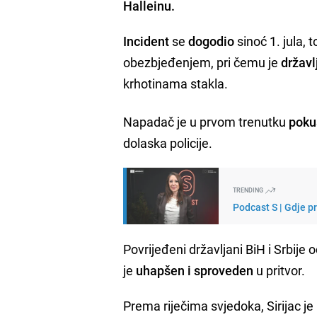
Halleinu.
Incident
se
dogodio
sinoć 1. jula,
obezbjeđenjem, pri čemu je
državl
krhotinama stakla.
Napadač je u prvom trenutku
poku
dolaska policije.
TRENDING
Podcast S | Gdje p
Povrijeđeni državljani BiH i Srbij
je
uhapšen i sproveden
u pritvor.
Prema riječima svjedoka, Sirijac je