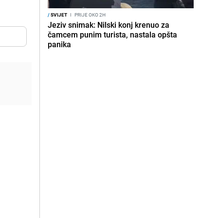
/
SVIJET
I
PRIJE OKO 2H
Jeziv snimak: Nilski konj krenuo za
čamcem punim turista, nastala opšta
panika