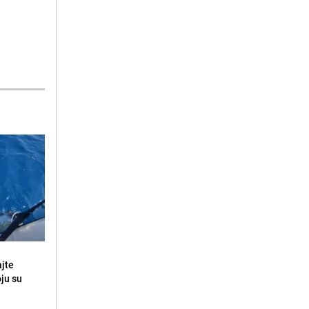
ajte
oju su