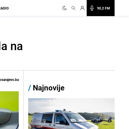
RADIO
90,2 FM
da na
osarajevo.ba
/
Najnovije