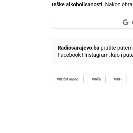
teške alkoholisanosti
. Nakon obrade
Radiosarajevo.ba
pratite putem 
Facebook
|
Instagram
, kao i p
#fizički napad
#tuča
#BiH