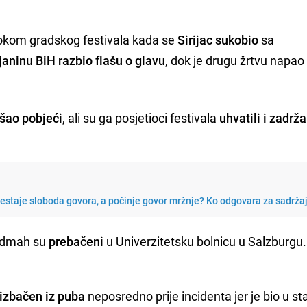
 tokom gradskog festivala kada se
Sirijac sukobio
sa
janinu BiH razbio flašu o glavu
, dok je drugu žrtvu napao
šao pobjeći
, ali su ga posjetioci festivala
uhvatili i zadrža
restaje sloboda govora, a počinje govor mržnje? Ko odgovara za sadrža
e odmah su
prebačeni
u Univerzitetsku bolnicu u Salzburgu. 
izbačen iz puba
neposredno prije incidenta jer je bio u st