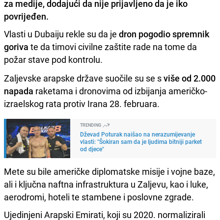
za medije, dodajući da nije prijavljeno da je iko
povrijeđen.
Vlasti u Dubaiju rekle su da je
dron pogodio spremnik
goriva
te da timovi civilne zaštite rade na tome da
požar stave pod kontrolu.
Zaljevske arapske države suočile su se s
više od 2.000
napada
raketama i dronovima od izbijanja američko-
izraelskog rata protiv Irana 28. februara.
TRENDING
Dževad Poturak naišao na nerazumijevanje
vlasti: "Šokiran sam da je ljudima bitniji parket
od djece"
Mete su bile američke diplomatske misije i vojne baze,
ali i ključna naftna infrastruktura u Zaljevu, kao i luke,
aerodromi, hoteli te stambene i poslovne zgrade.
Ujedinjeni Arapski Emirati, koji su 2020. normalizirali