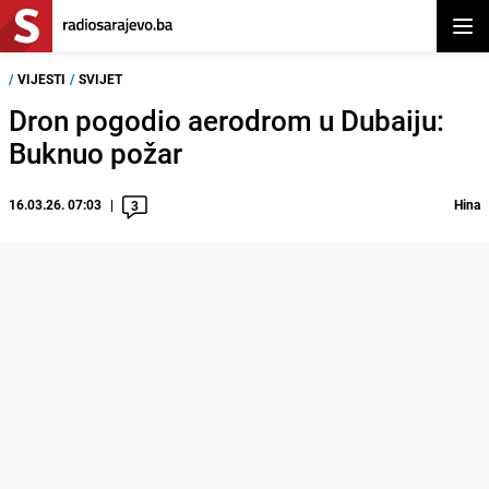
Otvor
/
VIJESTI
/
SVIJET
Dron pogodio aerodrom u Dubaiju:
Buknuo požar
16.03.26. 07:03
Hina
3