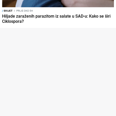
/
SVIJET
I
PRIJE OKO 5H
Hiljade zaraženih parazitom iz salate u SAD-u: Kako se širi
Ciklospora?