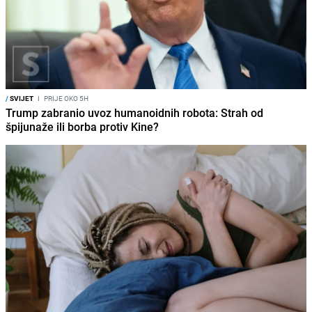
/
SVIJET
I
PRIJE OKO 5H
Trump zabranio uvoz humanoidnih robota: Strah od
špijunaže ili borba protiv Kine?