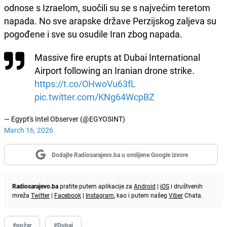
odnose s Izraelom, suočili su se s najvećim teretom
napada. No sve arapske države Perzijskog zaljeva su
pogođene i sve su osudile Iran zbog napada.
Massive fire erupts at Dubai International
Airport following an Iranian drone strike.
https://t.co/OHwoVu63fL
pic.twitter.com/KNg64WcpBZ
— Egypt's Intel Observer (@EGYOSINT)
March 16, 2026
Dodajte Radiosarajevo.ba u omiljene Google izvore
Radiosarajevo.ba
pratite putem aplikacije za
Android
|
iOS
i društvenih
mreža
Twitter
|
Facebook
|
Instagram
, kao i putem našeg
Viber
Chata.
#požar
#Dubai