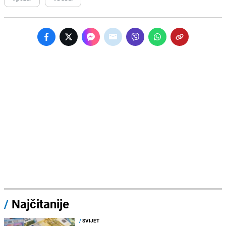
/
Najčitanije
/
SVIJET