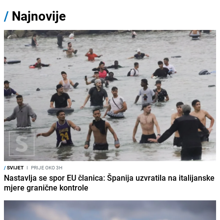
/
Najnovije
/
SVIJET
I
PRIJE OKO 3H
Nastavlja se spor EU članica: Španija uzvratila na italijanske
mjere granične kontrole