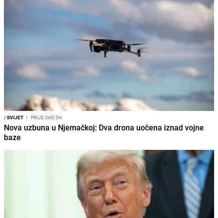
/
SVIJET
I
PRIJE OKO 3H
Nova uzbuna u Njemačkoj: Dva drona uočena iznad vojne
baze