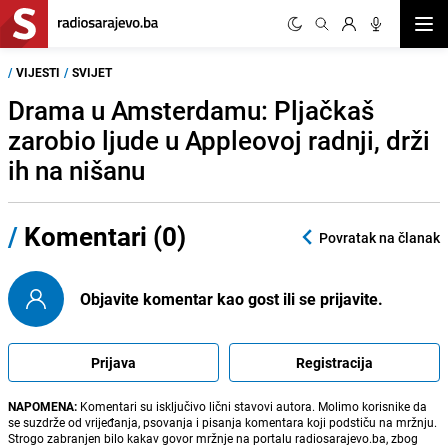
Otvor
/
VIJESTI
/
SVIJET
Drama u Amsterdamu: Pljačkaš
zarobio ljude u Appleovoj radnji, drži
ih na nišanu
/
Komentari (0)
Povratak na članak
Objavite komentar kao gost ili se prijavite.
Prijava
Registracija
NAPOMENA:
Komentari su isključivo lični stavovi autora. Molimo korisnike da
se suzdrže od vrijeđanja, psovanja i pisanja komentara koji podstiču na mržnju.
Strogo zabranjen bilo kakav govor mržnje na portalu radiosarajevo.ba, zbog