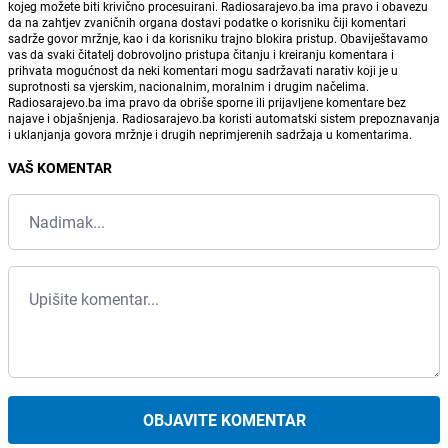
kojeg možete biti krivično procesuirani. Radiosarajevo.ba ima pravo i obavezu
da na zahtjev zvaničnih organa dostavi podatke o korisniku čiji komentari
sadrže govor mržnje, kao i da korisniku trajno blokira pristup. Obaviještavamo
vas da svaki čitatelj dobrovoljno pristupa čitanju i kreiranju komentara i
prihvata mogućnost da neki komentari mogu sadržavati narativ koji je u
suprotnosti sa vjerskim, nacionalnim, moralnim i drugim načelima.
Radiosarajevo.ba ima pravo da obriše sporne ili prijavljene komentare bez
najave i objašnjenja. Radiosarajevo.ba koristi automatski sistem prepoznavanja
i uklanjanja govora mržnje i drugih neprimjerenih sadržaja u komentarima.
VAŠ KOMENTAR
OBJAVITE KOMENTAR