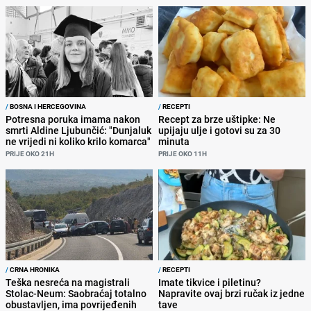
/
BOSNA I HERCEGOVINA
/
RECEPTI
Potresna poruka imama nakon
Recept za brze uštipke: Ne
smrti Aldine Ljubunčić: "Dunjaluk
upijaju ulje i gotovi su za 30
ne vrijedi ni koliko krilo komarca"
minuta
PRIJE OKO 21H
PRIJE OKO 11H
/
CRNA HRONIKA
/
RECEPTI
Teška nesreća na magistrali
Imate tikvice i piletinu?
Stolac-Neum: Saobraćaj totalno
Napravite ovaj brzi ručak iz jedne
obustavljen, ima povrijeđenih
tave