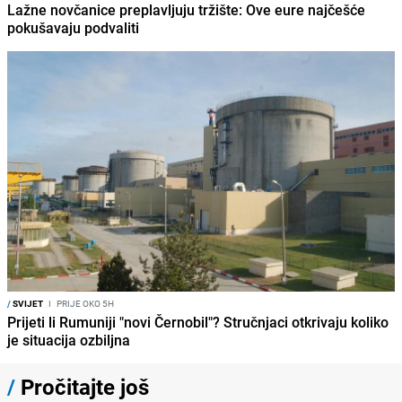
Lažne novčanice preplavljuju tržište: Ove eure najčešće
pokušavaju podvaliti
/
SVIJET
I
PRIJE OKO 5H
Prijeti li Rumuniji "novi Černobil"? Stručnjaci otkrivaju koliko
je situacija ozbiljna
/
Pročitajte još