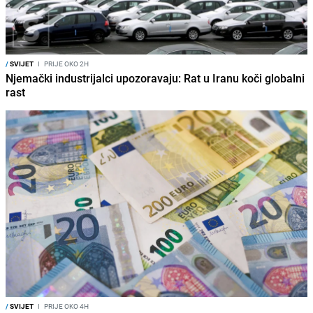
/
SVIJET
I
PRIJE OKO 2H
Njemački industrijalci upozoravaju: Rat u Iranu koči globalni
rast
/
SVIJET
I
PRIJE OKO 4H