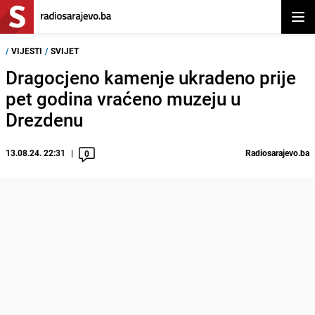
Otvor
/
VIJESTI
/
SVIJET
Dragocjeno kamenje ukradeno prije
pet godina vraćeno muzeju u
Drezdenu
13.08.24. 22:31
Radiosarajevo.ba
0