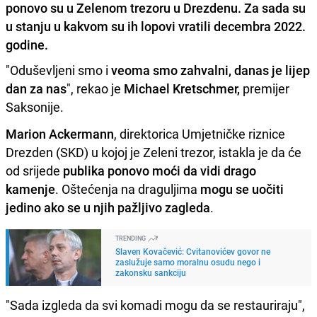
ponovo su u Zelenom trezoru u Drezdenu. Za sada su
u stanju u kakvom su ih lopovi vratili decembra 2022.
godine.
"Oduševljeni smo i
veoma smo zahvalni, danas je lijep
dan za nas
", rekao je
Michael Kretschmer,
premijer
Saksonije.
Marion Ackermann
, direktorica Umjetničke riznice
Drezden (SKD) u kojoj je Zeleni trezor, istakla je da će
od srijede
publika ponovo moći da vidi drago
kamenje
. Oštećenja na draguljima
mogu se uočiti
jedino ako se u njih pažljivo zagleda
.
TRENDING
Slaven Kovačević: Cvitanovićev govor ne
zaslužuje samo moralnu osudu nego i
zakonsku sankciju
"Sada izgleda da svi komadi mogu da se restauriraju",