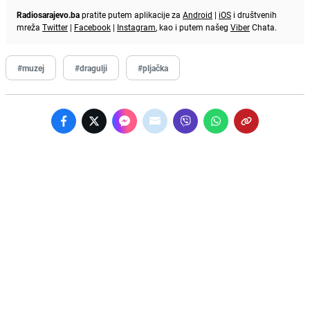
Radiosarajevo.ba
pratite putem aplikacije za
Android
|
iOS
i društvenih
mreža
Twitter
|
Facebook
|
Instagram
, kao i putem našeg
Viber
Chata.
#muzej
#dragulji
#pljačka