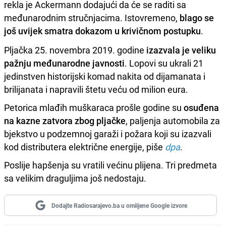
rekla je Ackermann dodajući da će se raditi sa
međunarodnim stručnjacima. Istovremeno,
blago se
još uvijek smatra dokazom u krivičnom postupku
.
Pljačka 25. novembra 2019. godine
izazvala je veliku
pažnju međunarodne javnosti
. Lopovi su ukrali 21
jedinstven historijski komad nakita od dijamanata i
brilijanata i napravili štetu veću od milion eura.
Petorica mlađih muškaraca prošle godine su
osuđena
na kazne zatvora zbog pljačke
, paljenja automobila za
bjekstvo u podzemnoj garaži i požara koji su izazvali
kod distributera električne energije, piše
dpa
.
Poslije hapšenja su vratili većinu plijena. Tri predmeta
sa velikim draguljima još nedostaju.
Dodajte Radiosarajevo.ba u omiljene Google izvore