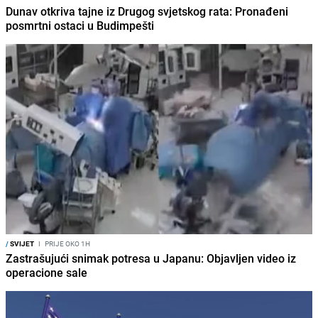
Dunav otkriva tajne iz Drugog svjetskog rata: Pronađeni
posmrtni ostaci u Budimpešti
/
SVIJET
I
PRIJE OKO 1H
Zastrašujući snimak potresa u Japanu: Objavljen video iz
operacione sale