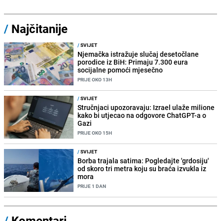
/
Najčitanije
/
SVIJET
Njemačka istražuje slučaj desetočlane
porodice iz BiH: Primaju 7.300 eura
socijalne pomoći mjesečno
PRIJE OKO 13H
/
SVIJET
Stručnjaci upozoravaju: Izrael ulaže milione
kako bi utjecao na odgovore ChatGPT-a o
Gazi
PRIJE OKO 15H
/
SVIJET
Borba trajala satima: Pogledajte 'grdosiju'
od skoro tri metra koju su braća izvukla iz
mora
PRIJE 1 DAN
/
Komentari