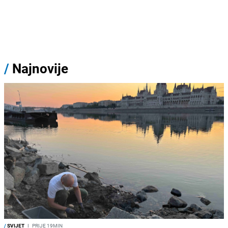
/
Najnovije
/
SVIJET
I
PRIJE 19MIN