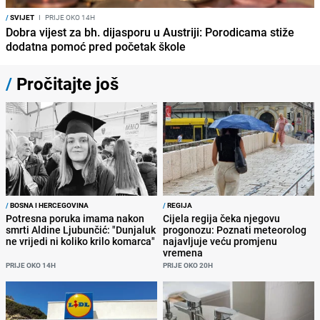
/
SVIJET
I
PRIJE OKO 14H
Dobra vijest za bh. dijasporu u Austriji: Porodicama stiže
dodatna pomoć pred početak škole
/
Pročitajte još
/
BOSNA I HERCEGOVINA
/
REGIJA
Potresna poruka imama nakon
Cijela regija čeka njegovu
smrti Aldine Ljubunčić: "Dunjaluk
progonozu: Poznati meteorolog
ne vrijedi ni koliko krilo komarca"
najavljuje veću promjenu
vremena
PRIJE OKO 14H
PRIJE OKO 20H