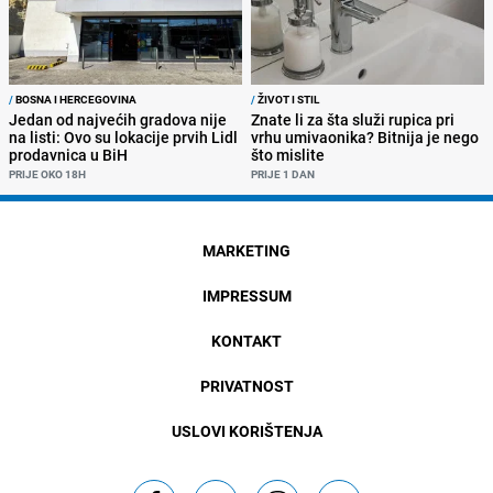
/
BOSNA I HERCEGOVINA
/
ŽIVOT I STIL
Jedan od najvećih gradova nije
Znate li za šta služi rupica pri
na listi: Ovo su lokacije prvih Lidl
vrhu umivaonika? Bitnija je nego
prodavnica u BiH
što mislite
PRIJE OKO 18H
PRIJE 1 DAN
MARKETING
IMPRESSUM
KONTAKT
PRIVATNOST
USLOVI KORIŠTENJA