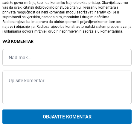
sadrže govor mržnje, kao i da korisniku trajno blokira pristup. Obaviještavamo
vas da svaki čitatelj dobrovoljno pristupa čitanju i kreiranju komentara i
prihvata mogućnost da neki komentari mogu sadržavati narativ koji je u
suprotnosti sa vjerskim, nacionalnim, moralnim i drugim načelima.
Radiosarajevo.ba ima pravo da obriše sporne ili prijavljene komentare bez
najave i objašnjenja. Radiosarajevo.ba koristi automatski sistem prepoznavanja
i uklanjanja govora mržnje i drugih neprimjerenih sadržaja u komentarima.
VAŠ KOMENTAR
OBJAVITE KOMENTAR