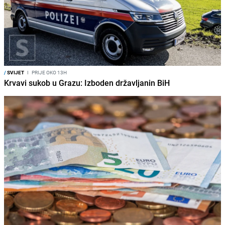
/
SVIJET
I
PRIJE OKO 13H
Krvavi sukob u Grazu: Izboden državljanin BiH