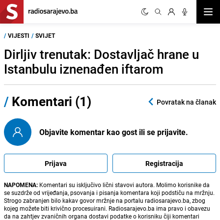
Otvor
/
VIJESTI
/
SVIJET
Dirljiv trenutak: Dostavljač hrane u
Istanbulu iznenađen iftarom
/
Komentari (1)
Povratak na članak
Objavite komentar kao gost ili se prijavite.
Prijava
Registracija
NAPOMENA:
Komentari su isključivo lični stavovi autora. Molimo korisnike da
se suzdrže od vrijeđanja, psovanja i pisanja komentara koji podstiču na mržnju.
Strogo zabranjen bilo kakav govor mržnje na portalu radiosarajevo.ba, zbog
kojeg možete biti krivično procesuirani. Radiosarajevo.ba ima pravo i obavezu
da na zahtjev zvaničnih organa dostavi podatke o korisniku čiji komentari