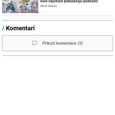
eure najčešće pokušavaju podvaliti
PRIJE OKO 9H
/
Komentari
Prikaži komentare
(
5
)