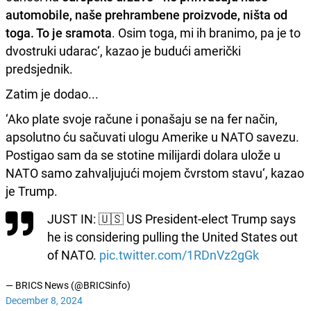
automobile, naše prehrambene proizvode, ništa od
toga. To je sramota
. Osim toga, mi ih branimo, pa je to
dvostruki udarac‘, kazao je budući američki
predsjednik.
Zatim je dodao...
‘Ako plate svoje račune i ponašaju se na fer način,
apsolutno ću sačuvati ulogu Amerike u NATO savezu.
Postigao sam da se stotine milijardi dolara ulože u
NATO samo zahvaljujući mojem čvrstom stavu‘, kazao
je Trump.
JUST IN: 🇺🇸 US President-elect Trump says
he is considering pulling the United States out
of NATO.
pic.twitter.com/1RDnVz2gGk
— BRICS News (@BRICSinfo)
December 8, 2024