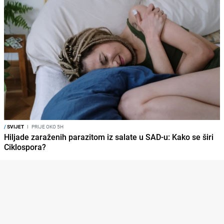
/
SVIJET
I
PRIJE OKO 5H
Hiljade zaraženih parazitom iz salate u SAD-u: Kako se širi
Ciklospora?