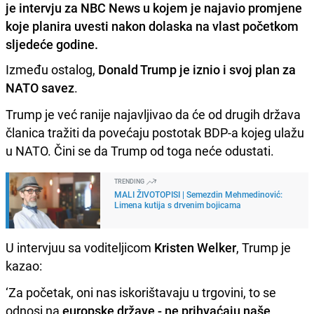
je intervju za NBC News u kojem je najavio promjene
koje planira uvesti nakon dolaska na vlast početkom
sljedeće godine.
Između ostalog,
Donald Trump je iznio i svoj plan za
NATO savez
.
Trump je već ranije najavljivao da će od drugih država
članica tražiti da povećaju postotak BDP-a kojeg ulažu
u NATO. Čini se da Trump od toga neće odustati.
TRENDING
MALI ŽIVOTOPISI | Semezdin Mehmedinović:
Limena kutija s drvenim bojicama
U intervjuu sa voditeljicom
Kristen Welker
, Trump je
kazao:
‘Za početak, oni nas iskorištavaju u trgovini, to se
odnosi na
europske države - ne prihvaćaju naše