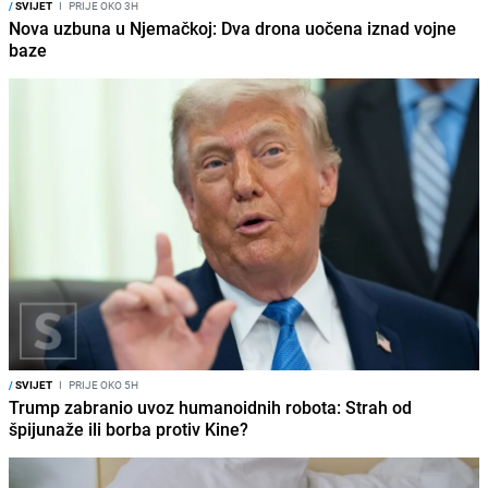
/
SVIJET
I
PRIJE OKO 3H
Nova uzbuna u Njemačkoj: Dva drona uočena iznad vojne
baze
/
SVIJET
I
PRIJE OKO 5H
Trump zabranio uvoz humanoidnih robota: Strah od
špijunaže ili borba protiv Kine?