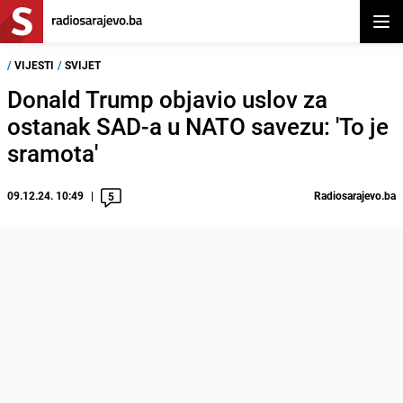
Otvor
/
VIJESTI
/
SVIJET
Donald Trump objavio uslov za
ostanak SAD-a u NATO savezu: 'To je
sramota'
09.12.24. 10:49
Radiosarajevo.ba
5