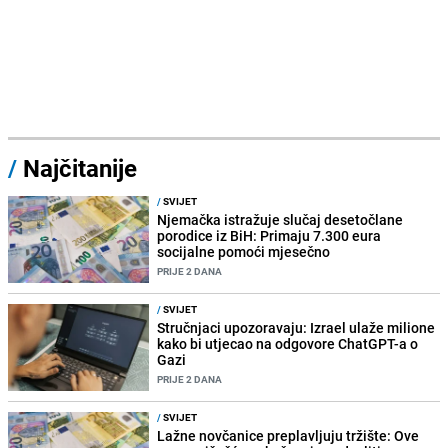
/
Najčitanije
/
SVIJET
Njemačka istražuje slučaj desetočlane
porodice iz BiH: Primaju 7.300 eura
socijalne pomoći mjesečno
PRIJE 2 DANA
/
SVIJET
Stručnjaci upozoravaju: Izrael ulaže milione
kako bi utjecao na odgovore ChatGPT-a o
Gazi
PRIJE 2 DANA
/
SVIJET
Lažne novčanice preplavljuju tržište: Ove