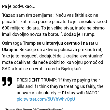
Pa je podvukao...
‘Kazao sam tim zemljama: ‘Neću vas štititi ako ne
plaćate‘ i zatim su počele plaćati. To je iznosilo više od
600 milijardi dolara. To je velika stvar, inače ne bismo
imali dovoljno novca za borbu.", dodao je Trump.
Osim toga
Trump se u intervjuu osvrnuo i na rat u
Ukrajini
. Rekao je da aktivno pokušava prekinuti rat,
‘ako je to moguće‘, dodajući da Ukrajina ‘eventualno‘
može očekivati ​​da neće dobiti toliku vojnu pomoć od
SAD-a kad se on vrati u ured u Bijeloj kući.
PRESIDENT TRUMP: "If they're paying their
bills and if I think they're treating us fairly, the
answer is absolutely — I'd stay with NATO."
pic.twitter.com/5UYhWhvQpU
— Trump War Room (@TrumpWarRoom)