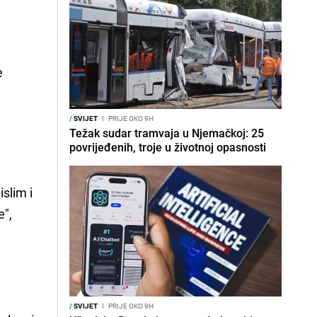
e
/
SVIJET
I
PRIJE OKO 9H
Težak sudar tramvaja u Njemačkoj: 25
povrijeđenih, troje u životnoj opasnosti
islim i
e",
/
SVIJET
I
PRIJE OKO 9H