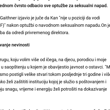
š jednom čvrsto odbacio sve optužbe za seksualni napad.
aithner izjavio je juče da Kan "nije u poziciji da vodi
F)" nakon optužbi o navodnom seksualnom napadu.On j
eba da odredi privremenog direktora.
ivanje nevinosti
ugu, koju volim više od ičega, na djecu, porodicu i moje
n u saopštenju u kojem je obavijestio javnost o ostavci. "M
o postigli velike stvari tokom posljednje tri godine i viš
 želi zaštititi instituciju kojoj je služio s poštovanjem i
 snagu, vrijeme i energiju želi potrošiti na dokazivanje