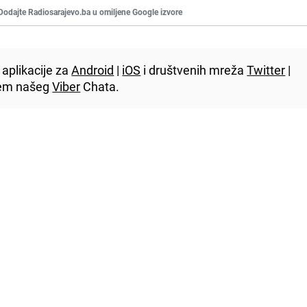
Dodajte Radiosarajevo.ba u omiljene Google izvore
aplikacije za
Android
|
iOS
i društvenih mreža
Twitter
|
utem našeg
Viber
Chata.