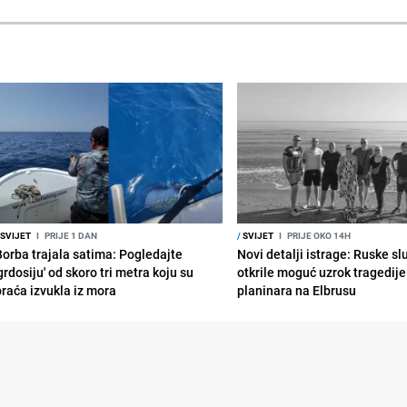
SVIJET
I
PRIJE 1 DAN
/
SVIJET
I
PRIJE OKO 14H
Borba trajala satima: Pogledajte
Novi detalji istrage: Ruske s
grdosiju' od skoro tri metra koju su
otkrile moguć uzrok tragedije
braća izvukla iz mora
planinara na Elbrusu