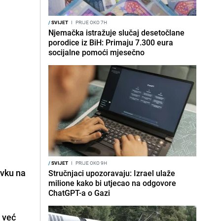
/
SVIJET
I
PRIJE OKO 7H
Njemačka istražuje slučaj desetočlane
porodice iz BiH: Primaju 7.300 eura
socijalne pomoći mjesečno
/
SVIJET
I
PRIJE OKO 9H
vku na
Stručnjaci upozoravaju: Izrael ulaže
milione kako bi utjecao na odgovore
ChatGPT-a o Gazi
 već