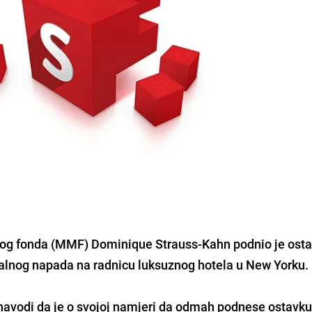
g fonda (MMF) Dominique Strauss-Kahn podnio je osta
alnog napada na radnicu luksuznog hotela u New Yorku.
avodi da je o svojoj namjeri da odmah podnese ostavku