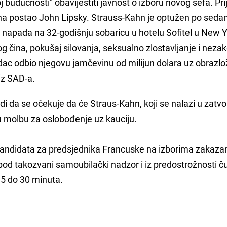
j budućnosti" obavijestiti javnost o izboru novog šefa. Pri
hna postao John Lipsky. Strauss-Kahn je optužen po sed
napada na 32-godišnju sobaricu u hotelu Sofitel u New Y
g čina, pokušaj silovanja, seksualno zlostavljanje i neza
sudac odbio njegovu jamčevinu od milijun dolara uz obrazl
iz SAD-a.
 da se očekuje da će Straus-Kahn, koji se nalazi u zatvo
vu molbu za oslobođenje uz kauciju.
h kandidata za predsjednika Francuske na izborima zakaza
 pod takozvani samoubilački nadzor i iz predostrožnosti č
15 do 30 minuta.