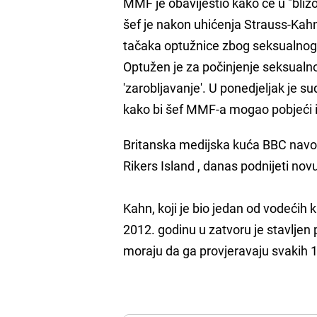
MMF je obavijestio kako će u "bližo
šef je nakon uhićenja Strauss-Ka
tačaka optužnice zbog seksualnog 
Optužen je za počinjenje seksualno
'zarobljavanje'. U ponedjeljak je 
kako bi šef MMF-a mogao pobjeći 
Britanska medijska kuća BBC navodi
Rikers Island , danas podnijeti no
Kahn, koji je bio jedan od vodeći
2012. godinu u zatvoru je stavljen
moraju da ga provjeravaju svakih 