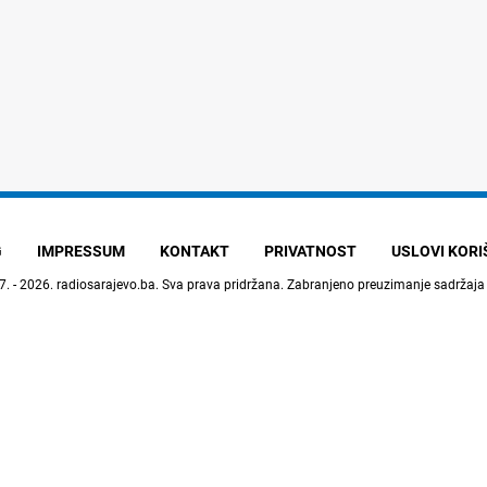
G
IMPRESSUM
KONTAKT
PRIVATNOST
USLOVI KOR
7. - 2026.
radiosarajevo.ba
. Sva prava pridržana. Zabranjeno preuzimanje sadržaja