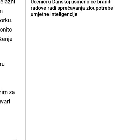
jelazni
Učenici u Danskoj usmeno će braniti
radove radi sprečavanja zloupotrebe
am
umjetne inteligencije
orku.
konito
oženje
ru
nim za
uvari