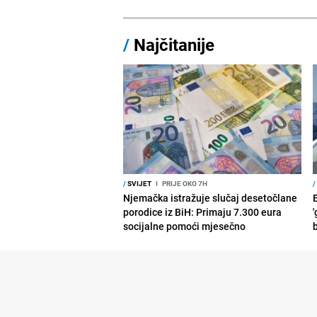
/
Najčitanije
/
SVIJET
I
PRIJE OKO 7H
/
Njemačka istražuje slučaj desetočlane
porodice iz BiH: Primaju 7.300 eura
'
socijalne pomoći mjesečno