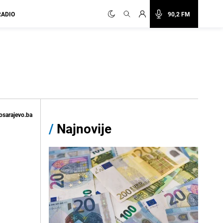
RADIO
90,2 FM
osarajevo.ba
/
Najnovije