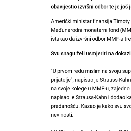
obavijestio izvršni odbor te je jo
Američki ministar finansija Timoty G
Međunarodni monetarni fond (MM
istakao da izvršni odbor MMF-a tr
Svu snagu želi usmjeriti na dokaz
"U prvom redu mislim na svoju supr
prijatelje", napisao je Strauss-Kah
na svoje kolege u MMF-u, zajedno sm
napisao je Strauss-Kahn i dodao kako
predanošću. Kazao je kako svu svoju
nevinosti.