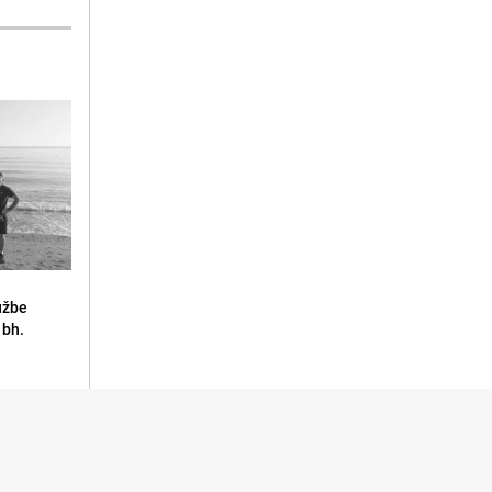
lužbe
 bh.