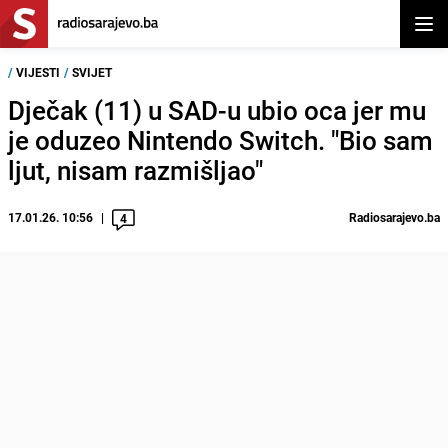
Otvor
/
VIJESTI
/
SVIJET
Dječak (11) u SAD-u ubio oca jer mu
je oduzeo Nintendo Switch. "Bio sam
ljut, nisam razmišljao"
17.01.26. 10:56
Radiosarajevo.ba
4