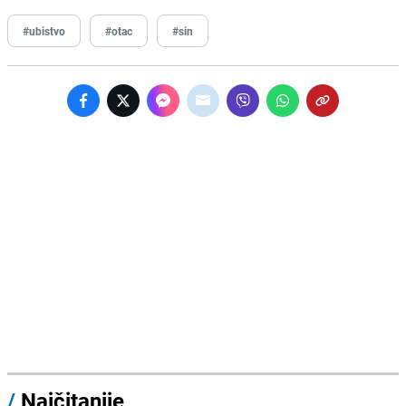
#ubistvo
#otac
#sin
/
Najčitanije