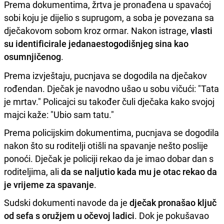
Prema dokumentima, žrtva je pronađena u spavaćoj
sobi koju je dijelio s suprugom, a soba je povezana sa
dječakovom sobom kroz ormar. Nakon istrage,
vlasti
su identificirale jedanaestogodišnjeg sina kao
osumnjičenog
.
Prema izvještaju, pucnjava se dogodila na dječakov
rođendan. Dječak je navodno ušao u sobu vičući: "Tata
je mrtav." Policajci su također čuli dječaka kako svojoj
majci kaže: "Ubio sam tatu."
Prema policijskim dokumentima, pucnjava se dogodila
nakon što su roditelji otišli na spavanje nešto poslije
ponoći. Dječak je policiji rekao da je imao dobar dan s
roditeljima, ali
da se naljutio kada mu je otac rekao da
je vrijeme za spavanje
.
Sudski dokumenti navode da je
dječak pronašao ključ
od sefa s oružjem u očevoj ladici
. Dok je pokušavao