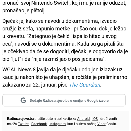
pronaći svoj Nintendo Switch, koji mu je ranije oduzet,
pronašao je pištolj.
Dječak je, kako se navodi u dokumentima, izvadio
oružje iz sefa, napunio metke i prišao ocu dok je ležao
u krevetu. "Zategnuo je čekić i ispalio hitac u svog
oca", navodi se u dokumentima. Kada su ga pitali šta
je očekivao da će se dogoditi, dječak je odgovorio da je
bio "ljut" i da "nije razmišljao o posljedicama".
WGAL News 8 javlja da je dječaku odbijen izlazak uz
kauciju nakon što je uhapšen, a ročište je preliminarno
zakazano za 22. januar, piše
The Guardian
.
Dodajte Radiosarajevo.ba u omiljene Google izvore
Radiosarajevo.ba
pratite putem aplikacije za
Android
|
iOS
i društvenih
mreža
Twitter
|
Facebook
|
Instagram
, kao i putem našeg
Viber
Chata.