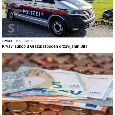
/
SVIJET
I
PRIJE OKO 16H
Krvavi sukob u Grazu: Izboden državljanin BiH