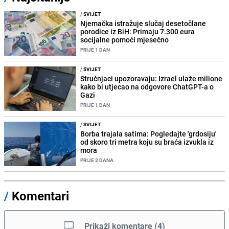
/
SVIJET
Njemačka istražuje slučaj desetočlane
porodice iz BiH: Primaju 7.300 eura
socijalne pomoći mjesečno
PRIJE 1 DAN
/
SVIJET
Stručnjaci upozoravaju: Izrael ulaže milione
kako bi utjecao na odgovore ChatGPT-a o
Gazi
PRIJE 1 DAN
/
SVIJET
Borba trajala satima: Pogledajte 'grdosiju'
od skoro tri metra koju su braća izvukla iz
mora
PRIJE 2 DANA
/
Komentari
Prikaži komentare
(
4
)