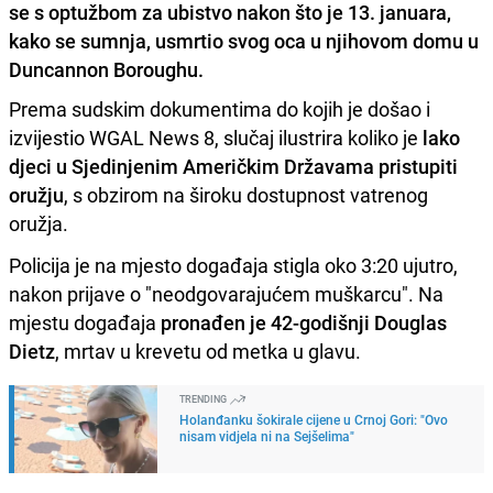
se s optužbom za ubistvo nakon što je 13. januara,
kako se sumnja, usmrtio svog oca u njihovom domu u
Duncannon Boroughu.
Prema sudskim dokumentima do kojih je došao i
izvijestio WGAL News 8, slučaj ilustrira koliko je
lako
djeci u Sjedinjenim Američkim Državama pristupiti
oružju
, s obzirom na široku dostupnost vatrenog
oružja.
Policija je na mjesto događaja stigla oko 3:20 ujutro,
nakon prijave o "neodgovarajućem muškarcu". Na
mjestu događaja
pronađen je 42-godišnji Douglas
Dietz
, mrtav u krevetu od metka u glavu.
TRENDING
Holanđanku šokirale cijene u Crnoj Gori: "Ovo
nisam vidjela ni na Sejšelima"