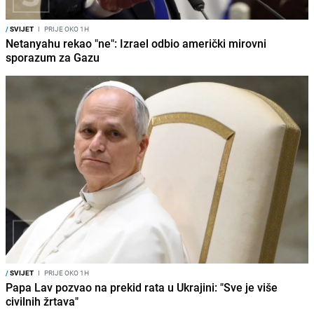
/
SVIJET
I
PRIJE OKO 1H
Netanyahu rekao "ne": Izrael odbio američki mirovni
sporazum za Gazu
/
SVIJET
I
PRIJE OKO 1H
Papa Lav pozvao na prekid rata u Ukrajini: "Sve je više
civilnih žrtava"