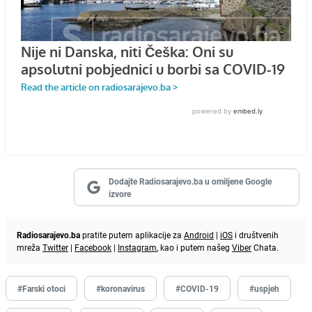
Dodajte Radiosarajevo.ba u omiljene Google
izvore
Radiosarajevo.ba
pratite putem aplikacije za
Android
|
iOS
i društvenih
mreža
Twitter
|
Facebook
|
Instagram
, kao i putem našeg
Viber
Chata.
#Farski otoci
#koronavirus
#COVID-19
#uspjeh