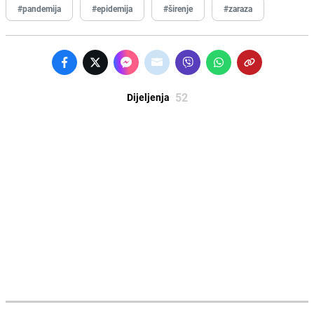
#pandemija
#epidemija
#širenje
#zaraza
52
Dijeljenja