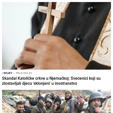
/
SVIJET
I
PRIJE OKO 3H
Skandal Katoličke crkve u Njemačkoj: Svećenici koji su
zlostavljali djecu 'sklonjeni' u inostranstvo