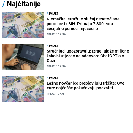
/
Najčitanije
/
SVIJET
Njemačka istražuje slučaj desetočlane
porodice iz BiH: Primaju 7.300 eura
socijalne pomoći mjesečno
PRIJE 2 DANA
/
SVIJET
Stručnjaci upozoravaju: Izrael ulaže milione
kako bi utjecao na odgovore ChatGPT-a o
Gazi
PRIJE 2 DANA
/
SVIJET
Lažne novčanice preplavljuju tržište: Ove
eure najčešće pokušavaju podvaliti
PRIJE 1 DAN