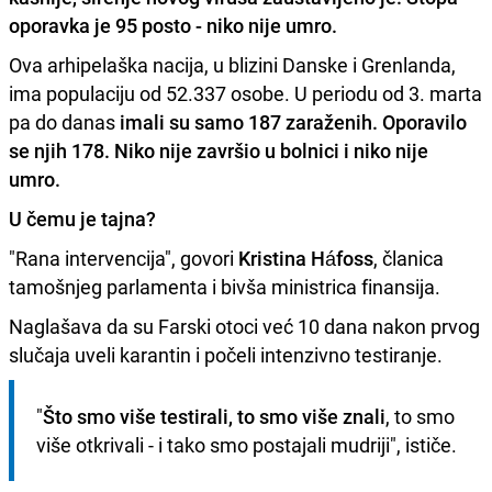
oporavka je 95 posto - niko nije umro.
Ova arhipelaška nacija, u blizini Danske i Grenlanda,
ima populaciju od 52.337 osobe. U periodu od 3. marta
pa do danas
imali su samo 187 zaraženih. Oporavilo
se njih 178. Niko nije završio u bolnici i niko nije
umro.
U čemu je tajna?
"Rana intervencija", govori
Kristina Háfoss
, članica
tamošnjeg parlamenta i bivša ministrica finansija.
Naglašava da su Farski otoci već 10 dana nakon prvog
slučaja uveli karantin i počeli intenzivno testiranje.
"
Što smo više testirali, to smo više znali
, to smo 
više otkrivali - i tako smo postajali mudriji", ističe. 