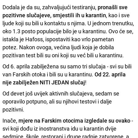
Dodala je da su, zahvaljujući testiranju,
pronašli sve
pozitivne slučajeve, smjestili ih u karantin
, kao i sve
ljude koji su bili u kontaktu s njima. U jednom trenutku,
oko 1.3 posto populacije bilo je u karantinu. Ovo će se,
istakla je Hafoss, ispostaviti kao vrlo pametan
potez. Nakon ovoga, većina ljudi koja je dobila
pozitivan test bili su oni koji su već bili u karantinu.
Od 6. aprila zabilježena su samo tri slučaja - svi su bili
van Farskih otoka i bili su u karantinu.
Od 22. aprila
nije zabilježen NITI JEDAN slučaj
!
Od devet još uvijek aktivnih slučajeva, sedam se
oporavilo potpuno, ali su njihovi testovi i dalje
pozitivni.
Inače,
mjere na Farskim otocima izgledale su ovako
-
svi koji dođu iz inostranstva idu u karantin dvije
sedmice, škole, restorani i druge radnje zatvorene, a