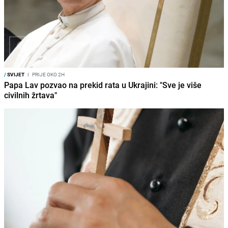
/
SVIJET
I
PRIJE OKO 2H
Papa Lav pozvao na prekid rata u Ukrajini: "Sve je više
civilnih žrtava"