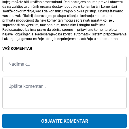
kojeg možete biti krivično procesuirani. Radiosarajevo.ba ima pravo i obavezu
da na zahtjev zvaničnih organa dostavi podatke o korisniku čiji komentari
sadrže govor mržnje, kao i da korisniku trajno blokira pristup. Obaviještavamo
vas da svaki čitatelj dobrovoljno pristupa čitanju i kreiranju komentara i
prihvata mogućnost da neki komentari mogu sadržavati narativ koji je u
suprotnosti sa vjerskim, nacionalnim, moralnim i drugim načelima.
Radiosarajevo.ba ima pravo da obriše sporne ili prijavljene komentare bez
najave i objašnjenja. Radiosarajevo.ba koristi automatski sistem prepoznavanja
i uklanjanja govora mržnje i drugih neprimjerenih sadržaja u komentarima.
VAŠ KOMENTAR
OBJAVITE KOMENTAR