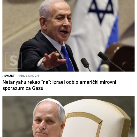
/
SVIJET
I
PRIJE OKO 2H
Netanyahu rekao "ne": Izrael odbio američki mirovni
sporazum za Gazu