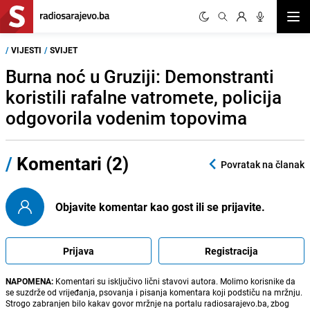
Otvor
/
VIJESTI
/
SVIJET
Burna noć u Gruziji: Demonstranti
koristili rafalne vatromete, policija
odgovorila vodenim topovima
/
Komentari (2)
Povratak na članak
Objavite komentar kao gost ili se prijavite.
Prijava
Registracija
NAPOMENA:
Komentari su isključivo lični stavovi autora. Molimo korisnike da
se suzdrže od vrijeđanja, psovanja i pisanja komentara koji podstiču na mržnju.
Strogo zabranjen bilo kakav govor mržnje na portalu radiosarajevo.ba, zbog