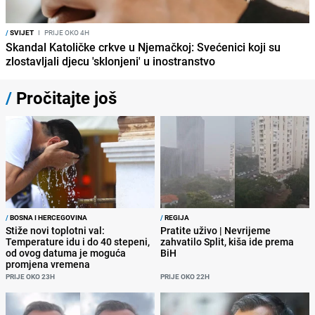
/
SVIJET
I
PRIJE OKO 4H
Skandal Katoličke crkve u Njemačkoj: Svećenici koji su
zlostavljali djecu 'sklonjeni' u inostranstvo
/
Pročitajte još
/
BOSNA I HERCEGOVINA
/
REGIJA
Stiže novi toplotni val:
Pratite uživo | Nevrijeme
Temperature idu i do 40 stepeni,
zahvatilo Split, kiša ide prema
od ovog datuma je moguća
BiH
promjena vremena
PRIJE OKO 23H
PRIJE OKO 22H