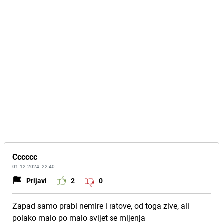
Cccccc
01.12.2024. 22:40
Prijavi
2
0
Zapad samo prabi nemire i ratove, od toga zive, ali
polako malo po malo svijet se mijenja