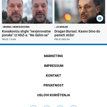
/
BOSNA I HERCEGOVINA
/
JA MISLIM
Konakoviću stigle "nevjerovatne
Dragan Bursać: Kasno Dino do
poruke" iz HDZ-a: "Ne šalim se"
pameti stiže!
PRIJE 1 DAN
PRIJE OKO 8H
MARKETING
IMPRESSUM
KONTAKT
PRIVATNOST
USLOVI KORIŠTENJA