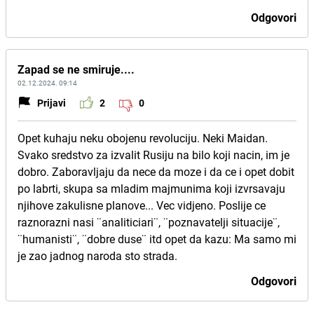
Odgovori
Zapad se ne smiruje....
02.12.2024. 09:14
Prijavi
2
0
Opet kuhaju neku obojenu revoluciju. Neki Maidan.
Svako sredstvo za izvalit Rusiju na bilo koji nacin, im je
dobro. Zaboravljaju da nece da moze i da ce i opet dobit
po labrti, skupa sa mladim majmunima koji izvrsavaju
njihove zakulisne planove... Vec vidjeno. Poslije ce
raznorazni nasi ¨analiticiari¨, ¨poznavatelji situacije¨,
¨humanisti¨, ¨dobre duse¨ itd opet da kazu: Ma samo mi
je zao jadnog naroda sto strada.
Odgovori