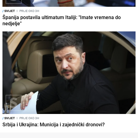
/
SVIJET
I
PRIJE OKO 3H
Španija postavila ultimatum Italiji: "Imate vremena do
nedjelje"
/
SVIJET
I
PRIJE OKO 3H
Srbija i Ukrajina: Municija i zajednički dronovi?