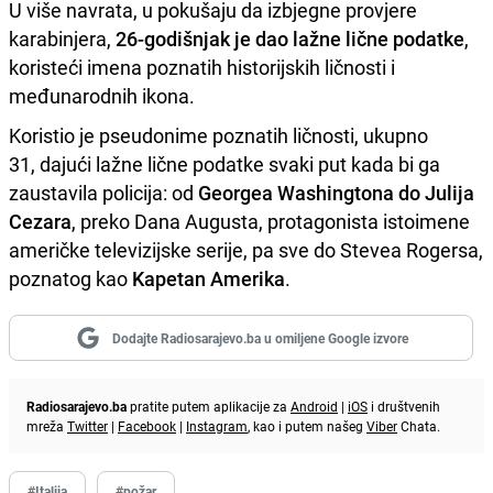
U više navrata, u pokušaju da izbjegne provjere
karabinjera,
26-godišnjak je dao lažne lične podatke
,
koristeći imena poznatih historijskih ličnosti i
međunarodnih ikona.
Koristio je pseudonime poznatih ličnosti, ukupno
31, dajući lažne lične podatke svaki put kada bi ga
zaustavila policija: od
Georgea Washingtona do Julija
Cezara
, preko Dana Augusta, protagonista istoimene
američke televizijske serije, pa sve do Stevea Rogersa,
poznatog kao
Kapetan Amerika
.
Dodajte Radiosarajevo.ba u omiljene Google izvore
Radiosarajevo.ba
pratite putem aplikacije za
Android
|
iOS
i društvenih
mreža
Twitter
|
Facebook
|
Instagram
, kao i putem našeg
Viber
Chata.
#Italija
#požar