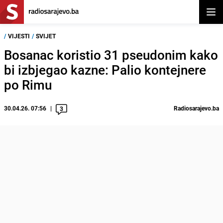
Otvor
/
VIJESTI
/
SVIJET
Bosanac koristio 31 pseudonim kako
bi izbjegao kazne: Palio kontejnere
po Rimu
30.04.26. 07:56
Radiosarajevo.ba
3