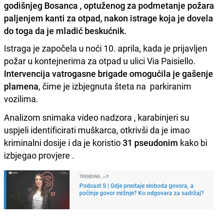
godišnjeg Bosanca , optuženog za podmetanje požara
paljenjem kanti za otpad, nakon istrage koja je dovela
do toga da je mladić beskućnik.
Istraga je započela u noći 10. aprila, kada je prijavljen
požar u kontejnerima za otpad u ulici Via Paisiello.
Intervencija vatrogasne brigade omogućila je gašenje
plamena
, čime je izbjegnuta šteta na parkiranim
vozilima.
Analizom snimaka video nadzora , karabinjeri su
uspjeli identificirati muškarca, otkrivši da je imao
kriminalni dosije i da je koristio
31 pseudonim
kako bi
izbjegao provjere .
TRENDING
Podcast S | Gdje prestaje sloboda govora, a
počinje govor mržnje? Ko odgovara za sadržaj?