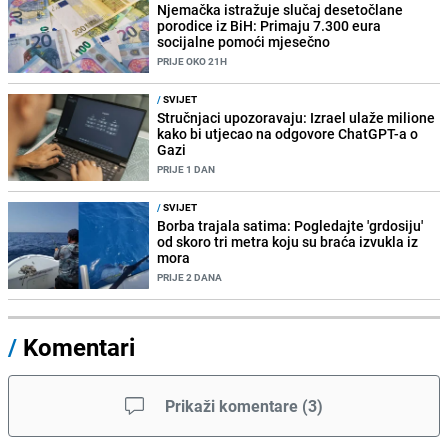
Njemačka istražuje slučaj desetočlane
porodice iz BiH: Primaju 7.300 eura
socijalne pomoći mjesečno
PRIJE OKO 21H
/
SVIJET
Stručnjaci upozoravaju: Izrael ulaže milione
kako bi utjecao na odgovore ChatGPT-a o
Gazi
PRIJE 1 DAN
/
SVIJET
Borba trajala satima: Pogledajte 'grdosiju'
od skoro tri metra koju su braća izvukla iz
mora
PRIJE 2 DANA
/
Komentari
Prikaži komentare
(
3
)