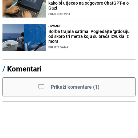
kako bi utjecao na odgovore ChatGPT-a o
Gazi
PRIJE OKO 22H
/
SVIJET
Borba trajala satima: Pogledajte 'grdosiju'
od skoro tri metra koju su braća izvukla iz
mora
PRIJE 2 DANA
/
Komentari
Prikaži komentare
(
1
)