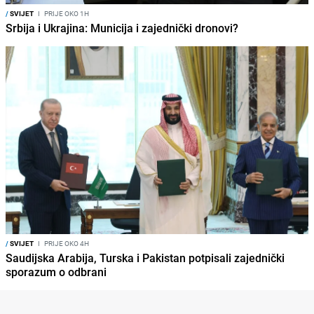
/
SVIJET
I
PRIJE OKO 1H
Srbija i Ukrajina: Municija i zajednički dronovi?
/
SVIJET
I
PRIJE OKO 4H
Saudijska Arabija, Turska i Pakistan potpisali zajednički
sporazum o odbrani