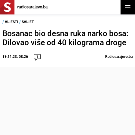
Otvor
/
VIJESTI
/
SVIJET
Bosanac bio desna ruka narko bosa:
Dilovao više od 40 kilograma droge
19.11.23. 08:26
Radiosarajevo.ba
1