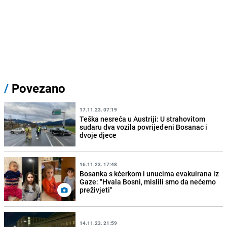
/
Povezano
17.11.23. 07:19
Teška nesreća u Austriji: U strahovitom
sudaru dva vozila povrijeđeni Bosanac i
dvoje djece
16.11.23. 17:48
Bosanka s kćerkom i unucima evakuirana iz
Gaze: "Hvala Bosni, mislili smo da nećemo
preživjeti"
14.11.23. 21:59