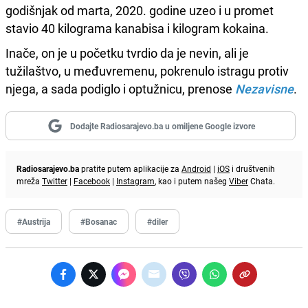
godišnjak od marta, 2020. godine uzeo i u promet
stavio 40 kilograma kanabisa i kilogram kokaina.
Inače, on je u početku tvrdio da je nevin, ali je
tužilaštvo, u međuvremenu, pokrenulo istragu protiv
njega, a sada podiglo i optužnicu, prenose
Nezavisne
.
Dodajte Radiosarajevo.ba u omiljene Google izvore
Radiosarajevo.ba
pratite putem aplikacije za
Android
|
iOS
i društvenih
mreža
Twitter
|
Facebook
|
Instagram
, kao i putem našeg
Viber
Chata.
#Austrija
#Bosanac
#diler