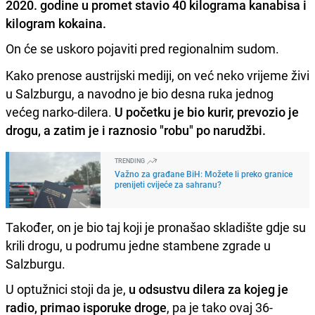
2020. godine u promet stavio 40 kilograma kanabisa i
kilogram kokaina.
On će se uskoro pojaviti pred regionalnim sudom.
Kako prenose austrijski mediji, on već neko vrijeme živi
u Salzburgu, a navodno je bio desna ruka jednog
većeg narko-dilera.
U početku je bio kurir, prevozio je
drogu, a zatim je i raznosio "robu" po narudžbi.
TRENDING
Važno za građane BiH: Možete li preko granice
prenijeti cvijeće za sahranu?
Također, on je bio taj koji je pronašao skladište gdje su
krili drogu, u podrumu jedne stambene zgrade u
Salzburgu.
U optužnici stoji da je,
u odsustvu dilera za kojeg je
radio, primao isporuke droge
, pa je tako ovaj 36-