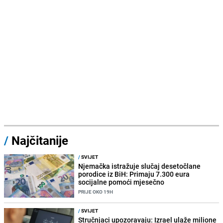
/
Najčitanije
/
SVIJET
Njemačka istražuje slučaj desetočlane
porodice iz BiH: Primaju 7.300 eura
socijalne pomoći mjesečno
PRIJE OKO 19H
/
SVIJET
Stručnjaci upozoravaju: Izrael ulaže milione