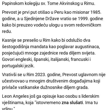
Papinskom kolegiju sv. Tome Akvinskog u Rimu.
Prevost je prvi put otišao u Peru kao misionar 1985.
godine, a u Sjedinjene Države vratio se 1999. godine
kako bi preuzeo vodeću ulogu u svom redovničkom
redu.
Kasnije se preselio u Rim kako bi odslužio dva
šestogodišnja mandata kao poglavar augustinaca,
posjećujući mnoge zajednice reda diljem svijeta.
Govori engleski, španski, italijanski, francuski i
portugalski jezik.
Vrativši se u Rim 2023. godine, Prevost uglavnom nije
učestvovao u mnogim društvenim događajima koji
privlače vatikanske dužnosnike diljem grada.
Leon Angeles još ga opisuje kao osobu s liderskim
vještinama, koja "istovremeno
zna slušati
. Ima tu
vrlinu."