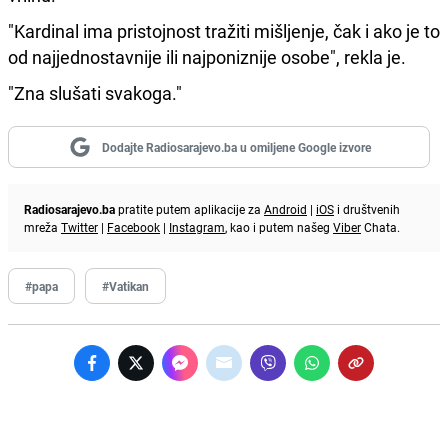
"Kardinal ima pristojnost tražiti mišljenje, čak i ako je to
od najjednostavnije ili najponiznije osobe", rekla je.
"Zna slušati svakoga."
Dodajte Radiosarajevo.ba u omiljene Google izvore
Radiosarajevo.ba
pratite putem aplikacije za
Android
|
iOS
i društvenih
mreža
Twitter
|
Facebook
|
Instagram
, kao i putem našeg
Viber
Chata.
#papa
#Vatikan