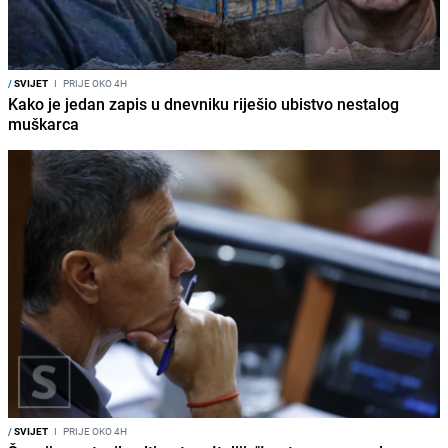
/
SVIJET
I
PRIJE OKO 4H
Kako je jedan zapis u dnevniku riješio ubistvo nestalog
muškarca
/
SVIJET
I
PRIJE OKO 4H