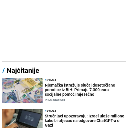
/
Najčitanije
/
SVIJET
Njemačka istražuje slučaj desetočlane
porodice iz BiH: Primaju 7.300 eura
socijalne pomoći mjesečno
PRIJE OKO 23H
/
SVIJET
Stručnjaci upozoravaju: Izrael ulaže milione
kako bi utjecao na odgovore ChatGPT-a o
Gazi