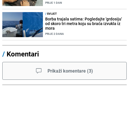
PRIJE 1 DAN
/
SVIJET
Borba trajala satima: Pogledajte 'grdosiju'
od skoro tri metra koju su braća izvukla iz
mora
PRIJE 2 DANA
/
Komentari
Prikaži komentare
(
3
)