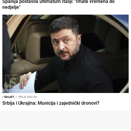
Španija postavila ultimatum Italiji: "Imate vremena do
nedjelje"
/
SVIJET
I
PRIJE OKO 5H
Srbija i Ukrajina: Municija i zajednički dronovi?