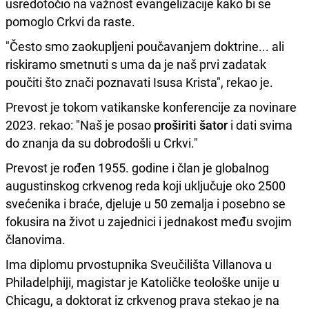
usredotočio na važnost evangelizacije kako bi se
pomoglo Crkvi da raste.
"Često smo zaokupljeni poučavanjem doktrine... ali
riskiramo smetnuti s uma da je naš prvi zadatak
poučiti što znači poznavati Isusa Krista", rekao je.
Prevost je tokom vatikanske konferencije za novinare
2023. rekao: "Naš je posao
proširiti šator
i dati svima
do znanja da su dobrodošli u Crkvi."
Prevost je rođen 1955. godine i član je globalnog
augustinskog crkvenog reda koji uključuje oko 2500
svećenika i braće, djeluje u 50 zemalja i posebno se
fokusira na život u zajednici i jednakost među svojim
članovima.
Ima diplomu prvostupnika Sveučilišta Villanova u
Philadelphiji, magistar je Katoličke teološke unije u
Chicagu, a doktorat iz crkvenog prava stekao je na