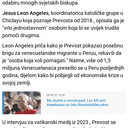
odabiru mnogih svjetskih biskupa.
Jesus Leon Angeles
, koordinatorica katoličke grupe u
Chiclayu koja poznaje Prevosta od 2018., opisala ga je
"vrlo jednostavnom" osobom koja bi se uvijek trudila
pomoći drugima.
Leon Angeles priča kako je Prevost pokazao posebnu
brigu za venecuelanske migrante u Peruu, rekavši da
je "osoba koja voli pomagati." Naime, više od 1,5
milijuna Venecuelanaca preselilo se u Peru posljednjih
godina, dijelom kako bi pobjegli od ekonomske krize u
svojoj zemlji.
08.05.25. 19:26
Šta znamo o novom papi: Lav XIV prvi
Amerikanac na čelu Rimokatoličke crkve
U intervjuu za vatikanski medij iz 2023., Prevost se