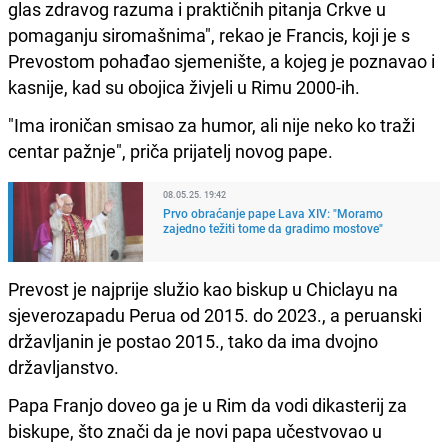
glas zdravog razuma i praktičnih pitanja Crkve u
pomaganju siromašnima", rekao je Francis, koji je s
Prevostom pohađao sjemenište, a kojeg je poznavao i
kasnije, kad su obojica živjeli u Rimu 2000-ih.
"Ima ironičan smisao za humor, ali nije neko ko traži
centar pažnje", priča prijatelj novog pape.
08.05.25. 19:42
Prvo obraćanje pape Lava XIV: "Moramo
zajedno težiti tome da gradimo mostove"
Prevost je najprije služio kao biskup u Chiclayu na
sjeverozapadu Perua od 2015. do 2023., a peruanski
državljanin je postao 2015., tako da ima dvojno
državljanstvo.
Papa Franjo doveo ga je u Rim da vodi dikasterij za
biskupe, što znači da je novi papa učestvovao u