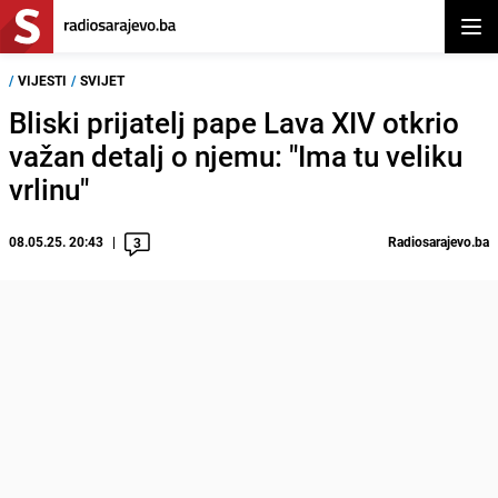
Otvor
/
VIJESTI
/
SVIJET
Bliski prijatelj pape Lava XIV otkrio
važan detalj o njemu: "Ima tu veliku
vrlinu"
08.05.25. 20:43
Radiosarajevo.ba
3