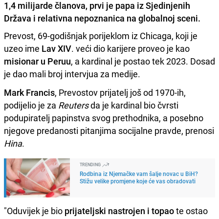
1,4 milijarde članova, prvi je papa iz Sjedinjenih
Država i relativna nepoznanica na globalnoj sceni.
Prevost, 69-godišnjak porijeklom iz Chicaga, koji je
uzeo ime
Lav XIV
. veći dio karijere proveo je kao
misionar u Peruu
, a kardinal je postao tek 2023. Dosad
je dao mali broj intervjua za medije.
Mark Francis
, Prevostov prijatelj još od 1970-ih,
podijelio je za
Reuters
da je kardinal bio čvrsti
podupiratelj papinstva svog prethodnika, a posebno
njegove predanosti pitanjima socijalne pravde, prenosi
Hina
.
TRENDING
Rodbina iz Njemačke vam šalje novac u BiH?
Stižu velike promjene koje će vas obradovati
"Oduvijek je bio
prijateljski nastrojen i topao
te ostao