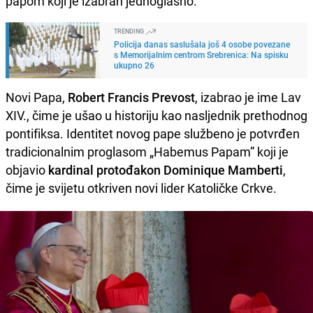
papom koji je izabran jednoglasno.
TRENDING
Policija danas saslušala još 4 osobe povezane
s Memorijalnim centrom Srebrenica: Na spisku
ukupno 26
Novi Papa,
Robert Francis Prevost
, izabrao je ime Lav
XIV., čime je ušao u historiju kao nasljednik prethodnog
pontifiksa. Identitet novog pape službeno je potvrđen
tradicionalnim proglasom „Habemus Papam” koji je
objavio
kardinal protođakon Dominique Mamberti
,
čime je svijetu otkriven novi lider Katoličke Crkve.