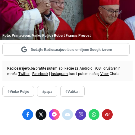
Foto: Printscreen: Vinko Puljić i Robert Francis Prevost
Dodajte Radiosarajevo.ba u omiljene Google izvore
Radiosarajevo.ba
pratite putem aplikacije za
Android
|
iOS
i društvenih
mreža
Twitter
|
Facebook
|
Instagram
, kao i putem našeg
Viber
Chata.
#Vinko Puljić
#papa
#Vatikan