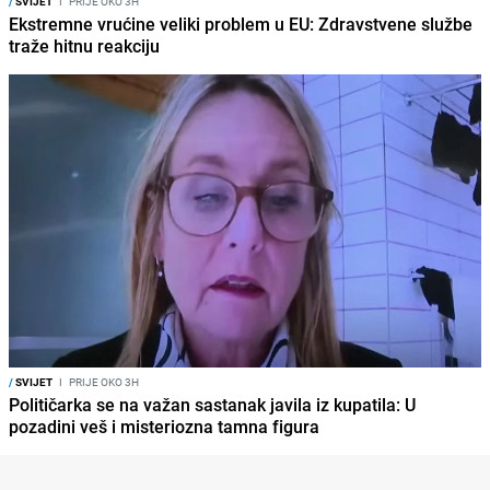
/
SVIJET
I
PRIJE OKO 3H
Ekstremne vrućine veliki problem u EU: Zdravstvene službe
traže hitnu reakciju
/
SVIJET
I
PRIJE OKO 3H
Političarka se na važan sastanak javila iz kupatila: U
pozadini veš i misteriozna tamna figura