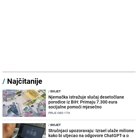
/
Najčitanije
/
SVIJET
Njemačka istražuje slučaj desetočlane
porodice iz BiH: Primaju 7.300 eura
socijalne pomoći mjesečno
PRIJE OKO 17H
/
SVIJET
Stručnjaci upozoravaju: Izrael ulaže milione
kako bi utjecao na odgovore ChatGPT-a o