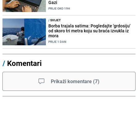
Gazi
PRIJE OKO 19H
/
SVIJET
Borba trajala satima: Pogledajte 'grdosiju'
od skoro tri metra koju su braća izvukla iz
mora
PRIJE 1 DAN
/
Komentari
Prikaži komentare
(
7
)