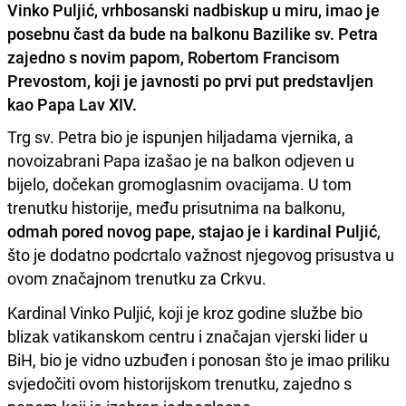
Vinko Puljić, vrhbosanski nadbiskup u miru, imao je
posebnu čast da bude na balkonu Bazilike sv. Petra
zajedno s novim papom, Robertom Francisom
Prevostom, koji je javnosti po prvi put predstavljen
kao Papa Lav XIV.
Trg sv. Petra bio je ispunjen hiljadama vjernika, a
novoizabrani Papa izašao je na balkon odjeven u
bijelo, dočekan gromoglasnim ovacijama. U tom
trenutku historije, među prisutnima na balkonu,
odmah pored novog pape, stajao je i kardinal Puljić
,
što je dodatno podcrtalo važnost njegovog prisustva u
ovom značajnom trenutku za Crkvu.
Kardinal Vinko Puljić, koji je kroz godine službe bio
blizak vatikanskom centru i značajan vjerski lider u
BiH, bio je vidno uzbuđen i ponosan što je imao priliku
svjedočiti ovom historijskom trenutku, zajedno s