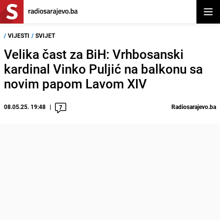
Otvor
/
VIJESTI
/
SVIJET
Velika čast za BiH: Vrhbosanski
kardinal Vinko Puljić na balkonu sa
novim papom Lavom XIV
08.05.25. 19:48
Radiosarajevo.ba
7