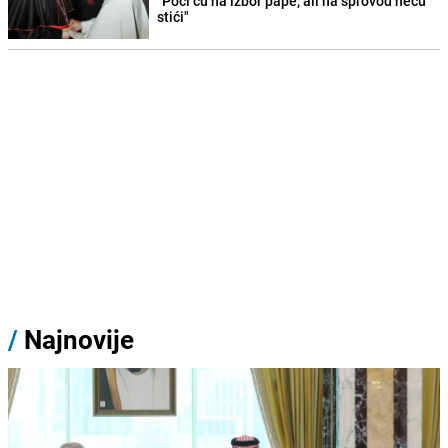
"Poći ću na izbor pape, ali na sprovod neću
stići"
/
Najnovije