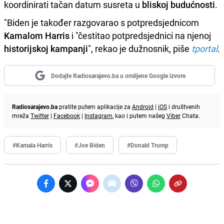
koordinirati tačan datum susreta u
bliskoj budućnosti
.
"Biden je također razgovarao s potpredsjednicom
Kamalom Harris
i "čestitao potpredsjednici na njenoj
historijskoj kampanji
", rekao je dužnosnik, piše
tportal
.
Dodajte Radiosarajevo.ba u omiljene Google izvore
Radiosarajevo.ba
pratite putem aplikacije za
Android
|
iOS
i društvenih
mreža
Twitter
|
Facebook
|
Instagram
, kao i putem našeg
Viber
Chata.
#Kamala Harris
#Joe Biden
#Donald Trump