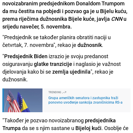
novoizabranim predsjednikom Donaldom Trumpom
da mu čestita na pobjedi i pozvao ga je u Bijelu kuću,
prema riječima dužnosnika Bijele kuće, javlja
CNN
u
srijedu navečer, 5. novembra.
"Predsjednik se također planira obratiti naciji u
četvrtak, 7. novembra", rekao je
dužnosnik
.
"
Predsjednik Biden
izrazio je svoju predanost
osiguravanju
glatke tranzicije
i naglasio je važnost
djelovanja kako bi se
zemlja ujedinila
", rekao je
dužnosnik.
TRENDING
Grupa američkih senatora i zastupnika traži
ponovno uvođenje sankcija zvaničnicima RS-a
"Također je pozvao novoizabranog
predsjednika
Trumpa
da se s njim sastane u
Bijeloj kući
. Osoblje će