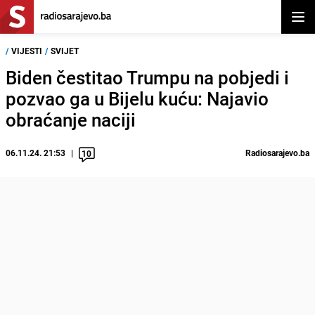
Otvor
/
VIJESTI
/
SVIJET
Biden čestitao Trumpu na pobjedi i
pozvao ga u Bijelu kuću: Najavio
obraćanje naciji
06.11.24. 21:53
Radiosarajevo.ba
10