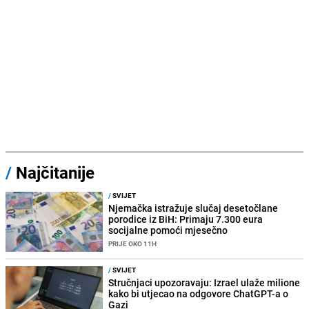
/
Najčitanije
/
SVIJET
Njemačka istražuje slučaj desetočlane
porodice iz BiH: Primaju 7.300 eura
socijalne pomoći mjesečno
PRIJE OKO 11H
/
SVIJET
Stručnjaci upozoravaju: Izrael ulaže milione
kako bi utjecao na odgovore ChatGPT-a o
Gazi