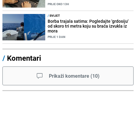
PRIJE OKO 13H
/
SVIJET
Borba trajala satima: Pogledajte 'grdosiju'
od skoro tri metra koju su braća izvukla iz
mora
PRIJE 1 DAN
/
Komentari
Prikaži komentare
(
10
)