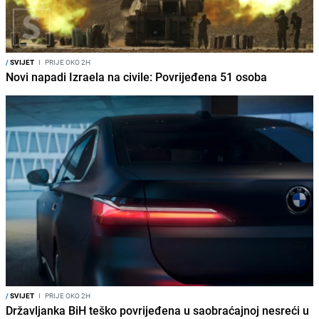
/
SVIJET
I
PRIJE OKO 2H
Novi napadi Izraela na civile: Povrijeđena 51 osoba
/
SVIJET
I
PRIJE OKO 2H
Državljanka BiH teško povrijeđena u saobraćajnoj nesreći u