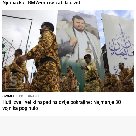
Njemačkoj: BMW-om se zabila u zid
/
SVIJET
I
PRIJE OKO 2H
Huti izveli veliki napad na dvije pokrajine: Najmanje 30
vojnika poginulo