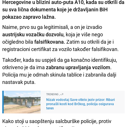
Hercegovine u blizini auto-puta A10, kada su otkrili da
su sva lična dokumenta koje je državljanin BiH
pokazao zapravo lažna.
Naime, prvo su ga legitimisali, a on je izvadio
austrijsku vozačku dozvolu
, koja je više nego
očigledno bila
falsifikovana.
Zatim su otkrili da je i
registracioni certifikat za vozilo također falsifikovan.
Također, kada su uspjeli da ga konačno identifikuju,
otkriveno je da ima
zabranu upravljanja vozilom
.
Policija mu je odmah skinula tablice i zabranila dalji
nastavak puta.
TRENDING
Nizak vodostaj Save otkrio jeziv prizor: Ribari
pronašli kosti kod Brčkog, policija osigurava
teren
Kako stoji u saopštenju salcburške policije, protiv