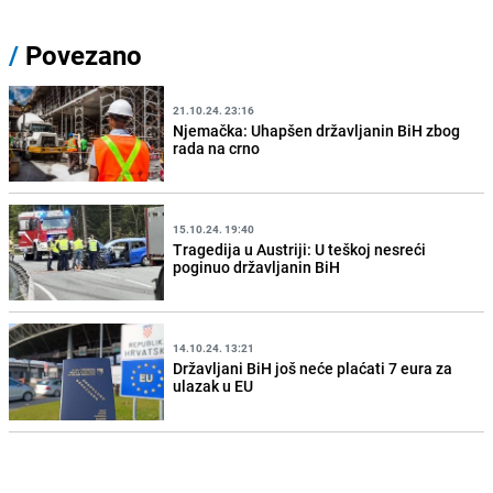
/
Povezano
21.10.24. 23:16
Njemačka: Uhapšen državljanin BiH zbog
rada na crno
15.10.24. 19:40
Tragedija u Austriji: U teškoj nesreći
poginuo državljanin BiH
14.10.24. 13:21
Državljani BiH još neće plaćati 7 eura za
ulazak u EU