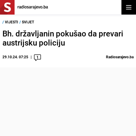
Otvor
/
VIJESTI
/
SVIJET
Bh. državljanin pokušao da prevari
austrijsku policiju
29.10.24. 07:25
Radiosarajevo.ba
1