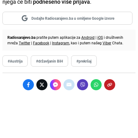
njega će biti
podneseno više prijava
.
Dodajte Radiosarajevo.ba u omiljene Google izvore
Radiosarajevo.ba
pratite putem aplikacije za
Android
|
iOS
i društvenih
mreža
Twitter
|
Facebook
|
Instagram
, kao i putem našeg
Viber
Chata.
#Austrija
#državljanin BiH
#prekršaj