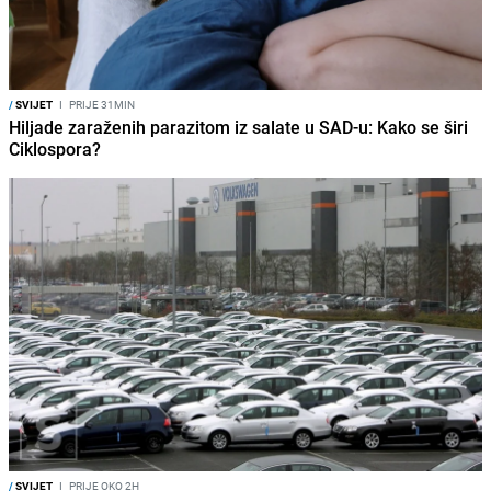
/
SVIJET
I
PRIJE 31MIN
Hiljade zaraženih parazitom iz salate u SAD-u: Kako se širi
Ciklospora?
/
SVIJET
I
PRIJE OKO 2H