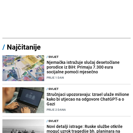
/
Najčitanije
/
SVIJET
Njemačka istražuje slučaj desetočlane
porodice iz BiH: Primaju 7.300 eura
socijalne pomoći mjesečno
PRIJE 1 DAN
/
SVIJET
Stručnjaci upozoravaju: Izrael ulaže milione
kako bi utjecao na odgovore ChatGPT-a o
Gazi
PRIJE 2 DANA
/
SVIJET
Novi detalji istrage: Ruske službe otkrile
moguć uzrok tragedije bh. planinara na