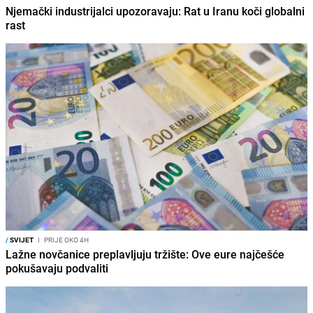
Njemački industrijalci upozoravaju: Rat u Iranu koči globalni
rast
/
SVIJET
I
PRIJE OKO 4H
Lažne novčanice preplavljuju tržište: Ove eure najčešće
pokušavaju podvaliti