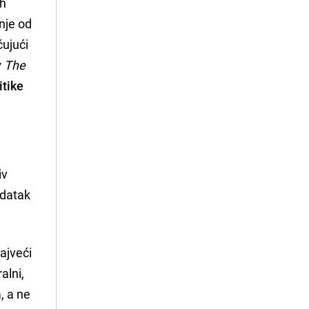
ih
nje od
čujući
v
The
itike
iv
adatak
Najveći
alni,
, a ne