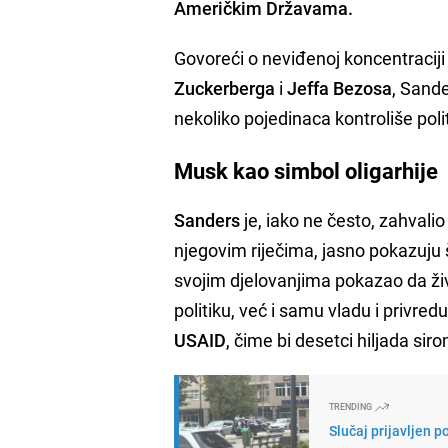
Američkim Državama.
Govoreći o neviđenoj koncentracij
Zuckerberga
i
Jeffa Bezosa
, Sande
nekoliko pojedinaca kontroliše poli
Musk kao simbol oligarhije
Sanders
je, iako ne često, zahval
njegovim riječima, jasno pokazuju š
svojim djelovanjima pokazao da živ
politiku, već i samu vladu i privredu
USAID
, čime bi desetci hiljada sir
TRENDING
Slučaj prijavljen 