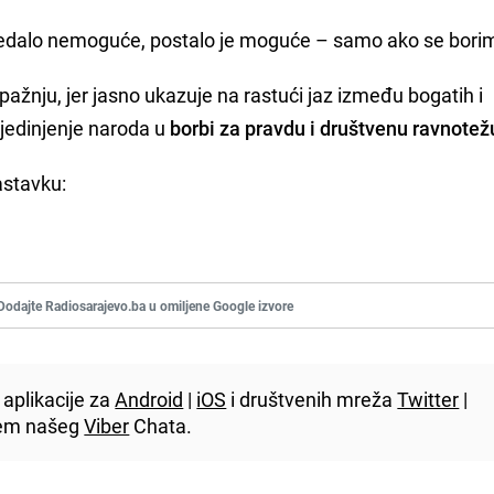
zgledalo nemoguće, postalo je moguće – samo ako se bori
pažnju, jer jasno ukazuje na rastući jaz između bogatih i
ujedinjenje naroda u
borbi za pravdu i društvenu ravnotež
astavku:
Dodajte Radiosarajevo.ba u omiljene Google izvore
aplikacije za
Android
|
iOS
i društvenih mreža
Twitter
|
utem našeg
Viber
Chata.