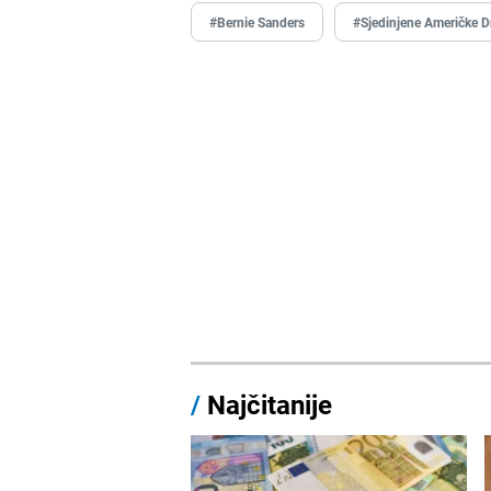
#Bernie Sanders
#Sjedinjene Američke D
/
Najčitanije