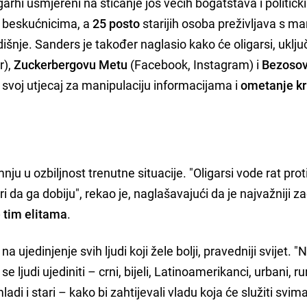
garhi usmjereni na sticanje još većih bogatstava i političk
 beskućnicima, a
25 posto
starijih osoba preživljava s ma
šnje. Sanders je također naglasio kako će oligarsi, uklju
r),
Zuckerbergovu Metu
(Facebook, Instagram) i
Bezoso
iti svoj utjecaj za manipulaciju informacijama i
ometanje kr
ju u ozbiljnost trenutne situacije. "Oligarsi vode rat prot
i da ga dobiju", rekao je, naglašavajući da je najvažniji z
e tim elitama
.
a ujedinjenje svih ljudi koji žele bolji, pravedniji svijet. "
 ljudi ujediniti – crni, bijeli, Latinoamerikanci, urbani, rur
i i stari – kako bi zahtijevali vladu koja će služiti svima