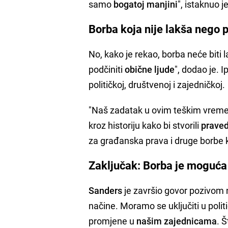
samo
bogatoj manjini
", istaknuo je
Borba koja nije lakša nego p
No, kako je rekao, borba neće biti la
podčiniti
obične ljude
", dodao je. 
političkoj, društvenoj i zajedničkoj.
"Naš zadatak u ovim teškim vremenim
kroz historiju kako bi stvorili
praved
za građanska prava i druge borbe 
Zaključak: Borba je moguća
Sanders
je završio govor pozivom
načine. Moramo se uključiti u polit
promjene u
našim zajednicama
. 