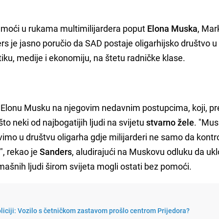
i moći u rukama multimilijardera poput
Elona Muska
, Mar
rs je jasno poručio da SAD postaje oligarhijsko društvo 
tiku, medije i ekonomiju, na štetu radničke klase.
io Elonu Musku na njegovim nedavnim postupcima, koji, p
to neki od najbogatijih ljudi na svijetu
stvarno žele
. "Mus
imo u društvu oligarha gdje milijarderi ne samo da kontr
", rekao je
Sanders
, aludirajući na Muskovu odluku da ukl
omašnih ljudi širom svijeta mogli ostati bez pomoći.
policiji: Vozilo s četničkom zastavom prošlo centrom Prijedora?