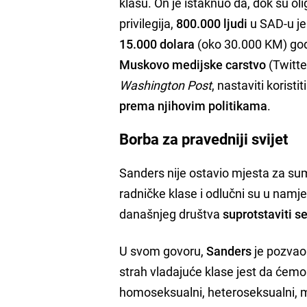
klasu. On je istaknuo da, dok su oli
privilegija,
800.000 ljudi
u SAD-u je
15.000 dolara
(oko 30.000 KM) godi
Muskovo medijske carstvo
(Twitte
Washington Post
, nastaviti korist
prema njihovim politikama
.
Borba za pravedniji svijet
Sanders nije ostavio mjesta za sumn
radničke klase i odlučni su u namjer
današnjeg društva
suprotstaviti s
U svom govoru,
Sanders
je pozvao n
strah vladajuće klase jest da ćemo se
homoseksualni, heteroseksualni, mlad