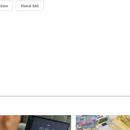
ržave
#Senat SAD