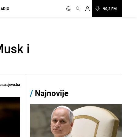
RADIO
90,2 FM
Musk i
osarajevo.ba
/
Najnovije