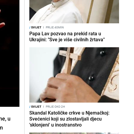
/
SVIJET
I
PRIJE 40MIN
Papa Lav pozvao na prekid rata u
Ukrajini: "Sve je više civilnih žrtava"
/
SVIJET
I
PRIJE OKO 2H
Skandal Katoličke crkve u Njemačkoj:
ne, u
Svećenici koji su zlostavljali djecu
'sklonjeni' u inostranstvo
im