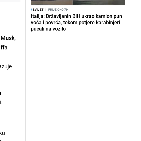
/
SVIJET
I
PRIJE OKO 7H
Italija: Državljanin BiH ukrao kamion pun
voća i povrća, tokom potjere karabinjeri
pucali na vozilo
a
Musk
,
ffa
azuje
a
i.
čku