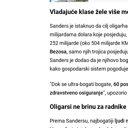
Vladajuće klase žele više m
Sanders je istaknuo da cilj oligarh
milijardama dolara koje posjeduju,
252 milijarde (oko 504 milijarde K
Bezosa
, samo njih trojica posjedu
Sanders je dodao da je njihovo bo
kako gospodarski sistem pogoduje
"Dok se ultra-bogati bogate,
60 po
zdravstveno osiguranje
", upozorio
Oligarsi ne brinu za radnike
Prema Sandersu, najbogatiji
ljudi 