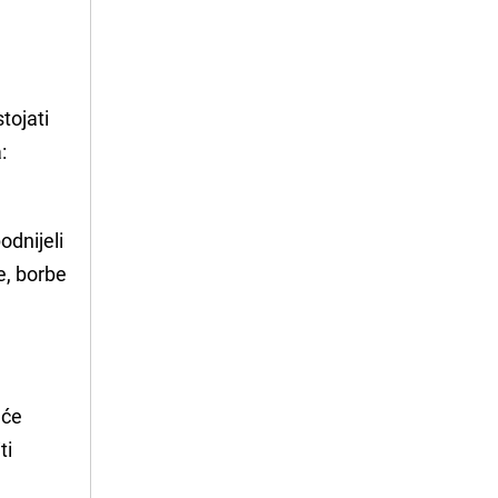
stojati
:
odnijeli
e, borbe
uće
ti