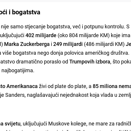
oći i bogatstva
a nije samo stjecanje bogatstva, već i potpunu kontrolu. S
 uključujući
402 milijarde
(oko 804 milijarde KM) koje im
M)
Marka Zuckerberga
i
249 milijardi
(486 milijardi KM)
Je
ju više bogatstva nego donja polovica američkog društva.
gatstvo dramatično poraslo od
Trumpovih izbora
, što pok
 najbogatijima.
sto Amerikanaca
živi od plate do plate, a
85 miliona nem
 je Sanders, naglašavajući nejednakost koja vlada u zemlj
na svijetu
, uključujući Muskove kolege, ne mare za radni