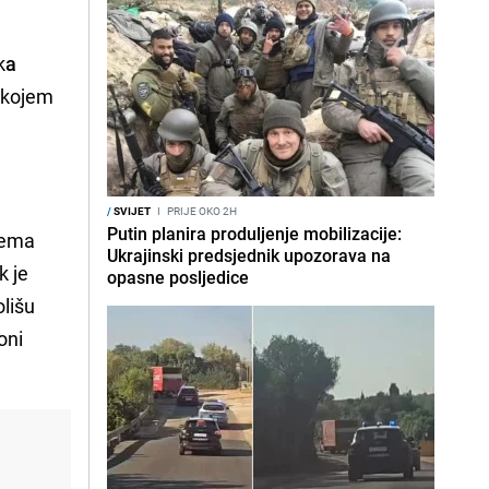
k
a
u kojem
/
SVIJET
I
PRIJE OKO 2H
Putin planira produljenje mobilizacije:
rema
Ukrajinski predsjednik upozorava na
k je
opasne posljedice
olišu
oni