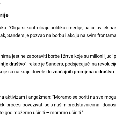
.
rije
ka. "Oligarsi kontroliraju politiku i medije, pa će uvijek na
Ipak, Sanders je pozvao na borbu i akciju na svim frontama
a jest ne zaboraviti borbe i žrtve koje su milioni ljudi p
nije društvo
", rekao je Sanders, podsjećajući na revolucij
koje su na kraju dovele do
značajnih promjena u društvu
.
 na aktivizam i angažman: "Moramo se boriti na sve mog
ički proces, povezivati se s našim predstavnicima i donosi
Što god možemo učiniti – moramo učiniti."