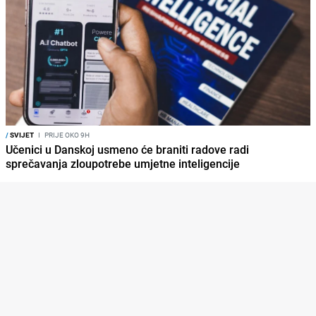
/
SVIJET
I
PRIJE OKO 9H
Učenici u Danskoj usmeno će braniti radove radi
sprečavanja zloupotrebe umjetne inteligencije