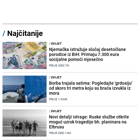
/
Najčitanije
/
SVIJET
Njemačka istražuje slučaj desetočlane
porodice iz BiH: Primaju 7.300 eura
socijalne pomoći mjesečno
PRIJE OKO 7H
/
SVIJET
Borba trajala satima: Pogledajte 'grdosiju'
od skoro tri metra koju su braća izvukla iz
mora
PRIJE 1 DAN
/
SVIJET
Novi detalji istrage: Ruske službe otkrile
moguć uzrok tragedije bh. planinara na
Elbrusu
PRIJE OKO 14H