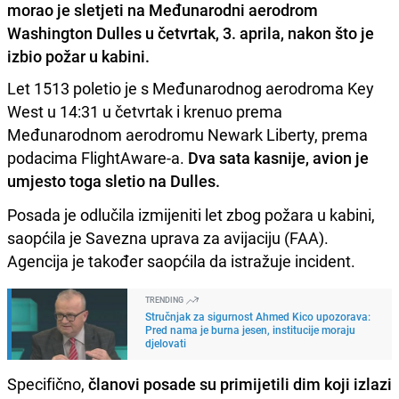
morao je sletjeti na Međunarodni aerodrom
Washington Dulles u četvrtak, 3. aprila, nakon što je
izbio požar u kabini.
Let 1513 poletio je s Međunarodnog aerodroma Key
West u 14:31 u četvrtak i krenuo prema
Međunarodnom aerodromu Newark Liberty, prema
podacima FlightAware-a.
Dva sata kasnije, avion je
umjesto toga sletio na Dulles.
Posada je odlučila izmijeniti let zbog požara u kabini,
saopćila je Savezna uprava za avijaciju (FAA).
Agencija je također saopćila da istražuje incident.
TRENDING
Stručnjak za sigurnost Ahmed Kico upozorava:
Pred nama je burna jesen, institucije moraju
djelovati
Specifično,
članovi posade su primijetili dim koji izlazi