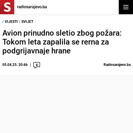
Otvor
/
VIJESTI
/
SVIJET
Avion prinudno sletio zbog požara:
Tokom leta zapalila se rerna za
podgrijavnaje hrane
05.04.25. 20:46
Radiosarajevo.ba
4