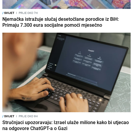
/
SVIJET
I
PRIJE OKO 7H
Njemačka istražuje slučaj desetočlane porodice iz BiH:
Primaju 7.300 eura socijalne pomoći mjesečno
/
SVIJET
I
PRIJE OKO 9H
Stručnjaci upozoravaju: Izrael ulaže milione kako bi utjecao
na odgovore ChatGPT-a o Gazi