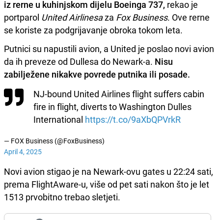
iz rerne u kuhinjskom dijelu Boeinga 737,
rekao je
portparol
United Airlinesa
za
Fox Business
. Ove rerne
se koriste za podgrijavanje obroka tokom leta.
Putnici su napustili avion, a United je poslao novi avion
da ih preveze od Dullesa do Newark-a.
Nisu
zabilježene nikakve povrede putnika ili posade.
NJ-bound United Airlines flight suffers cabin
fire in flight, diverts to Washington Dulles
International
https://t.co/9aXbQPVrkR
— FOX Business (@FoxBusiness)
April 4, 2025
Novi avion stigao je na Newark-ovu gates u 22:24 sati,
prema FlightAware-u, više od pet sati nakon što je let
1513 prvobitno trebao sletjeti.