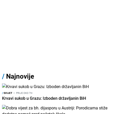
/
Najnovije
/
SVIJET
I
PRIJE OKO 7H
Krvavi sukob u Grazu: Izboden državljanin BiH