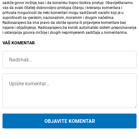
sadrže govor mržnje, kao i da korisniku trajno blokira pristup. Obaviještavamo
vas da svaki čitatelj dobrovoljno pristupa čitanju i kreiranju komentara i
prihvata mogućnost da neki komentari mogu sadržavati narativ koji je u
suprotnosti sa vjerskim, nacionalnim, moralnim i drugim načelima.
Radiosarajevo.ba ima pravo da obriše sporne ili prijavljene komentare bez
najave i objašnjenja. Radiosarajevo.ba koristi automatski sistem prepoznavanja
i uklanjanja govora mržnje i drugih neprimjerenih sadržaja u komentarima.
VAŠ KOMENTAR
OBJAVITE KOMENTAR