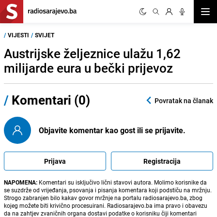
Otvor
/
VIJESTI
/
SVIJET
Austrijske željeznice ulažu 1,62
milijarde eura u bečki prijevoz
/
Komentari (0)
Povratak na članak
Objavite komentar kao gost ili se prijavite.
Prijava
Registracija
NAPOMENA:
Komentari su isključivo lični stavovi autora. Molimo korisnike da
se suzdrže od vrijeđanja, psovanja i pisanja komentara koji podstiču na mržnju.
Strogo zabranjen bilo kakav govor mržnje na portalu radiosarajevo.ba, zbog
kojeg možete biti krivično procesuirani. Radiosarajevo.ba ima pravo i obavezu
da na zahtjev zvaničnih organa dostavi podatke o korisniku čiji komentari