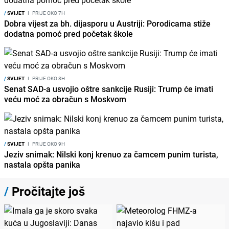
/
SVIJET
I
PRIJE OKO 7H
Dobra vijest za bh. dijasporu u Austriji: Porodicama stiže
dodatna pomoć pred početak škole
/
SVIJET
I
PRIJE OKO 8H
Senat SAD-a usvojio oštre sankcije Rusiji: Trump će imati
veću moć za obračun s Moskvom
/
SVIJET
I
PRIJE OKO 9H
Jeziv snimak: Nilski konj krenuo za čamcem punim turista,
nastala opšta panika
/
Pročitajte još