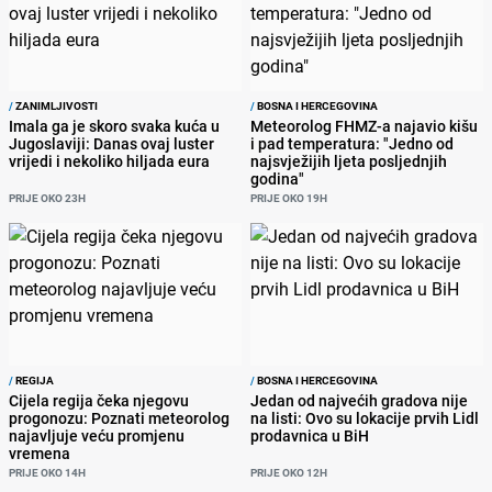
/
ZANIMLJIVOSTI
/
BOSNA I HERCEGOVINA
Imala ga je skoro svaka kuća u
Meteorolog FHMZ-a najavio kišu
Jugoslaviji: Danas ovaj luster
i pad temperatura: "Jedno od
vrijedi i nekoliko hiljada eura
najsvježijih ljeta posljednjih
godina"
PRIJE OKO 23H
PRIJE OKO 19H
/
REGIJA
/
BOSNA I HERCEGOVINA
Cijela regija čeka njegovu
Jedan od najvećih gradova nije
progonozu: Poznati meteorolog
na listi: Ovo su lokacije prvih Lidl
najavljuje veću promjenu
prodavnica u BiH
vremena
PRIJE OKO 14H
PRIJE OKO 12H