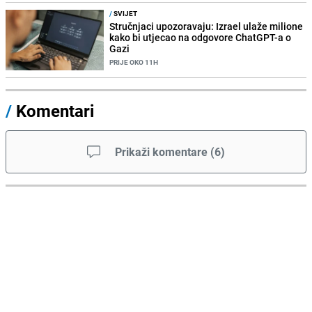
/
SVIJET
Stručnjaci upozoravaju: Izrael ulaže milione
kako bi utjecao na odgovore ChatGPT-a o
Gazi
PRIJE OKO 11H
/
Komentari
Prikaži komentare
(
6
)