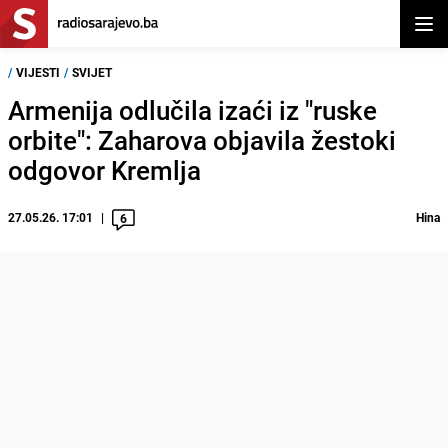
Otvor
/
VIJESTI
/
SVIJET
Armenija odlučila izaći iz "ruske
orbite": Zaharova objavila žestoki
odgovor Kremlja
27.05.26. 17:01
Hina
6