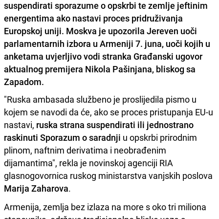
suspendirati sporazume o opskrbi te zemlje jeftinim
energentima ako nastavi proces pridruživanja
Europskoj uniji. Moskva je upozorila Jereven uoči
parlamentarnih izbora u Armeniji 7. juna, uoči kojih u
anketama uvjerljivo vodi stranka Građanski ugovor
aktualnog premijera Nikola Pašinjana, bliskog sa
Zapadom.
"Ruska ambasada službeno je proslijedila pismo u
kojem se navodi da će, ako se proces pristupanja EU-u
nastavi,
ruska strana suspendirati ili jednostrano
raskinuti Sporazum o saradnji
u opskrbi prirodnim
plinom, naftnim derivatima i neobrađenim
dijamantima", rekla je novinskoj agenciji RIA
glasnogovornica ruskog ministarstva vanjskih poslova
Marija Zaharova
.
Armenija, zemlja bez izlaza na more s oko tri miliona