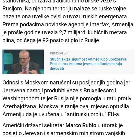
stanovnika, održava tradicionalno bliske veze s
Rusijom. Na njenom teritoriju nalaze se ruske vojne
baze te ona uvelike ovisi o uvozu ruskih energenata.
Prema podacima novinske agencije Interfax, Armenija
je prošle godine uvezla 2,7 milijardi kubičnih metara
plina, od čega je 82 posto stiglo iz Rusije.
TRENDING
Stručnjak za sigurnost Ahmed Kico upozorava:
Pred nama je burna jesen, institucije moraju
djelovati
Odnosi s Moskvom narušeni su posljednjih godina jer
Jerevena nastoji produbiti veze s Bruxellesom i
Washingtonom te jer Rusija nije pomogla u ratu protiv
Azerbajdžana. Moskva je ranije ovaj mjesec optužila
Armeniju da je uvučena u "antirusku orbitu" EU-a.
Američki državni sekretar
Marco Rubio
u utorak je
posjetio Jerevan i s armenskim ministrom vanjskih