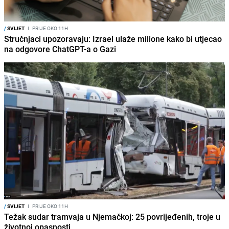
/
SVIJET
I
PRIJE OKO 11H
Stručnjaci upozoravaju: Izrael ulaže milione kako bi utjecao
na odgovore ChatGPT-a o Gazi
/
SVIJET
I
PRIJE OKO 11H
Težak sudar tramvaja u Njemačkoj: 25 povrijeđenih, troje u
životnoj opasnosti