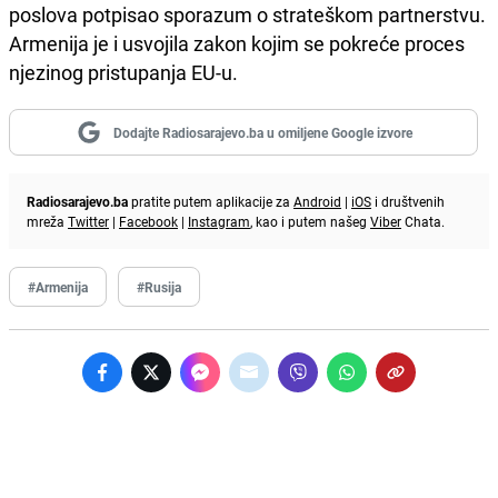
poslova potpisao sporazum o strateškom partnerstvu.
Armenija je i usvojila zakon kojim se pokreće proces
njezinog pristupanja EU-u.
Dodajte Radiosarajevo.ba u omiljene Google izvore
Radiosarajevo.ba
pratite putem aplikacije za
Android
|
iOS
i društvenih
mreža
Twitter
|
Facebook
|
Instagram
, kao i putem našeg
Viber
Chata.
#Armenija
#Rusija