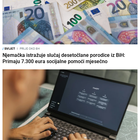
/
SVIJET
I
PRIJE OKO 8H
Njemačka istražuje slučaj desetočlane porodice iz BiH:
Primaju 7.300 eura socijalne pomoći mjesečno