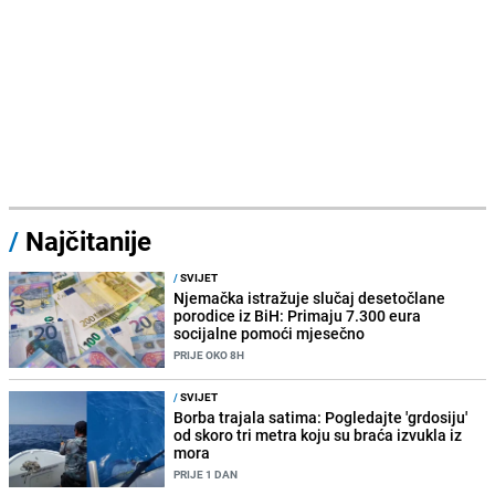
/
Najčitanije
/
SVIJET
Njemačka istražuje slučaj desetočlane
porodice iz BiH: Primaju 7.300 eura
socijalne pomoći mjesečno
PRIJE OKO 8H
/
SVIJET
Borba trajala satima: Pogledajte 'grdosiju'
od skoro tri metra koju su braća izvukla iz
mora
PRIJE 1 DAN