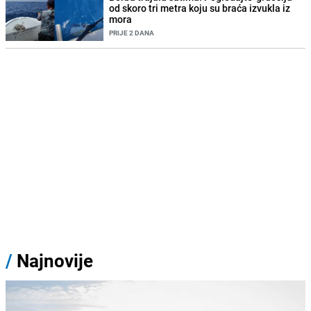
od skoro tri metra koju su braća izvukla iz
mora
PRIJE 2 DANA
/
Najnovije