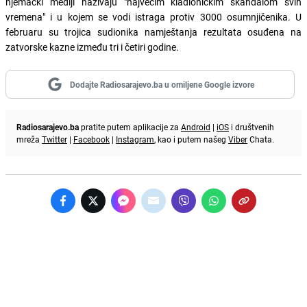
njemački mediji nazivaju "najvećim kladioničkim skandalom svih
vremena" i u kojem se vodi istraga protiv 3000 osumnjičenika. U
februaru su trojica sudionika namještanja rezultata osuđena na
zatvorske kazne između tri i četiri godine.
Dodajte Radiosarajevo.ba u omiljene Google izvore
Radiosarajevo.ba
pratite putem aplikacije za
Android
|
iOS
i društvenih
mreža
Twitter
|
Facebook
|
Instagram
, kao i putem našeg
Viber
Chata.