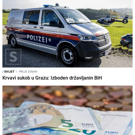
/
SVIJET
I
PRIJE 35MIN
Krvavi sukob u Grazu: Izboden državljanin BiH