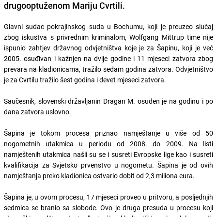
drugooptuženom Mariju Cvrtili.
Glavni sudac pokrajinskog suda u Bochumu, koji je preuzeo slučaj
zbog iskustva s privrednim kriminalom, Wolfgang Mittrup time nije
ispunio zahtjev državnog odvjetništva koje je za Šapinu, koji je već
2005. osuđivan i kažnjen na dvije godine i 11 mjeseci zatvora zbog
prevara na kladionicama, tražilo sedam godina zatvora. Odvjetništvo
je za Cvrtilu tražilo šest godina i devet mjeseci zatvora.
Saučesnik, slovenski državljanin Dragan M. osuđen je na godinu i po
dana zatvora uslovno.
Šapina je tokom procesa priznao namještanje u više od 50
nogometnih utakmica u periodu od 2008. do 2009. Na listi
namještenih utakmica našli su se i susreti Evropske lige kao i susreti
kvalifikacija za Svjetsko prvenstvo u nogometu. Šapina je od ovih
namještanja preko kladionica ostvario dobit od 2,3 miliona eura.
Šapina je, u ovom procesu, 17 mjeseci proveo u pritvoru, a posljednjih
sedmica se branio sa slobode. Ovo je druga presuda u procesu koji