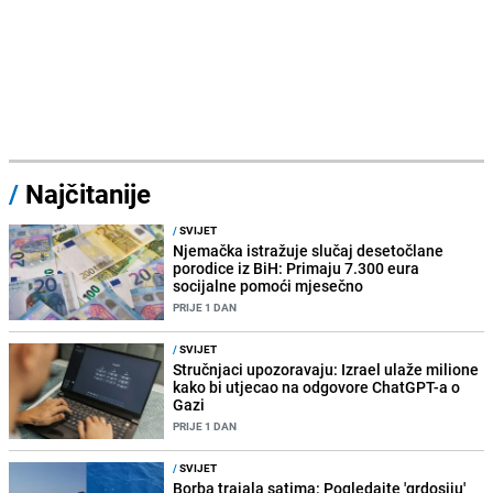
/
Najčitanije
/
SVIJET
Njemačka istražuje slučaj desetočlane
porodice iz BiH: Primaju 7.300 eura
socijalne pomoći mjesečno
PRIJE 1 DAN
/
SVIJET
Stručnjaci upozoravaju: Izrael ulaže milione
kako bi utjecao na odgovore ChatGPT-a o
Gazi
PRIJE 1 DAN
/
SVIJET
Borba trajala satima: Pogledajte 'grdosiju'