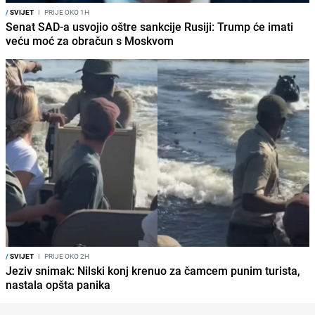
/
SVIJET
I
PRIJE OKO 1H
Senat SAD-a usvojio oštre sankcije Rusiji: Trump će imati
veću moć za obračun s Moskvom
/
SVIJET
I
PRIJE OKO 2H
Jeziv snimak: Nilski konj krenuo za čamcem punim turista,
nastala opšta panika