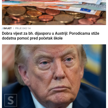
/
SVIJET
I
PRIJE OKO 1H
Dobra vijest za bh. dijasporu u Austriji: Porodicama stiže
dodatna pomoć pred početak škole