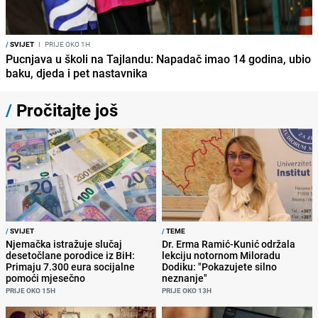
/
SVIJET
I
PRIJE OKO 1H
Pucnjava u školi na Tajlandu: Napadač imao 14 godina, ubio
baku, djeda i pet nastavnika
/
Pročitajte još
/
SVIJET
/
TEME
Njemačka istražuje slučaj
Dr. Erma Ramić-Kunić održala
desetočlane porodice iz BiH:
lekciju notornom Miloradu
Primaju 7.300 eura socijalne
Dodiku: "Pokazujete silno
pomoći mjesečno
neznanje"
PRIJE OKO 15H
PRIJE OKO 13H