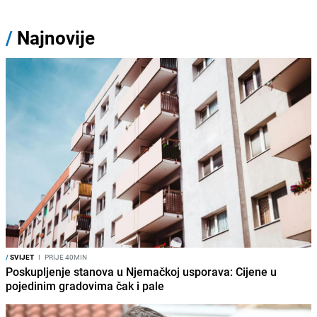
/
Najnovije
/
SVIJET
I
PRIJE 40MIN
Poskupljenje stanova u Njemačkoj usporava: Cijene u
pojedinim gradovima čak i pale