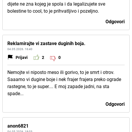
dijete ne zna kojeg je spola i da legalizujete sve
bolestine to cool, to je prihvatljivo i pozeljno.
Odgovori
Reklamirajte vi zastave duginih boja.
04.05.2026. 16:40
Prijavi
2
0
Nemojte vi niposto meso ili gorivo, to je smrt i otrov.
Saaamo vi dugine boje i nek frajer frajera preko ograde
rastegne, to je super.... E moj zapade jadni, na sta
spade...
Odgovori
anon6821
04.05.2026. 18:03