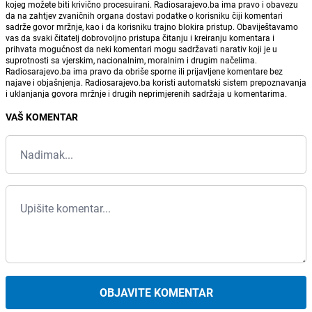
kojeg možete biti krivično procesuirani. Radiosarajevo.ba ima pravo i obavezu
da na zahtjev zvaničnih organa dostavi podatke o korisniku čiji komentari
sadrže govor mržnje, kao i da korisniku trajno blokira pristup. Obaviještavamo
vas da svaki čitatelj dobrovoljno pristupa čitanju i kreiranju komentara i
prihvata mogućnost da neki komentari mogu sadržavati narativ koji je u
suprotnosti sa vjerskim, nacionalnim, moralnim i drugim načelima.
Radiosarajevo.ba ima pravo da obriše sporne ili prijavljene komentare bez
najave i objašnjenja. Radiosarajevo.ba koristi automatski sistem prepoznavanja
i uklanjanja govora mržnje i drugih neprimjerenih sadržaja u komentarima.
VAŠ KOMENTAR
OBJAVITE KOMENTAR