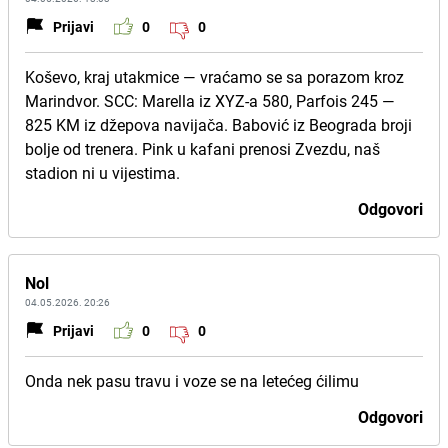
Prijavi
0
0
Koševo, kraj utakmice — vraćamo se sa porazom kroz
Marindvor. SCC: Marella iz XYZ-a 580, Parfois 245 —
825 KM iz džepova navijača. Babović iz Beograda broji
bolje od trenera. Pink u kafani prenosi Zvezdu, naš
stadion ni u vijestima.
Odgovori
Nol
04.05.2026. 20:26
Prijavi
0
0
Onda nek pasu travu i voze se na letećeg ćilimu
Odgovori