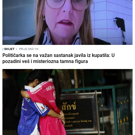
/
SVIJET
I
PRIJE OKO 1H
Političarka se na važan sastanak javila iz kupatila: U
pozadini veš i misteriozna tamna figura