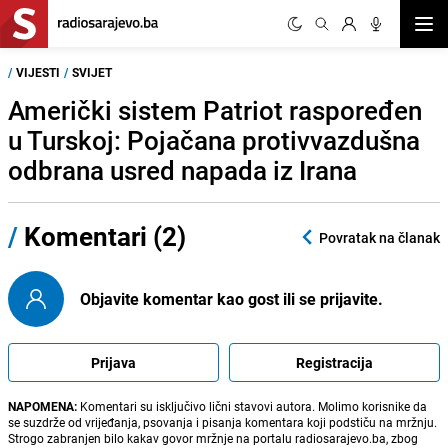
Otvor
/
VIJESTI
/
SVIJET
Američki sistem Patriot raspoređen
u Turskoj: Pojačana protivvazdušna
odbrana usred napada iz Irana
/
Komentari (2)
Povratak na članak
Objavite komentar kao gost ili se prijavite.
Prijava
Registracija
NAPOMENA:
Komentari su isključivo lični stavovi autora. Molimo korisnike da
se suzdrže od vrijeđanja, psovanja i pisanja komentara koji podstiču na mržnju.
Strogo zabranjen bilo kakav govor mržnje na portalu radiosarajevo.ba, zbog