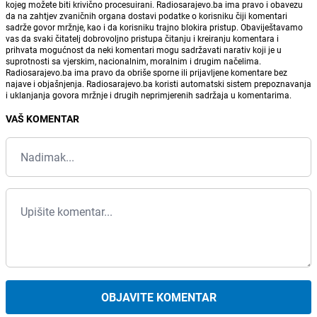
kojeg možete biti krivično procesuirani. Radiosarajevo.ba ima pravo i obavezu
da na zahtjev zvaničnih organa dostavi podatke o korisniku čiji komentari
sadrže govor mržnje, kao i da korisniku trajno blokira pristup. Obaviještavamo
vas da svaki čitatelj dobrovoljno pristupa čitanju i kreiranju komentara i
prihvata mogućnost da neki komentari mogu sadržavati narativ koji je u
suprotnosti sa vjerskim, nacionalnim, moralnim i drugim načelima.
Radiosarajevo.ba ima pravo da obriše sporne ili prijavljene komentare bez
najave i objašnjenja. Radiosarajevo.ba koristi automatski sistem prepoznavanja
i uklanjanja govora mržnje i drugih neprimjerenih sadržaja u komentarima.
VAŠ KOMENTAR
OBJAVITE KOMENTAR