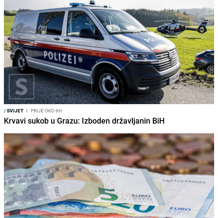
/
SVIJET
I
PRIJE OKO 6H
Krvavi sukob u Grazu: Izboden državljanin BiH