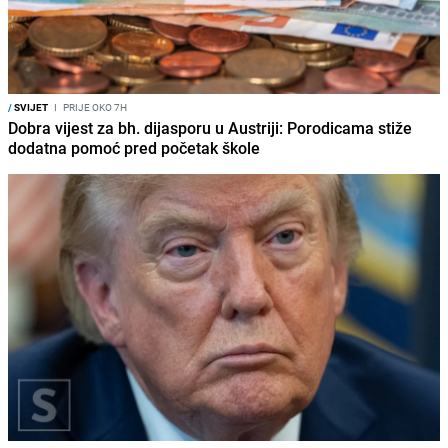
/
SVIJET
I
PRIJE OKO 7H
Dobra vijest za bh. dijasporu u Austriji: Porodicama stiže
dodatna pomoć pred početak škole