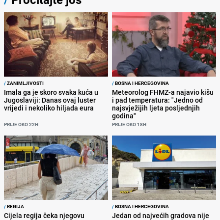
/
ZANIMLJIVOSTI
/
BOSNA I HERCEGOVINA
Imala ga je skoro svaka kuća u
Meteorolog FHMZ-a najavio kišu
Jugoslaviji: Danas ovaj luster
i pad temperatura: "Jedno od
vrijedi i nekoliko hiljada eura
najsvježijih ljeta posljednjih
godina"
PRIJE OKO 22H
PRIJE OKO 18H
/
REGIJA
/
BOSNA I HERCEGOVINA
Cijela regija čeka njegovu
Jedan od najvećih gradova nije