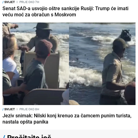
/
SVIJET
I
PRIJE OKO 7H
Senat SAD-a usvojio oštre sankcije Rusiji: Trump će imati
veću moć za obračun s Moskvom
/
SVIJET
I
PRIJE OKO 8H
Jeziv snimak: Nilski konj krenuo za čamcem punim turista,
nastala opšta panika
/
Pročitajte još