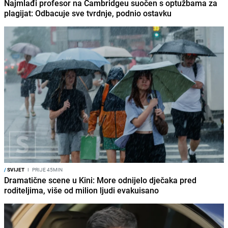
Najmlađi profesor na Cambridgeu suočen s optužbama za
plagijat: Odbacuje sve tvrdnje, podnio ostavku
/
SVIJET
I
PRIJE 45MIN
Dramatične scene u Kini: More odnijelo dječaka pred
roditeljima, više od milion ljudi evakuisano