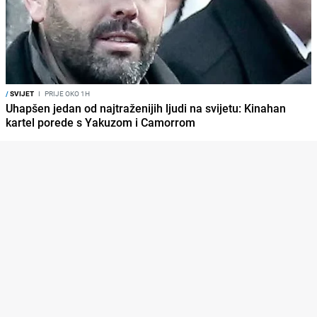
/
SVIJET
I
PRIJE OKO 1H
Uhapšen jedan od najtraženijih ljudi na svijetu: Kinahan
kartel porede s Yakuzom i Camorrom