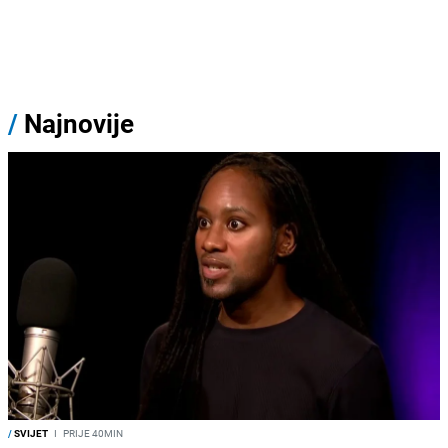
/
Najnovije
/
SVIJET
I
PRIJE 40MIN