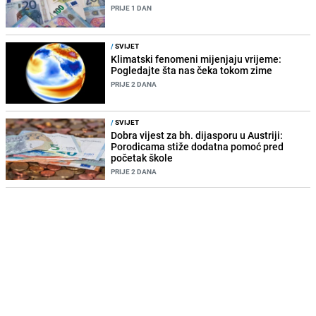
PRIJE 1 DAN
/
SVIJET
Klimatski fenomeni mijenjaju vrijeme:
Pogledajte šta nas čeka tokom zime
PRIJE 2 DANA
/
SVIJET
Dobra vijest za bh. dijasporu u Austriji:
Porodicama stiže dodatna pomoć pred
početak škole
PRIJE 2 DANA