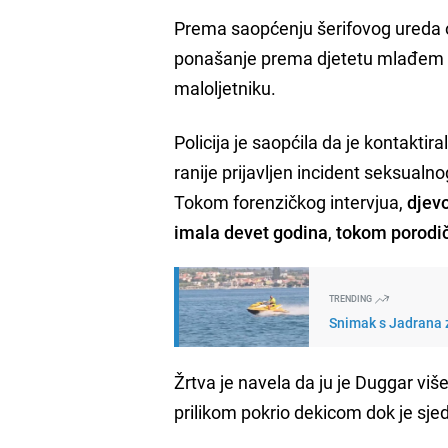
Prema saopćenju šerifovog ureda o
ponašanje prema djetetu mlađem o
maloljetniku.
Policija je saopćila da je kontakti
ranije prijavljen incident seksualno
Tokom forenzičkog intervjua,
djevo
imala devet godina
,
tokom porodi
TRENDING
Snimak s Jadrana z
Žrtva je navela da ju je Duggar viš
prilikom pokrio dekicom dok je sjed