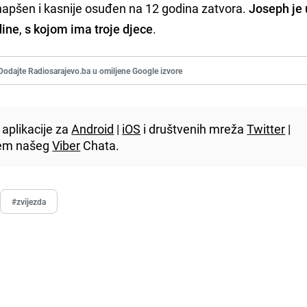
 uhapšen i kasnije osuđen na 12 godina zatvora.
Joseph je 
dine
,
s kojom ima troje djece
.
Dodajte Radiosarajevo.ba u omiljene Google izvore
aplikacije za
Android
|
iOS
i društvenih mreža
Twitter
|
utem našeg
Viber
Chata.
#zvijezda