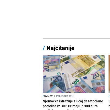
/
Najčitanije
/
SVIJET
I
PRIJE OKO 22H
/
Njemačka istražuje slučaj desetočlane
porodice iz BiH: Primaju 7.300 eura