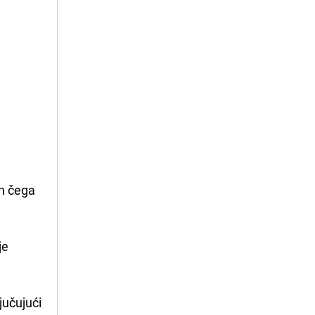
on čega
je
jučujući