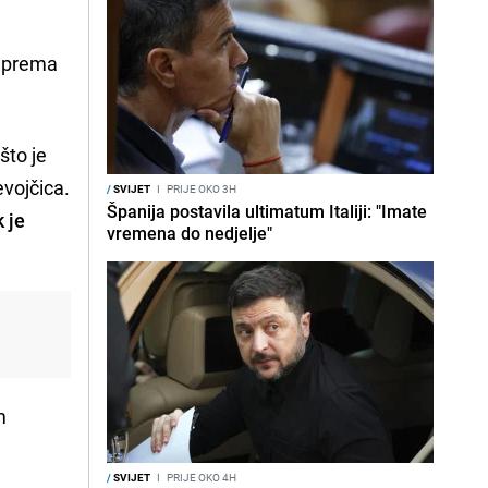
e prema
što je
evojčica.
/
SVIJET
I
PRIJE OKO 3H
Španija postavila ultimatum Italiji: "Imate
k je
vremena do nedjelje"
m
/
SVIJET
I
PRIJE OKO 4H