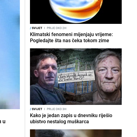
/
SVIJET
I
PRIJE OKO 2H
Klimatski fenomeni mijenjaju vrijeme:
Pogledajte šta nas čeka tokom zime
/
SVIJET
I
PRIJE OKO 3H
Kako je jedan zapis u dnevniku riješio
n u
ubistvo nestalog muškarca