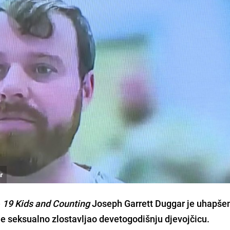
r
e
19 Kids and Counting
Joseph Garrett Duggar je uhapše
je seksualno zlostavljao devetogodišnju djevojčicu.