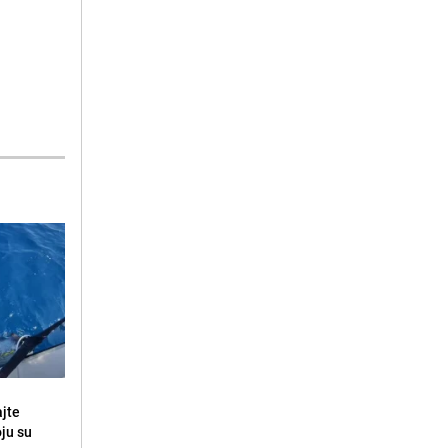
ajte
oju su