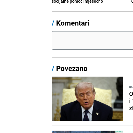
socijalne pomoći mjesečno
/
Komentari
/
Povezano
06
O
i
z