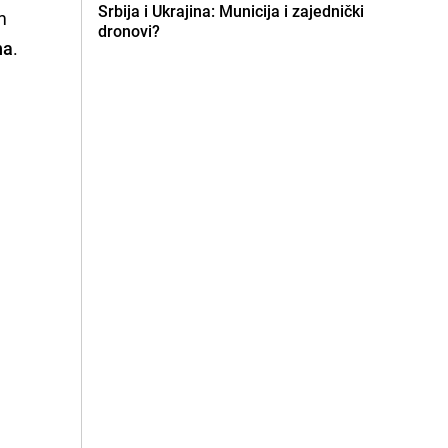
Srbija i Ukrajina: Municija i zajednički
m
dronovi?
na
.