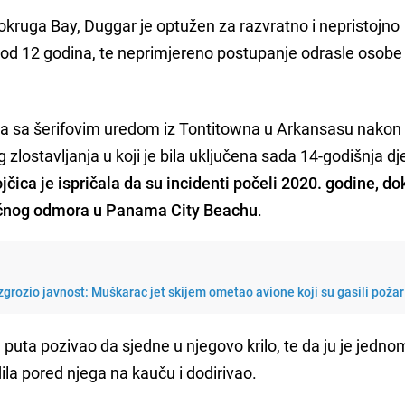
kruga Bay, Duggar je optužen za razvratno i nepristojno
d 12 godina, te neprimjereno postupanje odrasle osob
rala sa šerifovim uredom iz Tontitowna u Arkansasu nakon 
g zlostavljanja u koji je bila uključena sada 14-godišnja dj
jčica je ispričala da su incidenti počeli 2020. godine, do
čnog odmora u Panama City Beachu
.
grozio javnost: Muškarac jet skijem ometao avione koji su gasili požar
e puta pozivao da sjedne u njegovo krilo, te da ju je jedno
ila pored njega na kauču i dodirivao.