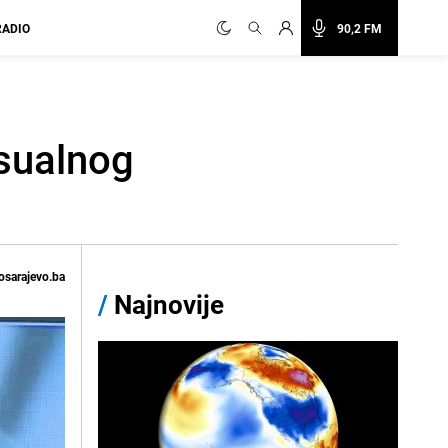
RADIO
90,2 FM
sualnog
osarajevo.ba
/
Najnovije