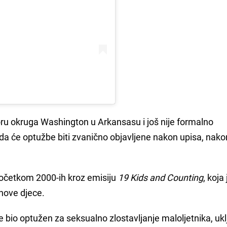
oru okruga Washington u Arkansasu i još nije formalno
 da će optužbe biti zvanično objavljene nakon upisa, nak
očetkom 2000-ih kroz emisiju
19 Kids and Counting
, koja 
jihove djece.
e bio optužen za seksualno zlostavljanje maloljetnika, ukl