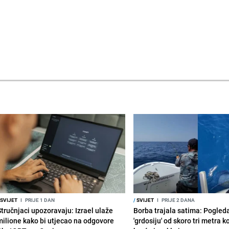
SVIJET
I
PRIJE 1 DAN
/
SVIJET
I
PRIJE 2 DANA
Stručnjaci upozoravaju: Izrael ulaže
Borba trajala satima: Pogled
milione kako bi utjecao na odgovore
'grdosiju' od skoro tri metra k