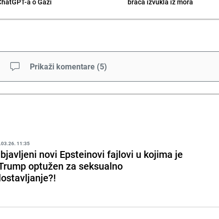
ChatGPT-a o Gazi
braća izvukla iz mora
Prikaži komentare
(
5
)
.03.26. 11:35
bjavljeni novi Epsteinovi fajlovi u kojima je
 Trump optužen za seksualno
lostavljanje?!