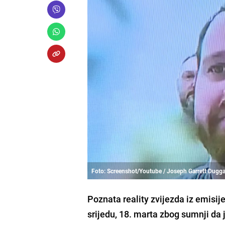
Foto: Screenshot/Youtube / Joseph Garrett Dugga
Poznata reality zvijezda iz emisij
srijedu, 18. marta zbog sumnji da 