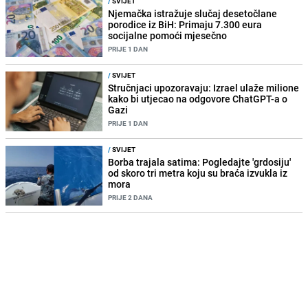
/
SVIJET
Njemačka istražuje slučaj desetočlane
porodice iz BiH: Primaju 7.300 eura
socijalne pomoći mjesečno
PRIJE 1 DAN
/
SVIJET
Stručnjaci upozoravaju: Izrael ulaže milione
kako bi utjecao na odgovore ChatGPT-a o
Gazi
PRIJE 1 DAN
/
SVIJET
Borba trajala satima: Pogledajte 'grdosiju'
od skoro tri metra koju su braća izvukla iz
mora
PRIJE 2 DANA