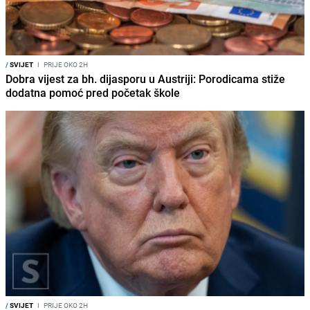
/
SVIJET
I
PRIJE OKO 2H
Dobra vijest za bh. dijasporu u Austriji: Porodicama stiže
dodatna pomoć pred početak škole
/
SVIJET
I
PRIJE OKO 2H