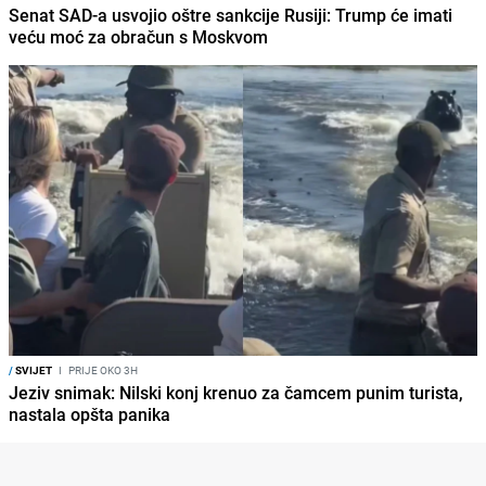
Senat SAD-a usvojio oštre sankcije Rusiji: Trump će imati
veću moć za obračun s Moskvom
/
SVIJET
I
PRIJE OKO 3H
Jeziv snimak: Nilski konj krenuo za čamcem punim turista,
nastala opšta panika