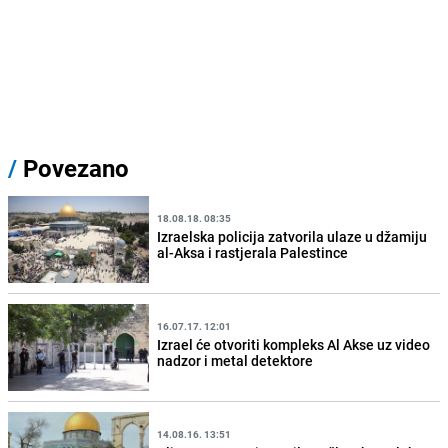
/
Povezano
18.08.18. 08:35
Izraelska policija zatvorila ulaze u džamiju
al-Aksa i rastjerala Palestince
16.07.17. 12:01
Izrael će otvoriti kompleks Al Akse uz video
nadzor i metal detektore
14.08.16. 13:51