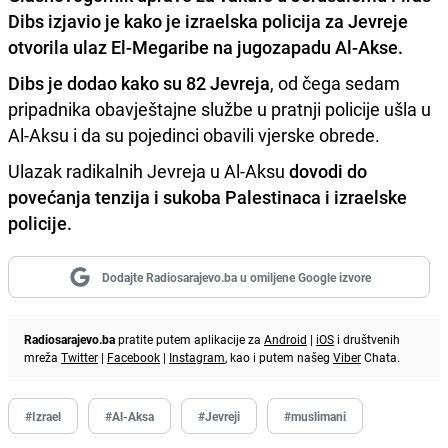
Dibs izjavio je kako je izraelska
policija za Jevreje
otvorila ulaz El-Megaribe
na jugozapadu Al-Akse.
Dibs je dodao kako su 82 Jevreja
, od čega sedam
pripadnika obavještajne službe u pratnji policije ušla u
Al-Aksu i da su pojedinci obavili vjerske obrede.
Ulazak radikalnih Jevreja u Al-Aksu
dovodi do
povećanja tenzija i sukoba Palestinaca i izraelske
policije.
Dodajte Radiosarajevo.ba u omiljene Google izvore
Radiosarajevo.ba
pratite putem aplikacije za
Android
|
iOS
i društvenih
mreža
Twitter
|
Facebook
|
Instagram
, kao i putem našeg
Viber
Chata.
#Izrael
#Al-Aksa
#Jevreji
#muslimani