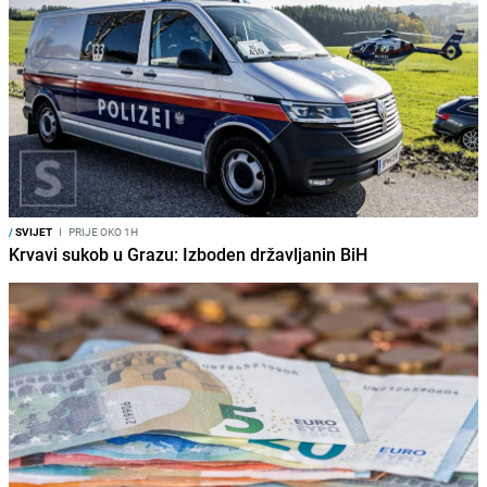
/
SVIJET
I
PRIJE OKO 1H
Krvavi sukob u Grazu: Izboden državljanin BiH