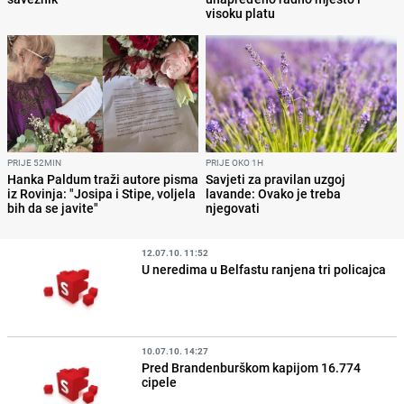
visoku platu
PRIJE 52MIN
PRIJE OKO 1H
Hanka Paldum traži autore pisma
Savjeti za pravilan uzgoj
iz Rovinja: "Josipa i Stipe, voljela
lavande: Ovako je treba
bih da se javite"
njegovati
12.07.10. 11:52
U neredima u Belfastu ranjena tri policajca
10.07.10. 14:27
Pred Brandenburškom kapijom 16.774
cipele