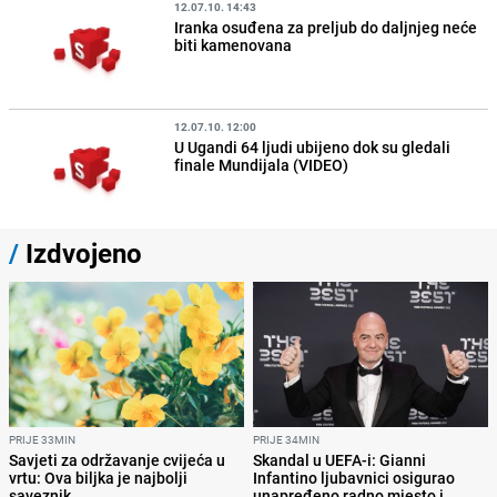
12.07.10. 14:43
Iranka osuđena za preljub do daljnjeg neće
biti kamenovana
12.07.10. 12:00
U Ugandi 64 ljudi ubijeno dok su gledali
finale Mundijala (VIDEO)
/
Izdvojeno
PRIJE 33MIN
PRIJE 34MIN
Savjeti za održavanje cvijeća u
Skandal u UEFA-i: Gianni
vrtu: Ova biljka je najbolji
Infantino ljubavnici osigurao
saveznik
unapređeno radno mjesto i