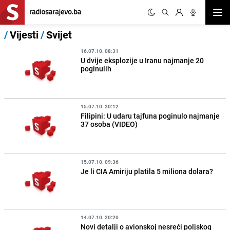
Otvor
/
Vijesti
/
Svijet
16.07.10. 08:31
U dvije eksplozije u Iranu najmanje 20
poginulih
15.07.10. 20:12
Filipini: U udaru tajfuna poginulo najmanje
37 osoba (VIDEO)
15.07.10. 09:36
Je li CIA Amiriju platila 5 miliona dolara?
14.07.10. 20:20
Novi detalji o avionskoj nesreći poljskog