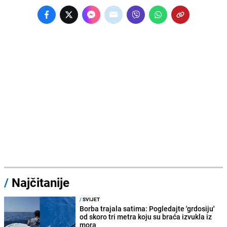
/
Najčitanije
/
SVIJET
Borba trajala satima: Pogledajte 'grdosiju'
od skoro tri metra koju su braća izvukla iz
mora