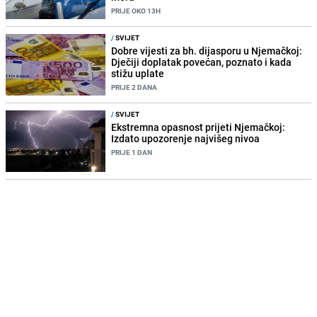
PRIJE OKO 13H
/
SVIJET
Dobre vijesti za bh. dijasporu u Njemačkoj:
Dječiji doplatak povećan, poznato i kada
stižu uplate
PRIJE 2 DANA
/
SVIJET
Ekstremna opasnost prijeti Njemačkoj:
Izdato upozorenje najvišeg nivoa
PRIJE 1 DAN