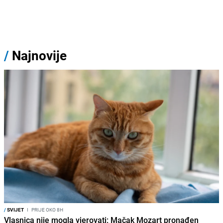
/
Najnovije
/
SVIJET
I
PRIJE OKO 8H
Vlasnica nije mogla vjerovati: Mačak Mozart pronađen