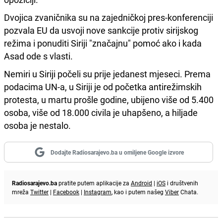
Dvojica zvaničnika su na zajedničkoj pres-konferenciji
pozvala EU da usvoji nove sankcije protiv sirijskog
režima i ponuditi Siriji "značajnu" pomoć ako i kada
Asad ode s vlasti.
Nemiri u Siriji počeli su prije jedanest mjeseci. Prema
podacima UN-a, u Siriji je od početka antirežimskih
protesta, u martu prošle godine, ubijeno više od 5.400
osoba, više od 18.000 civila je uhapšeno, a hiljade
osoba je nestalo.
Dodajte Radiosarajevo.ba u omiljene Google izvore
Radiosarajevo.ba
pratite putem aplikacije za
Android
|
iOS
i društvenih
mreža
Twitter
|
Facebook
|
Instagram
, kao i putem našeg
Viber
Chata.