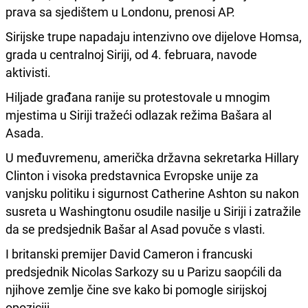
prava sa sjedištem u Londonu, prenosi AP.
Sirijske trupe napadaju intenzivno ove dijelove Homsa,
grada u centralnoj Siriji, od 4. februara, navode
aktivisti.
Hiljade građana ranije su protestovale u mnogim
mjestima u Siriji tražeći odlazak režima Bašara al
Asada.
U međuvremenu, američka državna sekretarka Hillary
Clinton i visoka predstavnica Evropske unije za
vanjsku politiku i sigurnost Catherine Ashton su nakon
susreta u Washingtonu osudile nasilje u Siriji i zatražile
da se predsjednik Bašar al Asad povuče s vlasti.
I britanski premijer David Cameron i francuski
predsjednik Nicolas Sarkozy su u Parizu saopćili da
njihove zemlje čine sve kako bi pomogle sirijskoj
opoziciji.