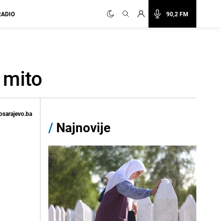
RADIO
90,2 FM
 mito
osarajevo.ba
/
Najnovije