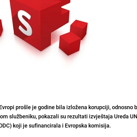
Evropi prošle je godine bila izložena korupciji, odnosno
m službeniku, pokazali su rezultati izvještaja Ureda U
ODC) koji je sufinancirala i Evropska komisija.