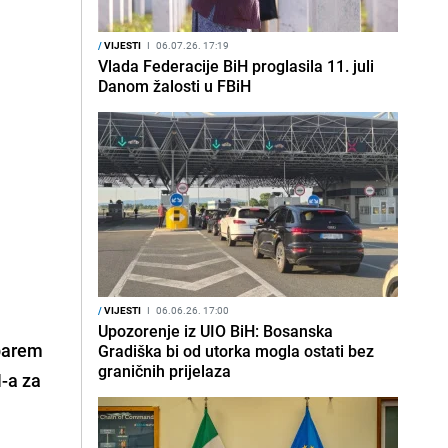
/
VIJESTI
I
06.07.26. 17:19
Vlada Federacije BiH proglasila 11. juli
Danom žalosti u FBiH
/
VIJESTI
I
06.06.26. 17:00
Upozorenje iz UIO BiH: Bosanska
 barem
Gradiška bi od utorka mogla ostati bez
graničnih prijelaza
N-a za