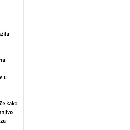
ažila
ima
e u
iče kako
mnjivo
(za