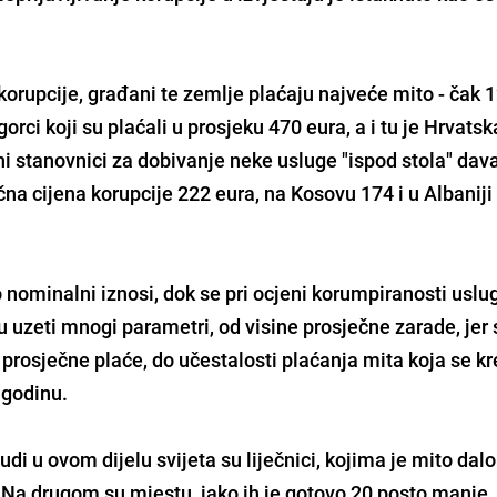
korupcije, građani te zemlje plaćaju najveće mito - čak 
orci koji su plaćali u prosjeku 470 eura, a i tu je Hrvatsk
i stanovnici za dobivanje neke usluge "ispod stola" dava
čna cijena korupcije 222 eura, na Kosovu 174 i u Albaniji
ominalni iznosi, dok se pri ocjeni korumpiranosti uslug
 uzeti mnogi parametri, od visine prosječne zarade, jer 
prosječne plaće, do učestalosti plaćanja mita koja se kr
 godinu.
judi u ovom dijelu svijeta su liječnici, kojima je mito dal
 Na drugom su mjestu, iako ih je gotovo 20 posto manje