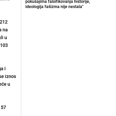
pokušajima falsifikovanja historije,
ideologija fašizma nije nestala"
1212
a na
li u
 103
a i
se iznos
eće u
o 57