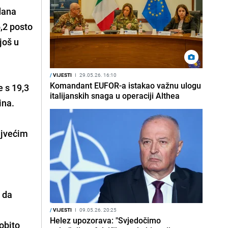
 dana
6,2 posto
još u
/
VIJESTI
I
29.05.26. 16:10
Komandant EUFOR-a istakao važnu ulogu
e s 19,3
italijanskih snaga u operaciji Althea
ina.
ajvećim
a da
/
VIJESTI
I
09.05.26. 20:25
Helez upozorava: "Svjedočimo
sobito