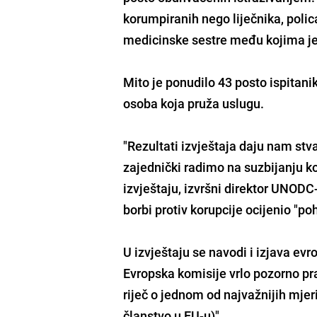
korumpiranih nego liječnika, policaj
medicinske sestre među kojima je 
Mito je ponudilo 43 posto ispitanik
osoba koja pruža uslugu.
"Rezultati izvještaja daju nam stva
zajednički radimo na suzbijanju ko
izvještaju, izvršni direktor UNODC
borbi protiv korupcije ocijenio "po
U izvještaju se navodi i izjava ev
Evropska komisije vrlo pozorno pra
riječ o jednom od najvažnijih mje
članstvo u EU-u)".