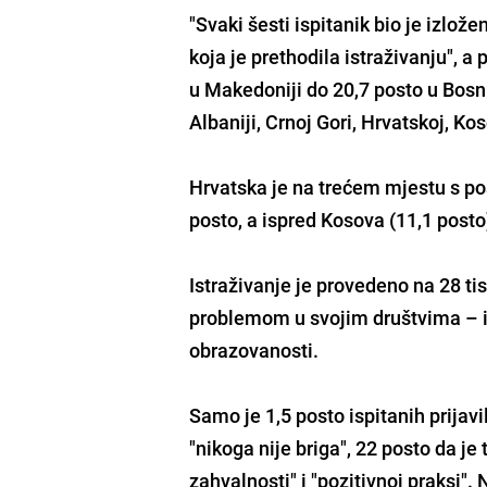
"Svaki šesti ispitanik bio je izlo
koja je prethodila istraživanju", 
u Makedoniji do 20,7 posto u Bosn
Albaniji, Crnoj Gori, Hrvatskoj, Koso
Hrvatska je na trećem mjestu s pos
posto, a ispred Kosova (11,1 posto),
Istraživanje je provedeno na 28 ti
problemom u svojim društvima – iza
obrazovanosti.
Samo je 1,5 posto ispitanih prijav
"nikoga nije briga", 22 posto da je
zahvalnosti" i "pozitivnoj praksi".