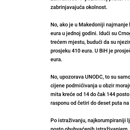
zabrinjavajuća okolnost.
No, ako je u Makedoniji najmanje 
eura u jednoj godini. Idući su Crnog
trećem mjestu, budući da su njezin
prosjeku 410 eura. U BiH je prosje
eura.
No, upozorava UNODC, to su samo n
cijene podmićivanja u obzir moraju
mita kreće od 14 do čak 144 posto 
rasponu od četiri do deset puta na
Po istraživanju, najkorumpiraniji l
posto obuhvaćenih istraživanjem.