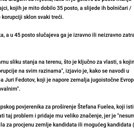
ci, kojih je mito dobilo 35 posto, a slijede ih bolničari /
korupciji sklon svaki treći.
a, a u 45 posto slučajeva ga je izravno ili neizravno zatr
rnu sliku stanja na terenu, što je ključno za vlasti, s koj
rupcije na svim razinama", izjavio je, kako se navodi u
-a Juri Fedotov, koji je napore zemalja jugoistočne Evrop
hvalnim".
ropskog povjerenika za proširenje Štefana Fuelea, koji ist
ti taj problem i pridaje mu veliko značenje, jer je "nesu
rila za procjenu zemlje kandidata ili mogućeg kandidata 