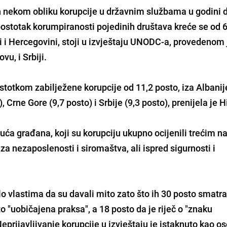
žen nekom obliku korupcije u državnim službama u godini
a postotak korumpiranosti pojedinih društava kreće se od 
i i Hercegovini, stoji u izvještaju UNODC-a, provedenom 
vu, i Srbiji.
totkom zabilježene korupcije od 11,2 posto, iza Albanij
 Crne Gore (9,7 posto) i Srbije (9,3 posto), prenijela je H
suća građana, koji su korupciju ukupno ocijenili trećim n
 nezaposlenosti i siromaštva, ali ispred sigurnosti i
ilo vlastima da su davali mito zato što ih 30 posto smatr
 to "uobičajena praksa", a 18 posto da je riječ o "znaku
 Neprijavljivanje korupcije u izvještaju je istaknuto kao o